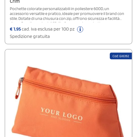
Crim
Pochette colorate personalizzabili in poliestere 600D, un
accessorio versatile e pratico, ideale per promuovere il brand con
stile. Dotate di una chiusura con zip, offrono sicurezza e facilità
d'uso. Con dimensioni di 22x14x6 cm, queste pochette sono
perfette per contenere piccoli oggetti o accessori essenziali.
€
1,95
cad. iva esclusa per 100 pz
Disponibili in una gamma di colori vivaci, sono adatte a ogni
Spedizione gratuita
preferenza. Confezionate in polybag, queste pochette sono
pronte per essere distribuite in eventi promozionali o utilizzate
come regalo aziendale.
Cod: GI6392