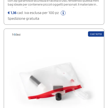
con zip garantisce sicurezza e facilità d'uso, rendendo questa mini
bag ideale per contenere piccoli oggetti personali. Il materiale in
poliestere offre resistenza e durata nel tempo. Queste clutch sono
ideali come regalo promozionale o per eventi speciali, offrendo un
€
1,36
cad. iva esclusa per 100 pz
accessorio utile e di tendenza che valorizza l'immagine
Spedizione gratuita
aziendale. Confezione in polybag.
Cod: 92733