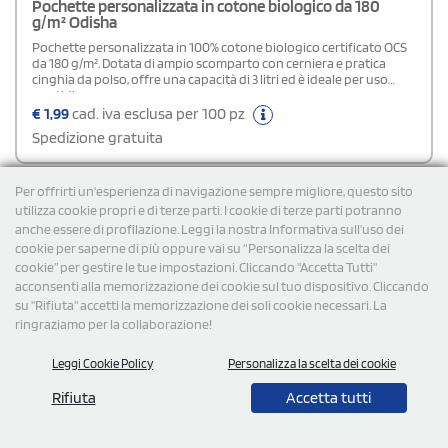
Pochette personalizzata in cotone biologico da 180
g/m² Odisha
Pochette personalizzata in 100% cotone biologico certificato OCS
da 180 g/m². Dotata di ampio scomparto con cerniera e pratica
cinghia da polso, offre una capacità di 3 litri ed è ideale per uso
quotidiano.
€
1,99
cad. iva esclusa per 100 pz
Spedizione gratuita
Per offrirti un'esperienza di navigazione sempre migliore, questo sito
Cod: 7511S
utilizza cookie propri e di terze parti. I cookie di terze parti potranno
anche essere di profilazione. Leggi la nostra Informativa sull’uso dei
cookie per saperne di più oppure vai su “Personalizza la scelta dei
cookie” per gestire le tue impostazioni. Cliccando "Accetta Tutti"
acconsenti alla memorizzazione dei cookie sul tuo dispositivo. Cliccando
su "Rifiuta" accetti la memorizzazione dei soli cookie necessari. La
ringraziamo per la collaborazione!
Leggi Cookie Policy
Personalizza la scelta dei cookie
Rifiuta
Accetta tutti