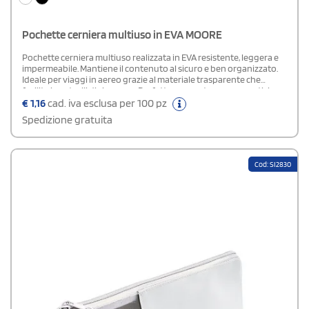
Pochette cerniera multiuso in EVA MOORE
Pochette cerniera multiuso realizzata in EVA resistente, leggera e
impermeabile. Mantiene il contenuto al sicuro e ben organizzato.
Ideale per viaggi in aereo grazie al materiale trasparente che
facilita i controlli di sicurezza. Perfetta per contenere cosmetici,
accessori o piccoli oggetti da portare con sé.
€
1,16
cad. iva esclusa per 100 pz
Spedizione gratuita
Cod: SI2830