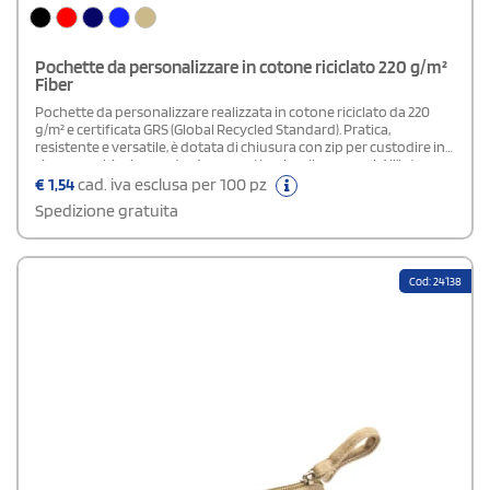
Pochette da personalizzare in cotone riciclato 220 g/m²
Fiber
Pochette da personalizzare realizzata in cotone riciclato da 220
g/m² e certificata GRS (Global Recycled Standard). Pratica,
resistente e versatile, è dotata di chiusura con zip per custodire in
sicurezza chiavi, monete, documenti e piccoli accessori. All’interno
è presente un anello portachiavi estraibile, utile per mantenere le
€
1,54
cad. iva esclusa per 100 pz
chiavi ordinate e facilmente accessibili. Compatta e adatta all’uso
Spedizione gratuita
quotidiano, è ideale come accessorio da viaggio, organizer per la
borsa o gadget promozionale personalizzato con logo e messaggi
aziendali.
Cod: 24138