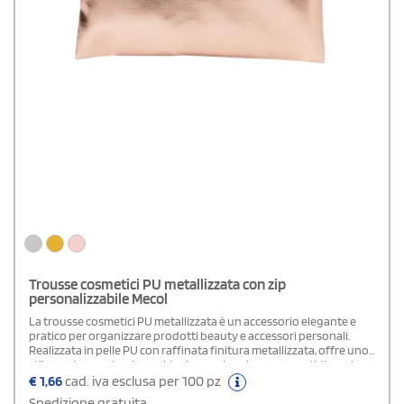
Trousse cosmetici PU metallizzata con zip
personalizzabile Mecol
La trousse cosmetici PU metallizzata è un accessorio elegante e
pratico per organizzare prodotti beauty e accessori personali.
Realizzata in pelle PU con raffinata finitura metallizzata, offre uno
stile moderno e luminoso ideale per viaggio e uso quotidiano. La
chiusura con cerniera consente di custodire in sicurezza cosmetici,
€
1,66
cad. iva esclusa per 100 pz
make-up e piccoli oggetti, mantenendo tutto sempre in ordine.
Spedizione gratuita