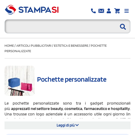
HOME
/
ARTICOLI PUBBLICITARI
/
ESTETICA E BENESSERE
/
POCHETTE
PERSONALIZZATE
Pochette personalizzate
Le pochette personalizzate sono tra i gadget promozionali
più
apprezzati nel settore beauty, cosmetica, farmaceutico e hospitality
.
Una trousse con logo aziendale è un accessorio utile ogni giorno (in
viaggio, in borsa, in bagno) e porta il brand in contesti personali difficili
da raggiungere con altri gadget.
Leggi di più
Su StampaSi trovi oltre 150 modelli di pochette personalizzabili: trousse