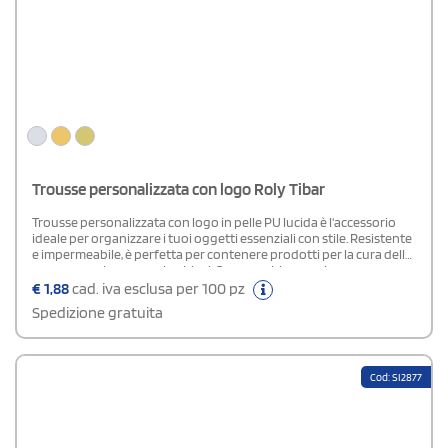
Trousse personalizzata con logo Roly Tibar
Trousse personalizzata con logo in pelle PU lucida è l'accessorio
ideale per organizzare i tuoi oggetti essenziali con stile. Resistente
e impermeabile, è perfetta per contenere prodotti per la cura della
persona, make-up, cavi e chiavi. Con una chiusura sicura e un
design elegante, è ideale per l'uso quotidiano, i viaggi o come
€
1,88
cad. iva esclusa per 100 pz
regalo promozionale.
Spedizione gratuita
Cod: SI2877