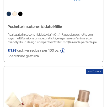
Pochette in cotone riciclato Millie
Realizzata in cotone riciclato da 140 g/m², questa pochette con
logo multifunzione unisce praticità, eleganza e un’anima eco-
friendly. Il suo design compatto (225x120 mm) la rende perfetta per
contenere make-up, accessori, documenti o piccoli oggetti
personali. Dotata di una chiusura zip resistente, garantisce
€
1,98
cad. iva esclusa per 100 pz
sicurezza e facilità d’uso, proteggendo il contenuto con uno stile
Spedizione gratuita
essenziale e moderno.
Cod: 120785