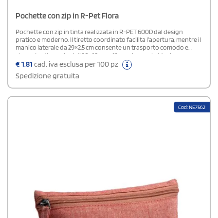
Pochette con zip in R-Pet Flora
Pochette con zip in tinta realizzata in R-PET 600D dal design
pratico e moderno. Il tiretto coordinato facilita l’apertura, mentre il
manico laterale da 29×2,5 cm consente un trasporto comodo e
sicuro. Le dimensioni di 30×18 cm offrono lo spazio ideale per
cosmetici, accessori o piccoli oggetti da viaggio.
€
1,81
cad. iva esclusa per 100 pz
Spedizione gratuita
Cod: NE7562