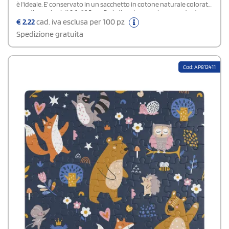
è l'ideale. E' conservato in un sacchetto in cotone naturale colorato
con dimensioni di 9,6×16,5 cm. Può diventare anche un gadget
perfetto per fiere di settore.
€
2,22
cad. iva esclusa per 100 pz
Spedizione gratuita
Cod: AP812411