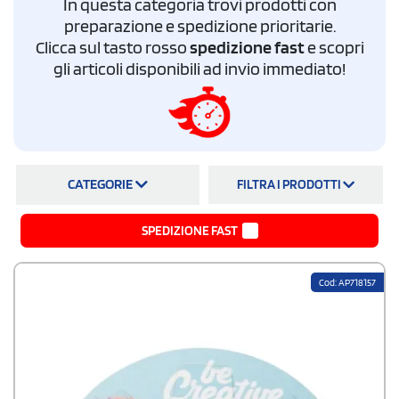
In questa categoria trovi prodotti con
personalizzati con base stampabile in quadricromia, puzzle tangram in
preparazione e spedizione prioritarie.
legno naturale, puzzle 3D in cartone riciclato, dischi rotanti Spinalis,
Clicca sul tasto rosso
spedizione fast
e scopri
puzzle da colorare e set per bambini. I prezzi partono da 0,65 euro per
500 pezzi.
Bozza grafica
e
spedizione in tutta Italia
gratuite.
gli articoli disponibili ad invio immediato!
CATEGORIE
FILTRA I PRODOTTI
SPEDIZIONE FAST
Cod: AP718157