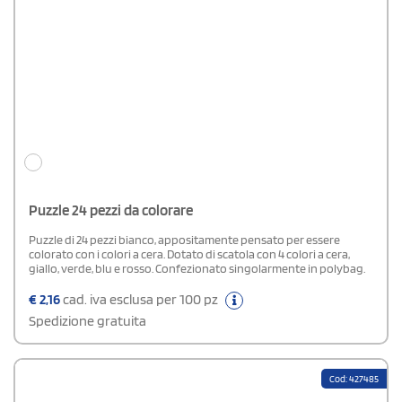
Puzzle 24 pezzi da colorare
Puzzle di 24 pezzi bianco, appositamente pensato per essere
colorato con i colori a cera. Dotato di scatola con 4 colori a cera,
giallo, verde, blu e rosso. Confezionato singolarmente in polybag.
€
2,16
cad. iva esclusa per 100 pz
Spedizione gratuita
Cod: 427485