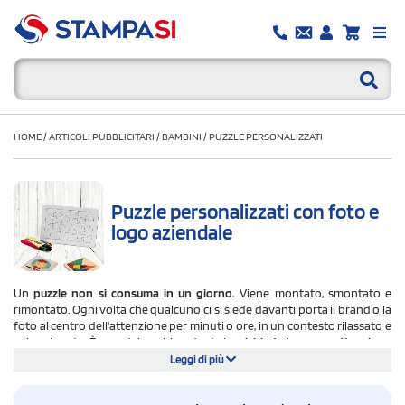
HOME
/
ARTICOLI PUBBLICITARI
/
BAMBINI
/
PUZZLE PERSONALIZZATI
Puzzle personalizzati con foto e
logo aziendale
Un
puzzle non si consuma in un giorno.
Viene montato, smontato e
rimontato. Ogni volta che qualcuno ci si siede davanti porta il brand o la
foto al centro dell'attenzione per minuti o ore, in un contesto rilassato e
coinvolgente. È uno dei pochi gadget che
richiede tempo e attenzione
attiva da parte di chi lo usa
.
Leggi di più
Su StampaSi trovi oltre 30 modelli di puzzle personalizzabili: puzzle con
stampa sublimatica in formato A3 e A4 da 42 a 360 pezzi, puzzle in legno