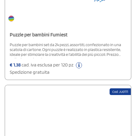
Puzzle per bambini Fumiest
Puzzle per bambini set da 24 pezzi, assortiti, confezionato in una
scatola di cartone. Ogni puzzle è realizzato in plastica resistente,
ideale per stimolare la creatività e l'abilità dei più piccoli. Prezzo
unitario per singolo pezzo.
€
1,38
cad. iva esclusa per 120 pz
Spedizione gratuita
Cod: JU0111