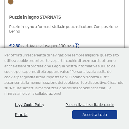
Puzzle in legno STARNATS
Puzzle in legno a forma di stella, in pouch di cotone.Composizione:
Legno
€
2,80
cad. iva esclusa per 100 pz
Spedizione gratuita
Per offrirti un'esperienza di navigazione sempre migliore, questo sito
utilizza cookie propri e di terze parti. I cookie di terze parti potranno
anche essere di profilazione. Leggi la nostra Informativa sull’uso dei
Cod: AP781276
cookie per saperne di più oppure vai su “Personalizza la scelta dei
cookie” per gestire le tue impostazioni. Cliccando "Accetta Tutti"
acconsenti alla memorizzazione dei cookie sul tuo dispositivo. Cliccando
su "Rifiuta" accetti la memorizzazione dei soli cookie necessari. La
ringraziamo per la collaborazione!
Leggi Cookie Policy
Personalizza la scelta dei cookie
Rifiuta
Accetta tutti