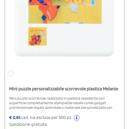
Mini puzzle personalizzabile scorrevole plastica Melanie
Mini puzzle scorrevole realizzato in plastica resistente con
superficie completamente stampabile ideale come gadget
promozionale regalo aziendale o materiale personalizzato per
eventi fiere e attività ludiche il design compatto e leggero lo rende
facile da trasportare e da utilizzare stimolando creatività e
€
0,65
cad. iva esclusa per 500 pz
attenzione il mini puzzle è personalizzabile con loghi scritte o
Spedizione gratuita
grafiche originali offrendo un oggetto originale e divertente che