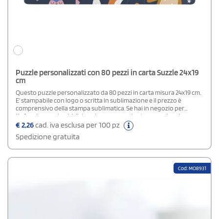
Puzzle personalizzati con 80 pezzi in carta Suzzle 24x19
cm
Questo puzzle personalizzato da 80 pezzi in carta misura 24x19 cm.
E' stampabile con logo o scritta in sublimazione e il prezzo è
comprensivo della stampa sublimatica. Se hai in negozio per
l'infanzia e vuoi pubblicizzarlo con un gadget promozionale,
questo articolo è perfetto perché è originale e assai gradito.
€
2,26
cad. iva esclusa per 100 pz
Spedizione gratuita
Cod: MO8931