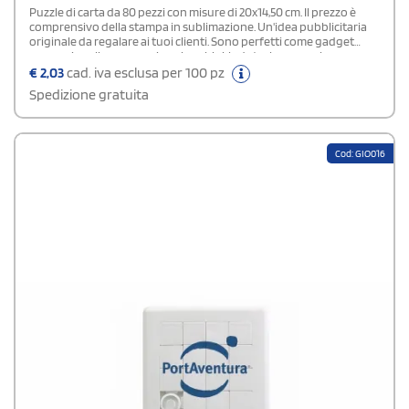
Puzzle di carta da 80 pezzi con misure di 20x14,50 cm. Il prezzo è
comprensivo della stampa in sublimazione. Un'idea pubblicitaria
originale da regalare ai tuoi clienti. Sono perfetti come gadget
promozionali per negozi per bambini, ludoteche o scuole prma
infanzia.
€
2,03
cad. iva esclusa per 100 pz
Spedizione gratuita
Cod: GIO016