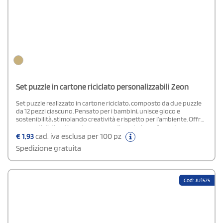
Set puzzle in cartone riciclato personalizzabili Zeon
Set puzzle realizzato in cartone riciclato, composto da due puzzle
da 12 pezzi ciascuno. Pensato per i bambini, unisce gioco e
sostenibilità, stimolando creatività e rispetto per l’ambiente. Offre
momenti di divertimento e apprendimento in un formato
compatto e gradevole.
€
1,93
cad. iva esclusa per 100 pz
Spedizione gratuita
Cod: JU1575