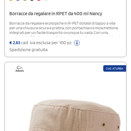
Borracce da regalare in RPET da 400 ml Nancy
Borracce da regalare ecologiche in R-PET dotate di tappo a vite
per una chiusura sicura e pratica, con portachiavi e moschettone
integrati per un facile trasporto ovunque tu vada. Con una
capacità di 400 ml, sono perfette per idratarsi in modo comodo ed
eco-friendly durante attività all’aperto, in viaggio o in ufficio.
€
2,63
cad. iva esclusa per 100 pz
Spedizione gratuita
Cod: ATURBA