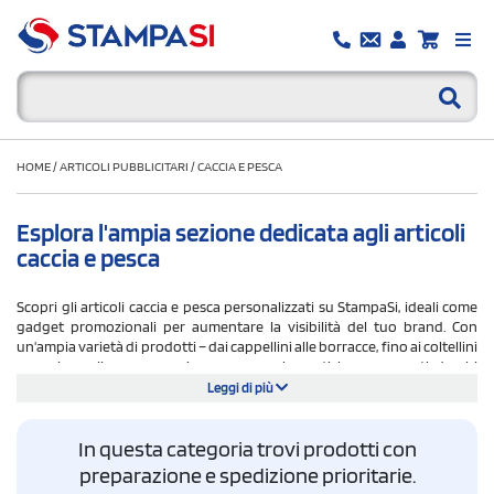
HOME
/
ARTICOLI PUBBLICITARI
/
CACCIA E PESCA
Esplora l'ampia sezione dedicata agli articoli
caccia e pesca
Scopri gli articoli caccia e pesca personalizzati su StampaSi, ideali come
gadget promozionali per aumentare la visibilità del tuo brand. Con
un'ampia varietà di prodotti – dai cappellini alle borracce, fino ai coltellini
– puoi scegliere accessori pesca e caccia pratici e apprezzati da chi
pratica queste discipline. Grazie al numero elevato di appassionati, il logo
Leggi di più
della tua azienda raggiungerà un pubblico vasto ed eterogeneo.
Perfetti per fiere tematiche o eventi outdoor, i gadget personalizzabili
In questa categoria trovi prodotti con
legati a caccia e pesca sono ottimi anche come omaggi per fidelizzare i
clienti di negozi specializzati o aziende del settore.
preparazione e spedizione prioritarie.