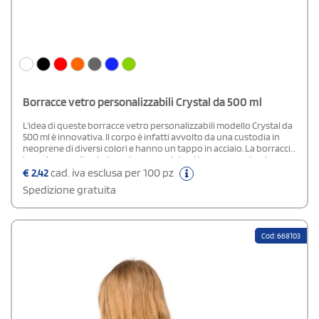
Borracce vetro personalizzabili Crystal da 500 ml
L'idea di queste borracce vetro personalizzabili modello Crystal da
500 ml è innovativa. Il corpo è infatti avvolto da una custodia in
neoprene di diversi colori e hanno un tappo in acciaio. La borraccia
ha poi un cordino in tessuto agganciato al tappo per estrarla
facilmente dalla custodia. Rappresenta dunque un gadget
€
2,42
cad. iva esclusa per 100 pz
promozionale orginale e funzionale per il tempo libero. Borracce
Spedizione gratuita
personalizzabili o neutri.AREE DI STAMPA SU CUSTODIA: FRONTE: 3
x 7 cm - AVVOLGENTE: 15 x 8 cm
Cod: 668103