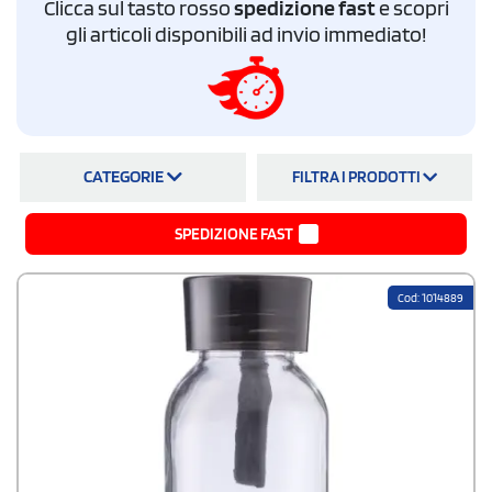
Clicca sul tasto rosso
spedizione fast
e scopri
Offriamo accessori caccia e pesca di
alta qualità a prezzi competitivi
con
la
spedizione gratuita in tutta Italia
. Con gli articoli da caccia e pesca
gli articoli disponibili ad invio immediato!
promozionali di StampaSi, la tua pubblicità sarà efficace ed economica.
CATEGORIE
FILTRA I PRODOTTI
SPEDIZIONE FAST
Cod: 1014889