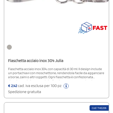
Fiaschetta acciaio inox 304 Julia
Fiaschetta acciaio inox 304, con capacità di 30 ml. Il design include
un portachiavi con moschettone, rendendola facile da agganciare
a borse, zaini o altri oggetti. Ogni fiaschetta è confezionata
singolarmente in una scatola di cartone avana, garantendo una
presentazione curata.
€
2,42
cad. iva esclusa per 100 pz
Spedizione gratuita
Cod: THE206