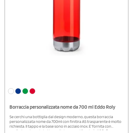
Borraccia personalizzata nome da 700 ml Eddo Roly
Se cerchi una bottiglia dal design moderno, questa borraccia
personalizzata nome da 700ml con finitira AS trasparente è molto
richiesta. Il tappo e la base sono in acciaio inox. E' fornita con
confezione in scatola. L'area di stampa sul fronte è di 2,5x 7 cm;