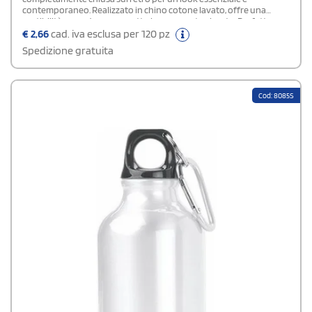
contemporaneo. Realizzato in chino cotone lavato, offre una
vestibilità comoda e un aspetto leggermente vissuto. Perfetto per
completare l’outfit quotidiano con un tocco di originalità e
€
2,66
cad. iva esclusa per 120 pz
carattere discreto.
Spedizione gratuita
Cod: 8085S