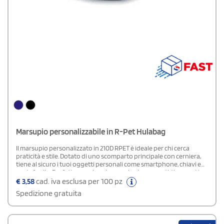
Marsupio personalizzabile in R-Pet Hulabag
Il marsupio personalizzato in 210D RPET è ideale per chi cerca
praticità e stile. Dotato di uno scomparto principale con cerniera,
tiene al sicuro i tuoi oggetti personali come smartphone, chiavi e
portafoglio. Perfetto per viaggi, escursioni o concerti, ti permette
di muoverti liberamente senza l’ingombro di una borsa grande. Il
€
3,58
cad. iva esclusa per 100 pz
cinturino regolabile garantisce una vestibilità comoda per tutti.
Spedizione gratuita