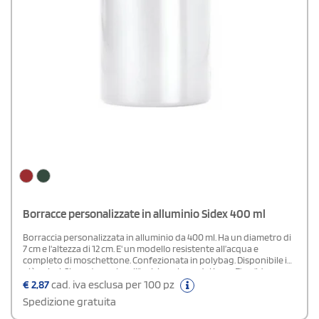
Borracce personalizzate in alluminio Sidex 400 ml
Borraccia personalizzata in alluminio da 400 ml. Ha un diametro di
7 cm e l'altezza di 12 cm. E' un modello resistente all’acqua e
completo di moschettone. Confezionata in polybag. Disponibile in
più colori. Si presta anche all'incisione laser del logo. E' un'idea
brillante per omaggi promozionali per negozi di articoli sportivi.
€
2,87
cad. iva esclusa per 100 pz
Spedizione gratuita