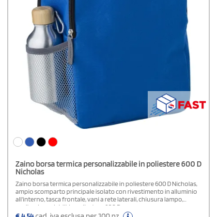
Zaino borsa termica personalizzabile in poliestere 600 D
Nicholas
Zaino borsa termica personalizzabile in poliestere 600 D Nicholas,
ampio scomparto principale isolato con rivestimento in alluminio
all'interno, tasca frontale, vani a rete laterali, chiusura lampo,
spallacci regolabili, in poliestere 600 D.
€
4,54
cad. iva esclusa per 100 pz