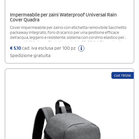
Impermeabile per zaini Waterproof Universal Rain
Cover Quadra
Cover impermeabile per zaino con etichetta removibile Sacchetto
packaway integrato, foro di scarico per una gestione efficace
dell'acqua, leggero e resistente, sistema con cordino elastico per
una vestibilità sicura. Si adatta a zaini da 20-30 litri. Dimensioni:
31x48x20 cm.
€
5,10
cad. iva esclusa per 100 pz
Spedizione gratuita
Cod: TB1256