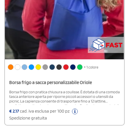
+ 1 colore
Borsa frigo a sacca personalizzabile Oriole
Borsa frigo con pratica chiusura a coulisse. È dotata di una comoda
tasca anteriore aperta per riporre piccoli accessori o utensili da
picnic. La capienza consente di trasportare fino a 12 lattine,
perfetta per gite, viaggi o pause all’aperto. Realizzata con materiali
resistenti e di qualità, garantisce una tenuta sicura fino a 5 kg di
€
2,17
cad. iva esclusa per 100 pz
peso.Composizione: Poliestere 210D
Spedizione gratuita