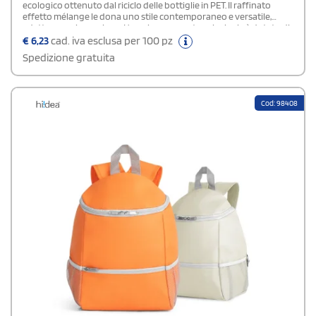
ecologico ottenuto dal riciclo delle bottiglie in PET. Il raffinato
effetto mélange le dona uno stile contemporaneo e versatile,
adatto a ogni occasione. L’ampio scomparto principale è dotato di
una fodera isotermica di alta qualità che mantiene cibi e bevande
€
6,23
cad. iva esclusa per 100 pz
alla temperatura ideale per molte ore. Combina funzionalità,
Spedizione gratuita
sostenibilità e design elegante.
Cod: 98408