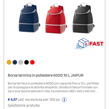
Borsa termica in poliestere 600D 10 L JAIPUR
Borsa termica in poliestere 600D con capacità fino a 10 L, perfetta
per la spiaggia e le attività all’aperto. Dotata di tasca frontale con
zip e due tasche laterali in rete, ha imensioni 280 x 340 x 140 mm.
Acquistabile neutro o personalizzato.
€
6,87
cad. iva esclusa per 100 pz
Spedizione gratuita