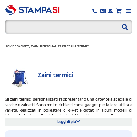
HOME
/
GADGET
/
ZAINI PERSONALIZZATI
/
ZAINI TERMICI
Zaini termici
Gli
zaini termici personalizzati
rappresentano una
categoria speciale di
sacche e zainetti. Sono molto richiesti come gadget per la loro utilità e
varietà. Realizzati in poliestere o R-Pet e dotati in alcuni modelli di
interno isolante in alluminio, gli zainetti termici da personalizzare sono
uno strumento di marketing potente
visto che sintetizzano funzionalità
Leggi di più
e visibilità
.
Il tuo negozio di outdoor ha in mente una promozione eccezionale?