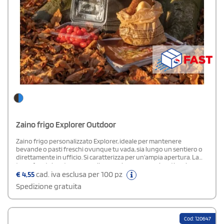
Zaino frigo Explorer Outdoor
Zaino frigo personalizzato Explorer, ideale per mantenere
bevande o pasti freschi ovunque tu vada, sia lungo un sentiero o
direttamente in ufficio. Si caratterizza per un'ampia apertura. La
tasca frontale esterna e quella superiore con cerniera ti assicurano
di poter riporre tutte le tue necessità. Può contenere fino a 6
€
4,55
cad. iva esclusa per 100 pz
bottiglie o 24 lattine. Cinghie regolabili ed esterno realizzato in tela
Spedizione gratuita
cerata e antistrappo. I dettagli blu aggiungono un tocco raffinato.
Interno PEVA 100%.
Cod: 120647