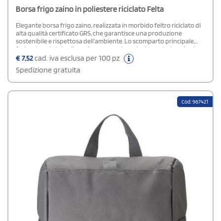
Borsa frigo zaino in poliestere riciclato Felta
Elegante borsa frigo zaino, realizzata in morbido feltro riciclato di
alta qualità certificato GRS, che garantisce una produzione
sostenibile e rispettosa dell’ambiente. Lo scomparto principale,
foderato e dotato di cerniera, presenta un isolamento termico in
PEVA ad alta densità, sicuro per alimenti e ideale per mantenere
€
7,52
cad. iva esclusa per 100 pz
snack e bevande freschi per molte ore. Completa di tasca anteriore
Spedizione gratuita
con zip, spallacci regolabili e manico in cotone, offre comfort,
praticità e facile pulizia in ogni occasione.Composizione: Poliestere
riciclato certificato GRS
Cod: 967421