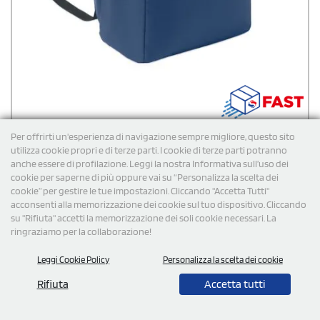
Per offrirti un'esperienza di navigazione sempre migliore, questo sito
utilizza cookie propri e di terze parti. I cookie di terze parti potranno
anche essere di profilazione. Leggi la nostra Informativa sull’uso dei
cookie per saperne di più oppure vai su “Personalizza la scelta dei
cookie” per gestire le tue impostazioni. Cliccando "Accetta Tutti"
Zaino refrigerante in RPET da 11 litri Murfio
acconsenti alla memorizzazione dei cookie sul tuo dispositivo. Cliccando
su "Rifiuta" accetti la memorizzazione dei soli cookie necessari. La
Zaino refrigerante personalizzato in poliestere 600D RPET
ottenuto da plastica riciclata. Progettato per offrire il massimo
ringraziamo per la collaborazione!
comfort, è dotato di spallacci regolabili e imbottiti che assicurano
un trasporto comodo anche a pieno carico. La tasca laterale in rete
Leggi Cookie Policy
Personalizza la scelta dei cookie
con cerniera e la tasca frontale consentono di organizzare,
€
7,86
cad. iva esclusa per 100 pz
facilmente, accessori e oggetti personali. L'interno, rivestito in
Spedizione gratuita
Rifiuta
Accetta tutti
PEVA con isolamento in schiuma di PE da 13 mm, garantisce
un'elevata tenuta termica. Capacità: 11 litri.