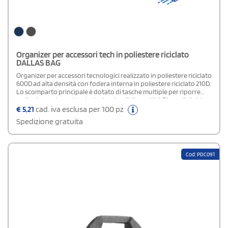
Organizer per accessori tech in poliestere riciclato
DALLAS BAG
Organizer per accessori tecnologici realizzato in poliestere riciclato
600D ad alta densità con fodera interna in poliestere riciclato 210D.
Lo scomparto principale è dotato di tasche multiple per riporre
ordinatamente cavi, caricatori e piccoli dispositivi. Disponibile blu o
grigio scuro.
€
5,21
cad. iva esclusa per 100 pz
Spedizione gratuita
Cod: PDC091