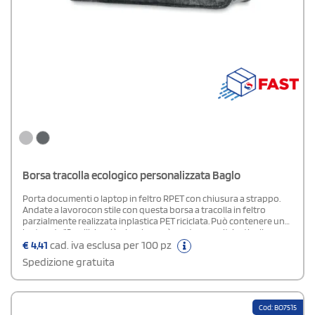
Borsa tracolla ecologico personalizzata Baglo
Porta documenti o laptop in feltro RPET con chiusura a strappo.
Andate a lavorocon stile con questa borsa a tracolla in feltro
parzialmente realizzata inplastica PET riciclata. Può contenere un
laptop da 15 pollici o più piccolo epuò contenere altri articoli per
ufficio come quaderni e penne. Tutto ciò di cuiavete bisogno
€
4,41
cad. iva esclusa per 100 pz
durante la giornata, contenuto in una borsa a tracolla compatta.
Spedizione gratuita
Cod: BO7515