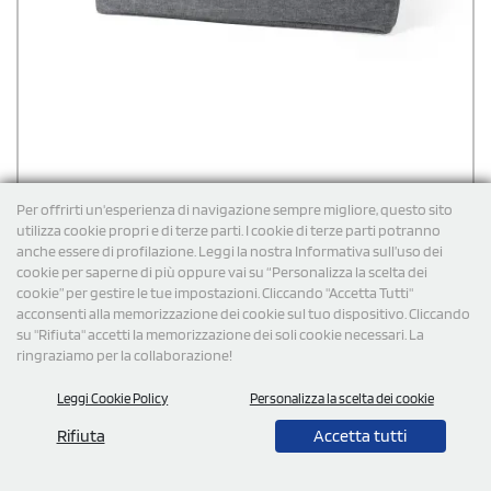
Per offrirti un'esperienza di navigazione sempre migliore, questo sito
utilizza cookie propri e di terze parti. I cookie di terze parti potranno
anche essere di profilazione. Leggi la nostra Informativa sull’uso dei
cookie per saperne di più oppure vai su “Personalizza la scelta dei
Custodia computer portatile personalizzata Hops
cookie” per gestire le tue impostazioni. Cliccando "Accetta Tutti"
36x26x4,5
acconsenti alla memorizzazione dei cookie sul tuo dispositivo. Cliccando
su "Rifiuta" accetti la memorizzazione dei soli cookie necessari. La
Custodia per laptop della linea Nature, realizzata in resistente RPET
600D effetto melange da plastica riciclata. Interno imbottito e
ringraziamo per la collaborazione!
foderato, con dettagli neri e cerniera. Logo RPET sull'etichetta
esterna. Sostenibile e robusta.
Leggi Cookie Policy
Personalizza la scelta dei cookie
€
5,66
cad. iva esclusa per 100 pz
Spedizione gratuita
Rifiuta
Accetta tutti