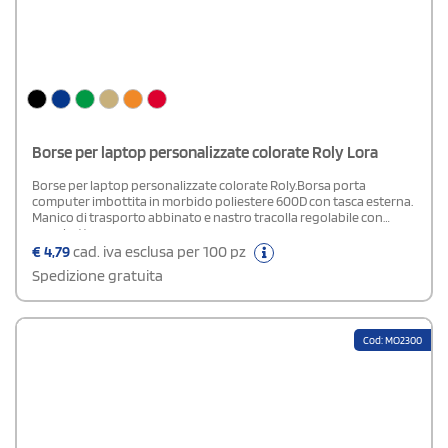
Borse per laptop personalizzate colorate Roly Lora
Borse per laptop personalizzate colorate Roly.Borsa porta
computer imbottita in morbido poliestere 600D con tasca esterna.
Manico di trasporto abbinato e nastro tracolla regolabile con
moschettone.
€
4,79
cad. iva esclusa per 100 pz
Spedizione gratuita
Cod: MO2300