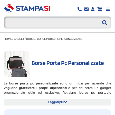
HOME
/
GADGET
/
BORSE
/
BORSE PORTA PC PERSONALIZZATE
Borse Porta Pc Personalizzate
Le
borse porta pc personalizzate
sono un
must
per aziende che
vogliono
gratificare i propri dipendenti
o per chi cerca un gadget
promozionale utile ed esclusivo. Regalare borse pc portatile
personalizzate aumenterà la visibilità del tuo brand, associando il tuo
logo ad un articolo moderno ed funzionale, che ormai si ha sempre a
Leggi di più
portata di mano.
Scegli il modello di borse per pc portatile che preferisci e personalizzalo