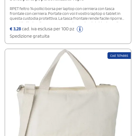
RPET feltro 14 pollici borsa per laptop con cerniera con tasca
frontale con cerniera. Portate con voi il vostro laptop o tablet in
questa custodia protettiva. La tasca frontale rende facile riporre
oggetti più piccoli come penne o note, rendendola ideale per l'uso
in ufficio. La borsa è realizzata in plastica PET riciclata.
€
3,28
cad. iva esclusa per 100 pz
Spedizione gratuita
Cod: 1014865