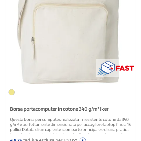
Borsa portacomputer in cotone 340 g/m² Iker
Questa borsa per computer, realizzata in resistente cotone da 340
g/m², è perfettamente dimensionata per accogliere laptop fino a 15
pollici. Dotata di un capiente scomparto principale e di una pratica
tasca frontale, entrambi sicuri grazie alla chiusura a zip, garantisce
la massima protezione e organizzazione per il tuo dispositivo e gli
€
4,25
cad. iva esclusa per 100 pz