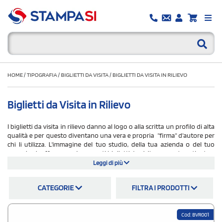
HOME
/
TIPOGRAFIA
/
BIGLIETTI DA VISITA
/
BIGLIETTI DA VISITA IN RILIEVO
Biglietti da Visita in Rilievo
I biglietti da visita in rilievo danno al logo o alla scritta un profilo di alta
qualità e per questo diventano una vera e propria "firma" d'autore per
chi li utilizza. L'immagine del tuo studio, della tua azienda o del tuo
negozio si rafforza grazie a questi biglietti da visita con carta patinata e
stampa offset a quattro colori, un piccolo gioiello che Stampasi.it ti offre
Leggi di più
a prezzi assolutamente concorrenziali e con un livello tecnico di stampa
per l'alto spessore molto sofisticato. I biglietti da visita in rilievo
CATEGORIE
FILTRA I PRODOTTI
personalizzati sono quindi uno strumento di marketing lungimirante e
produttivo.
Cod: BVR001