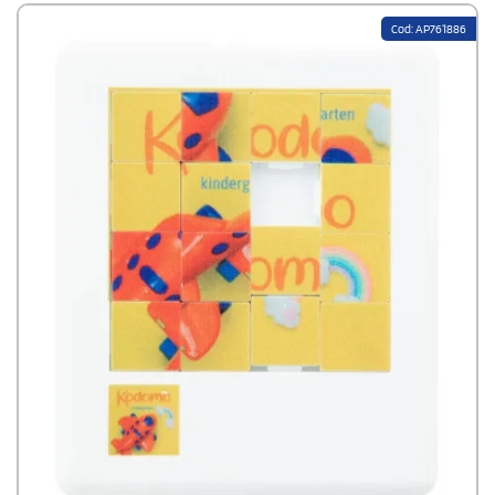
Cod: AP761886