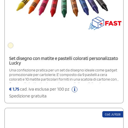
Set disegno con matite e pastelli colorati personalizzato
Lucky
Una confezione pratica per un set da disegno ideale come gadget
promozionale per cartolerie. E' composto da 9 pastelli a cera
colorati e 10 matite particolari forniti in una scatola di cartone con
finestra di plastica. La decorazione non è disponibile sui
componenti.
€
1,75
cad. iva esclusa per 100 pz
Spedizione gratuita
Cod: JU1028