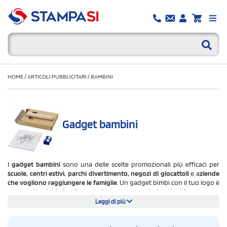
HOME
/
ARTICOLI PUBBLICITARI
/
BAMBINI
Gadget bambini
I
gadget bambini
sono una delle scelte promozionali più efficaci per
scuole, centri estivi, parchi divertimento, negozi di giocattoli
e a
ziende
che vogliono raggiungere le famiglie
. Un gadget bimbi con il tuo logo è
un oggetto che i piccoli usano davvero - a scuola, in spiaggia, a casa - e
che
mantiene
il tuo
brand visibile ogni giorno
agli occhi dei genitori. Su
Leggi di più
StampaSi trovi una selezione di piccoli gadget per bambini sicuri,
resistenti e personalizzabili: set di colori, peluche, set da spiaggia,