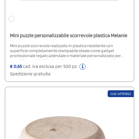
Mini puzzle personalizzabile scorrevole plastica Melanie
Mini puzzle scorrevole realizzato in plastica resistente con
superficie completamente stampabile ideale come gadget
promozionale regalo aziendale o materiale personalizzato per
eventi fiere e attività ludiche il design compatto e leggero lo rende
facile da trasportare e da utilizzare stimolando creatività e
€
0,65
cad. iva esclusa per 500 pz
attenzione il mini puzzle è personalizzabile con loghi scritte o
Spedizione gratuita
grafiche originali offrendo un oggetto originale e divertente che
unisce intrattenimento e promozione del brand adatto a clienti
dipendenti e collaboratori
Cod: AP781822