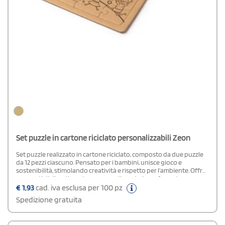
Set puzzle in cartone riciclato personalizzabili Zeon
Set puzzle realizzato in cartone riciclato, composto da due puzzle
da 12 pezzi ciascuno. Pensato per i bambini, unisce gioco e
sostenibilità, stimolando creatività e rispetto per l’ambiente. Offre
momenti di divertimento e apprendimento in un formato
compatto e gradevole.
€
1,93
cad. iva esclusa per 100 pz
Spedizione gratuita