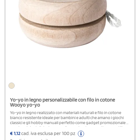
Yo-yo in legno personalizzabile con filo in cotone
Wooyo yo-yo
Yo-yo in legno realizzato con materiali naturali e filo in cotone
bianco resistente ideale per bambini e adulti che amano i giochi
classici e gli hobby manuali perfetto come gadget promozionale o
regalo originale il design semplice e robusto garantisce un utilizzo
sicuro e duraturo il yo-yo è personalizzabile con loghi scritte o
€
1,12
cad. iva esclusa per 100 pz
grafiche originali rappresentando una scelta divertente ed