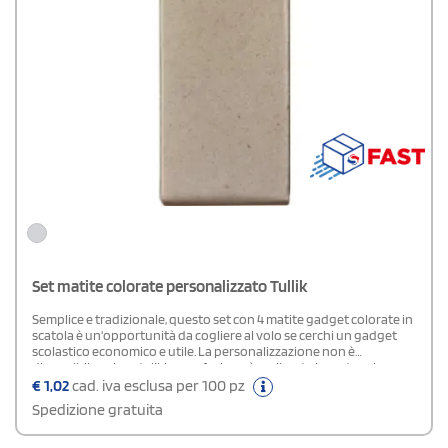
Set matite colorate personalizzato Tullik
Semplice e tradizionale, questo set con 4 matite gadget colorate in
scatola è un'opportunità da cogliere al volo se cerchi un gadget
scolastico economico e utile. La personalizzazione non è
disponibile sui pastelli. La confezione è realizzata in cartoncino con
misure di 3,2x9 cm.
€
1,02
cad. iva esclusa per 100 pz
Spedizione gratuita