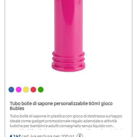
Tubo bolle di sapone personalizzabile 60ml gioco
Bubles
Tubo bolle di sapone in plastica con gioco di destrezza sul tappo
ideale come gadget promozionale regalo aziendale o attività
ludiche per bambini e adulti consegnato senza liquido con
capacità di 60 ml facile da trasportare e da utilizzare il prodotto è
personalizzabile con loghi scritte o grafiche originali rendendolo
€
1,47
cad. iva esclusa per 100 pz