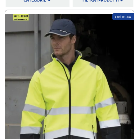
valorizzando il brand.
Cerchi una
giacca softshell alta visibilità
per gli operai del tuo nuovo
cantiere stradale? Scopri i modelli innovativi che troverai nel nostro
Cod: R450X
catalogo e assicurati che il tuo staff lavori senza rischi.
Rivolgersi a
StampaSi
significa scegliere prezzi competitivi, un customer
service qualificato che ti segue in ogni fase dell’ordine, procedure
d’ordine online semplici e immediate e spedizione gratuita in tutta Italia.
Ricordiamo che riceverai una bozza pre-stampa da valutare: la potrai
approvare (e allora la tua merce andrà in produzione) oppure rifiutare (in
questo caso avrai la possibilità di allegare nel file le correzioni da
effettuare). Quindi nessun ordine di softshell alta visibilità personalizzati
andrà in stampa prima della tua conferma della simulazione
grafica
.