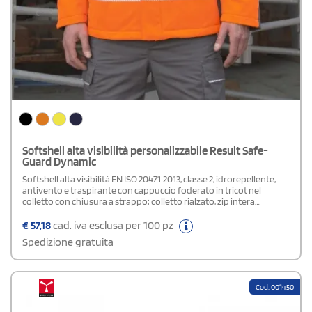
Softshell alta visibilità personalizzabile Result Safe-
Guard Dynamic
Softshell alta visibilità EN ISO 20471:2013, classe 2, idrorepellente,
antivento e traspirante con cappuccio foderato in tricot nel
colletto con chiusura a strappo; colletto rialzato, zip intera
resistente con pattina esterna e interna con borchie e
mentoniera; 3 tasche esterne con zip, 2 tasche interne, polsino
€
57,18
cad. iva esclusa per 100 pz
interno, orlo con cordino elastico regolabile e dettagli
Spedizione gratuita
riflettenti.Composizione: 100% poliestere per la parte esterna,
membrana TPU antivento impermeabile (8000 mm), traspirante
(1000 g/m² in 24 ore) per lo strato intermedio e 100% poliestere
(micropile), fodera in contrasto in tricot grigio (trapuntato) per la
Cod: 001450
parte interna.