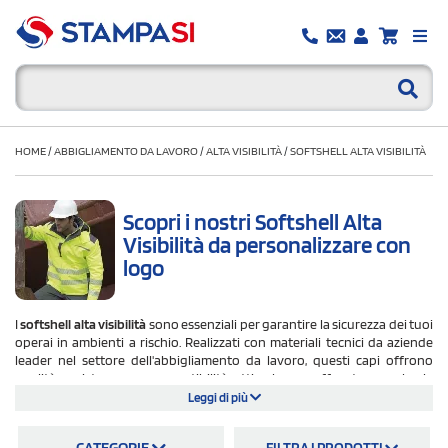
HOME
/
ABBIGLIAMENTO DA LAVORO
/
ALTA VISIBILITÀ
/
SOFTSHELL ALTA VISIBILITÀ
Scopri i nostri Softshell Alta
Visibilità da personalizzare con
logo
I
softshell alta visibilità
sono essenziali per garantire la sicurezza dei tuoi
operai in ambienti a rischio. Realizzati con materiali tecnici da aziende
leader nel settore dell'abbigliamento da lavoro, questi capi offrono
qualità, resistenza e una vestibilità ottimale per affrontare anche le
condizioni più impegnative. Progettati per assicurare visibilità in ogni
Leggi di più
momento della giornata, i softshell possono essere
personalizzati
con il
logo della tua azienda, rendendo il tuo team facilmente riconoscibile e
CATEGORIE
FILTRA I PRODOTTI