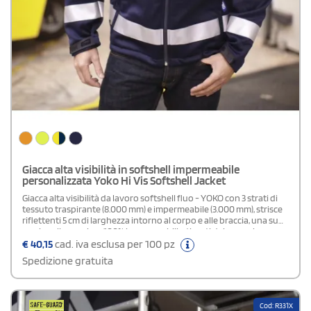
Giacca alta visibilità in softshell impermeabile
personalizzata Yoko Hi Vis Softshell Jacket
Giacca alta visibilità da lavoro softshell fluo - YOKO con 3 strati di
tessuto traspirante (8.000 mm) e impermeabile (3.000 mm), strisce
riflettenti 5 cm di larghezza intorno al corpo e alle braccia, una su
ogni spalla, cerniere 100% impermeabili e tiranti dei cursori con
logo applicati sul davanti e sul taschino sul petto, 2 tasche
€
40,15
cad. iva esclusa per 100 pz
scaldamani con cerniera, polsini in gomma con logo e base con
Spedizione gratuita
cordino di regolazione, parte posteriore corta alla moda, navy ha
una maggiore visibilità
Cod: R331X