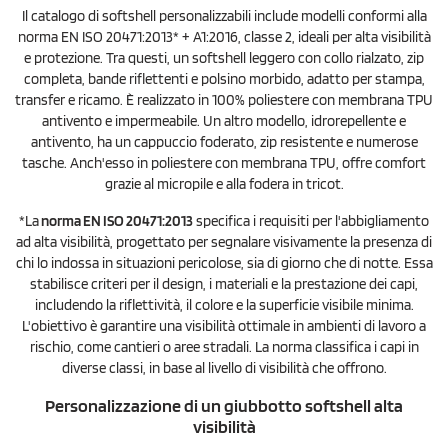
Il catalogo di softshell personalizzabili include modelli conformi alla
norma EN ISO 20471:2013* + A1:2016, classe 2, ideali per alta visibilità
e protezione. Tra questi, un softshell leggero con collo rialzato, zip
completa, bande riflettenti e polsino morbido, adatto per stampa,
transfer e ricamo. È realizzato in 100% poliestere con membrana TPU
antivento e impermeabile. Un altro modello, idrorepellente e
antivento, ha un cappuccio foderato, zip resistente e numerose
tasche. Anch'esso in poliestere con membrana TPU, offre comfort
grazie al micropile e alla fodera in tricot.
*La
norma EN ISO 20471:2013
specifica i requisiti per l'abbigliamento
ad alta visibilità, progettato per segnalare visivamente la presenza di
chi lo indossa in situazioni pericolose, sia di giorno che di notte. Essa
stabilisce criteri per il design, i materiali e la prestazione dei capi,
includendo la riflettività, il colore e la superficie visibile minima.
L'obiettivo è garantire una visibilità ottimale in ambienti di lavoro a
rischio, come cantieri o aree stradali. La norma classifica i capi in
diverse classi, in base al livello di visibilità che offrono.
Personalizzazione di un giubbotto softshell alta
visibilità