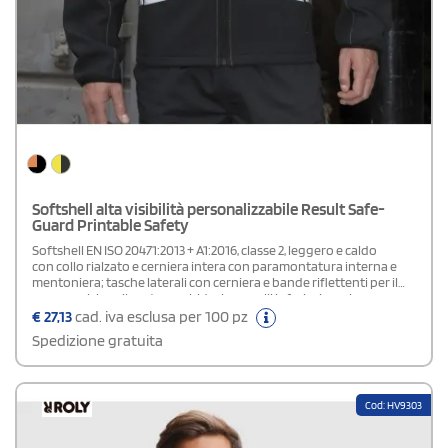
Softshell alta visibilità personalizzabile Result Safe-
Guard Printable Safety
Softshell EN ISO 20471:2013 + A1:2016, classe 2, leggero e caldo
con collo rialzato e cerniera intera con paramontatura interna e
mentoniera; tasche laterali con cerniera e bande riflettenti per il
corpo, polsino rilegato morbido; i pannelli inferiori scuri
nascondono la sporcizia, adatto per stampa diretta (non DTG),
€
27,13
cad. iva esclusa per 100 pz
transfer e ricamo.RIS-3279-TOM (solo Fluo
Spedizione gratuita
Orange/Black)Composizione: 100% poliestere per la parte esterna,
membrana TPU antivento, impermeabile (8000 mm), traspirante
(600 g/m² in 24 ore) per la parte intermedia e 100% poliestere
(micropile) per la partte interna.
Cod: HV9303