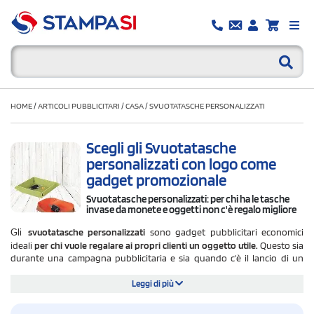
HOME
/
ARTICOLI PUBBLICITARI
/
CASA
/
SVUOTATASCHE PERSONALIZZATI
Scegli gli Svuotatasche
personalizzati con logo come
gadget promozionale
Svuotatasche personalizzati: per chi ha le tasche
invase da monete e oggetti non c'è regalo migliore
svuotatasche personalizzati
sono gadget pubblicitari economici
Gli
ideali
per chi vuole regalare ai propri clienti
un oggetto utile.
Questo sia
durante una campagna pubblicitaria e sia quando c'è il lancio di un
nuovo prodotto. Per tutti coloro che utilizzano le tasche come "borsa"
sarà utile avere sulla scrivania uno svuotatache e perché no anche un
Leggi di più
piccolo salvadanaio utile per reperire le monetine quando si è di corsa e
si ha voglia di un caffè. Su
StampaSì troverai un vasto assortimento di