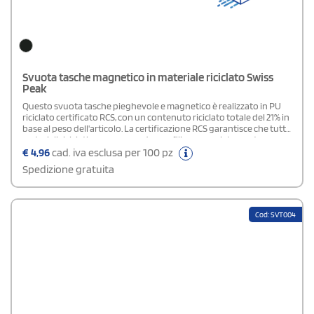
Svuota tasche magnetico in materiale riciclato Swiss
Peak
Questo svuota tasche pieghevole e magnetico è realizzato in PU
riciclato certificato RCS, con un contenuto riciclato totale del 21% in
base al peso dell'articolo. La certificazione RCS garantisce che tutti i
materiali riciclati provengano da una filiera completamente
tracciata e certificata. La scatola portaoggetti viene fornita piatta
€
4,96
cad. iva esclusa per 100 pz
e può essere facilmente assemblata grazie ai magneti integrati,
Spedizione gratuita
trasformandosi in una pratica soluzione per organizzare piccoli
oggetti su scrivania o comodino. Confezionata in un imballaggio
FSC® mix, rappresenta un'opzione ecologica e funzionale per
tenere in ordine gli spazi quotidiani.
Cod: SVT004