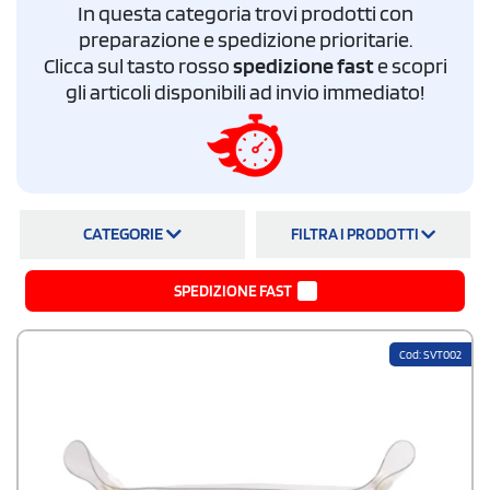
In questa categoria trovi prodotti con
svuotatasche da personalizzare
con logo aziendale al miglior prezzo.
preparazione e spedizione prioritarie.
Clicca sul tasto rosso
spedizione fast
e scopri
gli articoli disponibili ad invio immediato!
CATEGORIE
FILTRA I PRODOTTI
SPEDIZIONE FAST
Cod: SVT002