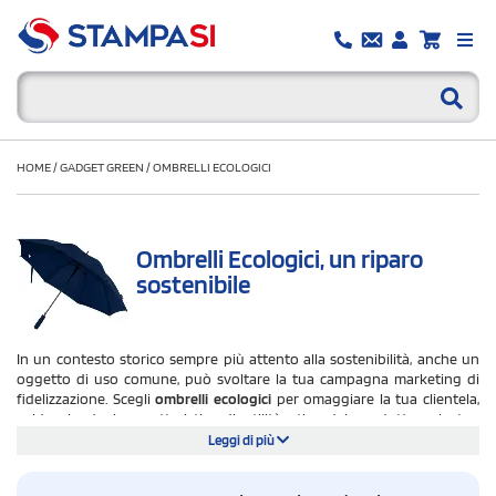
HOME
/
GADGET GREEN
/
OMBRELLI ECOLOGICI
Ombrelli Ecologici, un riparo
sostenibile
In un contesto storico sempre più attento alla sostenibilità, anche un
oggetto di uso comune, può svoltare la tua campagna marketing di
fidelizzazione. Scegli
ombrelli ecologici
per omaggiare la tua clientela,
evidenziando la caratteristica di utilità etica del prodotto e la tua
vocazione aziendale all'ecologico. Renditi accattavante per il tuo
Leggi di più
pubblico giovane e green: regala come gadget un ombrello ecologico
pieghevole. Hai un'azienda in forte espansione che vuole pubblicizzare