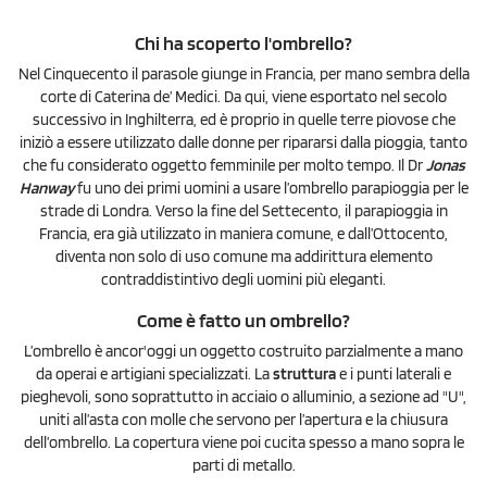
Chi ha scoperto l'ombrello?
Nel Cinquecento il parasole giunge in Francia, per mano sembra della
corte di Caterina de’ Medici. Da qui, viene esportato nel secolo
successivo in Inghilterra, ed è proprio in quelle terre piovose che
iniziò a essere utilizzato dalle donne per ripararsi dalla pioggia, tanto
che fu considerato oggetto femminile per molto tempo. Il Dr
Jonas
Hanway
fu uno dei primi uomini a usare l’ombrello parapioggia per le
strade di Londra. Verso la fine del Settecento, il parapioggia in
Francia, era già utilizzato in maniera comune, e dall’Ottocento,
diventa non solo di uso comune ma addirittura elemento
contraddistintivo degli uomini più eleganti.
Come è fatto un ombrello?
L’ombrello è ancor'oggi un oggetto costruito parzialmente a mano
da operai e artigiani specializzati. La
struttura
e i punti laterali e
pieghevoli, sono soprattutto in acciaio o alluminio, a sezione ad "U",
uniti all’asta con molle che servono per l’apertura e la chiusura
dell’ombrello. La copertura viene poi cucita spesso a mano sopra le
parti di metallo.