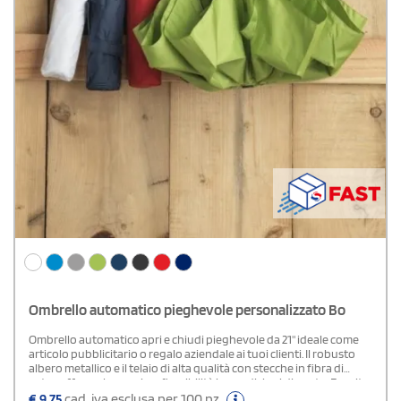
Ombrello automatico pieghevole personalizzato Bo
Ombrello automatico apri e chiudi pieghevole da 21" ideale come
articolo pubblicitario o regalo aziendale ai tuoi clienti. Il robusto
albero metallico e il telaio di alta qualità con stecche in fibra di
vetro offrono la massima flessibilità in condizioni di vento. Fornito
con un sacchetto, può essere facilmente inserito in una borsa o
€
9,75
cad. iva esclusa per 100 pz