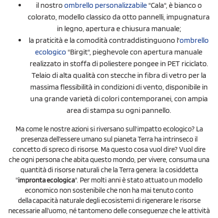
il nostro
ombrello personalizzabile
"Cala", è bianco o
colorato, modello classico da otto pannelli, impugnatura
in legno, apertura e chiusura manuale;
la praticità e la comodità contraddistinguono l'
ombrello
ecologico
"Birgit", pieghevole con apertura manuale
realizzato in stoffa di poliestere pongee in PET riciclato.
Telaio di alta qualità con stecche in fibra di vetro per la
massima flessibilità in condizioni di vento, disponibile in
una grande varietà di colori contemporanei, con ampia
area di stampa su ogni pannello.
Ma come le nostre azioni si riversano sull'impatto ecologico? La
presenza dell’essere umano sul pianeta Terra ha intrinseco il
concetto di spreco di risorse. Ma questo cosa vuol dire? Vuol dire
che ogni persona che abita questo mondo, per vivere, consuma una
quantità di risorse naturali che la Terra genera: la cosiddetta
"
impronta ecologica
". Per molti anni è stato attuato un modello
economico non sostenibile che non ha mai tenuto conto
della capacità naturale degli ecosistemi di rigenerare le risorse
necessarie all’uomo, né tantomeno delle conseguenze che le attività