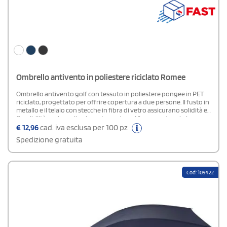
Ombrello antivento in poliestere riciclato Romee
Ombrello antivento golf con tessuto in poliestere pongee in PET
riciclato, progettato per offrire copertura a due persone. Il fusto in
metallo e il telaio con stecche in fibra di vetro assicurano solidità e
flessibilità anche nelle giornate ventose. L’impugnatura in legno e
il tessuto riciclato lo rendono una proposta di gadget sostenibile.
€
12,96
cad. iva esclusa per 100 pz
Consente un'ampia area di personalizzazione.
Spedizione gratuita
Cod: 109422