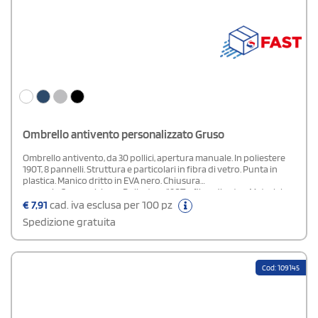
Ombrello antivento personalizzato Gruso
Ombrello antivento, da 30 pollici, apertura manuale. In poliestere
190T, 8 pannelli. Struttura e particolari in fibra di vetro. Punta in
plastica. Manico dritto in EVA nero. Chiusura
manuale.Composizione: Poliestere 190T e fibra di vetro. Materiale
riciclabile.
€
7,91
cad. iva esclusa per 100 pz
Spedizione gratuita
Cod: 109145