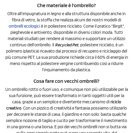
Che materiale è l'ombrello?
Oltre all'impugnatura in legno e alla struttura disponibile anche in
fibra di vetro, la stoffa che realizza alcuni dei nostri modelli di
ombrelli ecologici
è in poliestere riciclato. Come il pratico "Birgit",
pieghevole e antivento, disponibile in diversi colori moda. Tutti
materiali studiati per rendere al massimo e supportare un utilizzo
continuo dell'ombrello. Il
Recycled Pet
, poliestere riciclato, è un
polimero (plastica) ricavato dai processi di recupero e riciclaggio del
più comune PET. La sua produzione richiede circa il 60% di energia in
meno rispetto al poliestere vergine contribuendo così a ridurre
l'inquinamento da plastica.
Cosa fare con vecchi ombrelli?
Un ombrello rotto o fuori uso, e comunque non più utilizzabile per la
sua funzione, può essere trasformato in tanti oggetti utili per la
casa, grazie a un semplice e divertente meccanismo di
riciclo
creativo
. Con un pizzico di creatività e fantasia possiamo utilizzarlo
per decorare le stanze di casa, il giardino e non solo: basta qualche
semplice nozione di taglio e cucito per trasformarne il rivestimento
in una gonna o una borsa. E poi dei vecchi ombrelli non si butta via