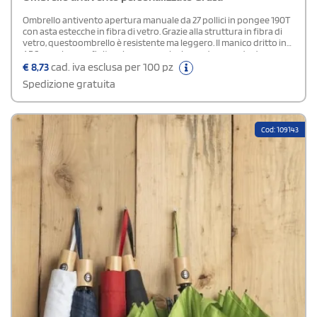
Ombrello antivento apertura manuale da 27 pollici in pongee 190T
con asta estecche in fibra di vetro. Grazie alla struttura in fibra di
vetro, questoombrello è resistente ma leggero. Il manico dritto in
ABS nero ha una finiturain gomma che lo rende comodo da
impugnare. L'ombrello ha punte e parte superiorein plastica nera e
€
8,73
cad. iva esclusa per 100 pz
ha un meccanismo di chiusura manuale. Anche in caso dipioggia
Spedizione gratuita
con forte vento, questo ombrello vi manterrà asciutti.
Cod: 109143