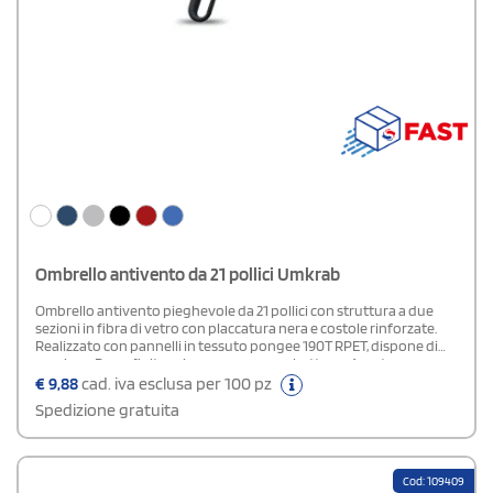
Ombrello antivento da 21 pollici Umkrab
Ombrello antivento pieghevole da 21 pollici con struttura a due
sezioni in fibra di vetro con placcatura nera e costole rinforzate.
Realizzato con pannelli in tessuto pongee 190T RPET, dispone di
manico a D con finitura in gomma e moschettone. Apertura e
chiusura automatica. Fornito con custodia coordinata.
€
9,88
cad. iva esclusa per 100 pz
Spedizione gratuita
Cod: 109409