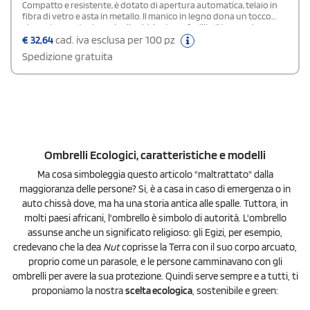
Compatto e resistente, è dotato di apertura automatica, telaio in
fibra di vetro e asta in metallo. Il manico in legno dona un tocco
elegante, mentre la custodia abbinata ne facilita il trasporto.
Prodotto in Europa. Dimensioni: Ø 96 x H 30 cm.
€
32,64
cad. iva esclusa per 100 pz
Spedizione gratuita
Ombrelli Ecologici, caratteristiche e modelli
Ma cosa simboleggia questo articolo "maltrattato" dalla
maggioranza delle persone? Si, è a casa in caso di emergenza o in
auto chissà dove, ma ha una storia antica alle spalle. Tuttora, in
molti paesi africani, l'ombrello è simbolo di autorità. L'ombrello
assunse anche un significato religioso: gli Egizi, per esempio,
credevano che la dea
Nut
coprisse la Terra con il suo corpo arcuato,
proprio come un parasole, e le persone camminavano con gli
ombrelli per avere la sua protezione. Quindi serve sempre e a tutti, ti
proponiamo la nostra
scelta ecologica
, sostenibile e green: