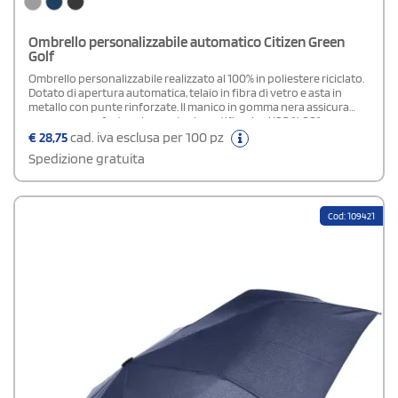
Ombrello personalizzabile automatico Citizen Green
Golf
Ombrello personalizzabile realizzato al 100% in poliestere riciclato.
Dotato di apertura automatica, telaio in fibra di vetro e asta in
metallo con punte rinforzate. Il manico in gomma nera assicura
una presa confortevole, mentre le certificazioni ISO 14001,
EcoVadis Platinum ed ETIKEKO® ne valorizzano l’impegno
€
28,75
cad. iva esclusa per 100 pz
ambientale e sociale. Prodotto in Europa. Dimensioni: Ø 100 x H 83
Spedizione gratuita
cm.
Cod: 109421