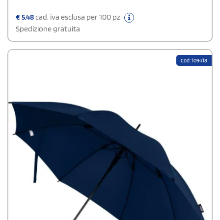
€
5,48
cad. iva esclusa per 100 pz
Spedizione gratuita
Cod: 109418