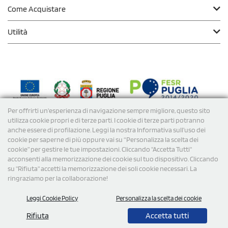
Come Acquistare
Utilità
Per offrirti un'esperienza di navigazione sempre migliore, questo sito
Modalità di
Pagamento
utilizza cookie propri e di terze parti. I cookie di terze parti potranno
anche essere di profilazione. Leggi la nostra Informativa sull’uso dei
cookie per saperne di più oppure vai su “Personalizza la scelta dei
Spedizioni
cookie” per gestire le tue impostazioni. Cliccando "Accetta Tutti"
acconsenti alla memorizzazione dei cookie sul tuo dispositivo. Cliccando
su "Rifiuta" accetti la memorizzazione dei soli cookie necessari. La
ringraziamo per la collaborazione!
Leggi Cookie Policy
Personalizza la scelta dei cookie
Rifiuta
Accetta tutti
© 2026 StampaSi s.r.l. TUTTI I DIRITTI SONO RISERVATI -