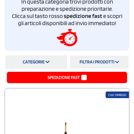
In questa categoria trovi prodotti con
la sua filosofia sostenibile? Punta sugli ombrelli ecologici, con
logo, personalizzati. StampaSi si sta ritagliando un ruolo da leader tra gli
preparazione e spedizione prioritarie.
e-commerce che vendono ombrelli gadget realizzati in
materiale
Clicca sul tasto rosso
spedizione fast
e scopri
riciclato
come il
R-Pet
. Funzionali, pratici e resistenti, i nostri prodotti
gli articoli disponibili ad invio immediato!
sono di alta qualità ma sono anche disponibili ai migliori prezzi sul
mercato.
CATEGORIE
FILTRA I PRODOTTI
SPEDIZIONE FAST
Cod: OMB020