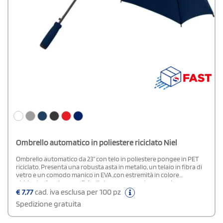
Ombrello automatico in poliestere riciclato Niel
Ombrello automatico da 23” con telo in poliestere pongee in PET
riciclato. Presenta una robusta asta in metallo, un telaio in fibra di
vetro e un comodo manico in EVA ,con estremità in colore
abbinato. Ampia superficie di stampa presente su ogni
pannello.Composizione: poliestere PET riciclato.
€
7,77
cad. iva esclusa per 100 pz
Spedizione gratuita