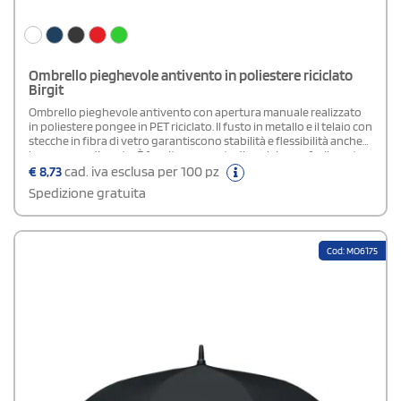
Ombrello pieghevole antivento in poliestere riciclato
Birgit
Ombrello pieghevole antivento con apertura manuale realizzato
in poliestere pongee in PET riciclato. Il fusto in metallo e il telaio con
stecche in fibra di vetro garantiscono stabilità e flessibilità anche
in presenza di vento. È fornito con custodia e si ripone facilmente
in borse o zaini, mentre l’impugnatura in legno aggiunge un tocco
€
8,73
cad. iva esclusa per 100 pz
naturale. Proposto in numerose varianti colore, offre un’ampia
Spedizione gratuita
area personalizzabile su ogni pannello.
Cod: MO6175