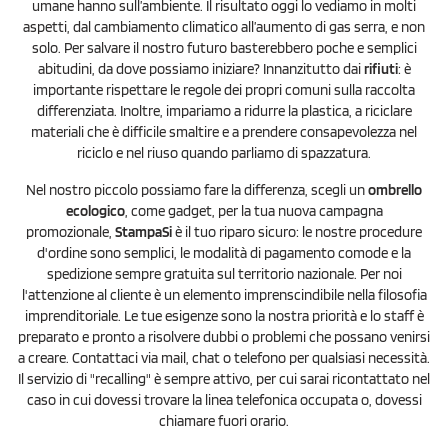
umane hanno sull’ambiente. Il risultato oggi lo vediamo in molti
aspetti, dal cambiamento climatico all’aumento di gas serra, e non
solo. Per salvare il nostro futuro basterebbero poche e semplici
abitudini, da dove possiamo iniziare? Innanzitutto dai
rifiuti
: è
importante rispettare le regole dei propri comuni sulla raccolta
differenziata. Inoltre, impariamo a ridurre la plastica, a riciclare
materiali che è difficile smaltire e a prendere consapevolezza nel
riciclo e nel riuso quando parliamo di spazzatura.
Nel nostro piccolo possiamo fare la differenza, scegli un
ombrello
ecologico
, come gadget, per la tua nuova campagna
promozionale,
StampaSi
è il tuo riparo sicuro: le nostre procedure
d'ordine sono semplici, le modalità di pagamento comode e la
spedizione sempre gratuita sul territorio nazionale. Per noi
l'attenzione al cliente è un elemento imprenscindibile nella filosofia
imprenditoriale. Le tue esigenze sono la nostra priorità e lo staff è
preparato e pronto a risolvere dubbi o problemi che possano venirsi
a creare. Contattaci via mail, chat o telefono per qualsiasi necessità.
Il servizio di "recalling" è sempre attivo, per cui sarai ricontattato nel
caso in cui dovessi trovare la linea telefonica occupata o, dovessi
chiamare fuori orario.