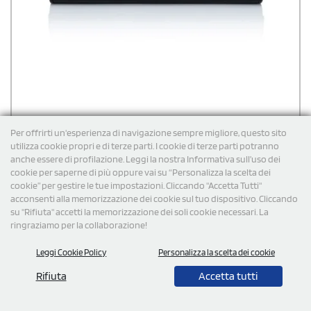
Per offrirti un'esperienza di navigazione sempre migliore, questo sito
utilizza cookie propri e di terze parti. I cookie di terze parti potranno
anche essere di profilazione. Leggi la nostra Informativa sull’uso dei
cookie per saperne di più oppure vai su “Personalizza la scelta dei
Portafoglio personalizzato da cameriere Karlowsky
cookie” per gestire le tue impostazioni. Cliccando "Accetta Tutti"
Waiter's Wallet with press stud
acconsenti alla memorizzazione dei cookie sul tuo dispositivo. Cliccando
su "Rifiuta" accetti la memorizzazione dei soli cookie necessari. La
Portafoglio personalizzato da cameriere Karlowsky: pratico e
robusto, offre 5 ampi scomparti per banconote e uno scomparto
ringraziamo per la collaborazione!
interno con zip. Dotato di bottoni automatici, è progettato per
garantire durata e funzionalità, rendendolo l'accessorio ideale per
Leggi Cookie Policy
Personalizza la scelta dei cookie
chi lavora nel settore della ristorazione.
€
13,88
cad. iva esclusa per 100 pz
Spedizione gratuita
Rifiuta
Accetta tutti