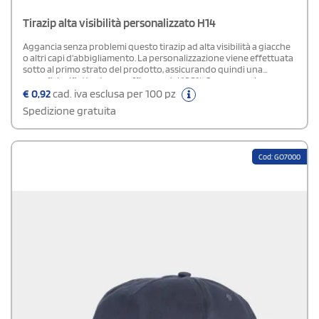
Tirazip alta visibilità personalizzato H14
Aggancia senza problemi questo tirazip ad alta visibilità a giacche
o altri capi d'abbigliamento. La personalizzazione viene effettuata
sotto al primo strato del prodotto, assicurando quindi una
superficie riflettente con efficenza del 100%. Conservare in un
luogo pulito ed asciutto, lontano dalla luce diretta del sole.
€
0,92
cad. iva esclusa per 100 pz
Dichiarazione di conformità disponibile a richiesta. Poliestere.
Spedizione gratuita
Cod: GO7000