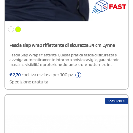
Fascia slap wrap riflettente di sicurezza 34 cm Lynne
Fascia Slap Wrap riflettente. Questa pratica fascia di sicurezza si
avvolge automaticamente intorno a polsi o caviglie, garantendo
massima visibilità e protezione durante le ore notturne o in
condizioni di scarsa illuminazione. Realizzata con materiali
riflettenti di alta qualità, è facile da indossare e offre una vestibilità
€
2,70
cad. iva esclusa per 100 pz
confortevole. La Slap Wrap è conforme al Regolamento (UE)
Spedizione gratuita
2016/425 sui dispositivi di protezione individuale di Categoria II e
rispetta i requisiti di salute e sicurezza previsti dall’Allegato II,
assicurando affidabilità e protezione certificate.
Cod: GR9009