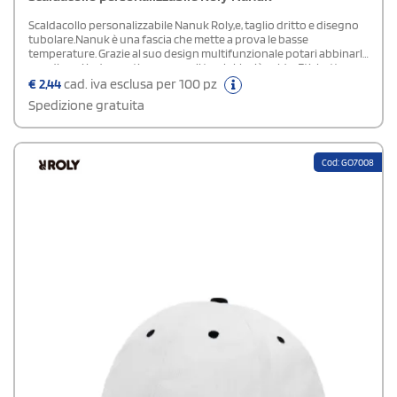
Scaldacollo personalizzabile Nanuk Roly,e, taglio dritto e disegno
tubolare.Nanuk è una fascia che mette a prova le basse
temperature. Grazie al suo design multifunzionale potari abbinarla
con diversi indumenti per creare il tuo lokk più caldo. Etichetta
rimovibile.Misure: 25 x 50 cm.Composizione: 100% poliestere, tatto
€
2,44
cad. iva esclusa per 100 pz
cotone
Spedizione gratuita
Cod: GO7008