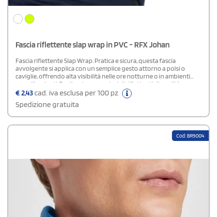
Fascia riflettente slap wrap in PVC - RFX Johan
Fascia riflettente Slap Wrap. Pratica e sicura, questa fascia
avvolgente si applica con un semplice gesto attorno a polsi o
caviglie, offrendo alta visibilità nelle ore notturne o in ambienti
poco illuminati. Realizzata con materiali riflettenti di qualità,
garantisce comfort e durata nel tempo. La Slap Wrap è conforme al
€
2,43
cad. iva esclusa per 100 pz
Regolamento (UE) 2016/425 relativo ai dispositivi di protezione
Spedizione gratuita
individuale di Categoria II e rispetta l’Allegato II sui requisiti di
salute e sicurezza, assicurando protezione certificata e affidabile.
Cod: BR9004