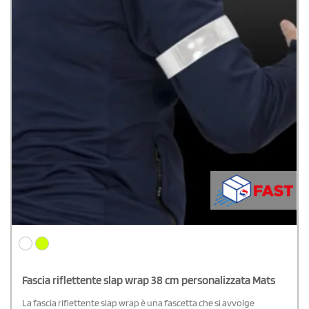
Fascia riflettente slap wrap 38 cm personalizzata Mats
La fascia riflettente slap wrap è una fascetta che si avvolge