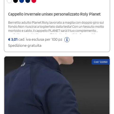
Cappello invernale unisex personalizzato Roly Planet
Berretto adulto Planet Roly, lavorato a maglia con doppio giro sul
fondo.Non riuscirai a togliertelo dalla testa! Con un tessuto molto
morbido e caldo, il cappello PLANET sarà il tuo complemento
preferito per tutto l'inverno. Etichetta rimovibile.Composizione:
100% acrIlico
€
3,01
cad. iva esclusa per 100 pz
Spedizione gratuita
Cod: 122050