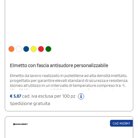
Elmetto con fascia antisudore personalizzabile
Elmetto da lavoro realizzato in polietilene ad alta densità iniettato,
progettato per garantire elevati standard di sicurezza e resistenza.
Idoneo all’utilizzo in un intervallo di temperature compreso tra -10
°C e +50 °C, ha un peso di 0,318 kg per un comfort prolungato
durante l’uso. La calotta è regolabile e si adatta a una
€
5,87
cad. iva esclusa per 100 pz
circonferenza del capo da 54 a 61 cm.L’elmetto è studiato per
Spedizione gratuita
offrire protezione efficace contro urti causati da oggetti come
pietre, piastrelle, mattoni e materiali simili, oltre a garantire
protezione contro scariche elettriche fino a 1000 V o 1500 V.
Cod: KKZB41