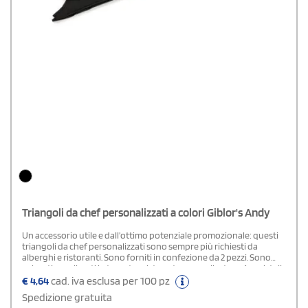
Triangoli da chef personalizzati a colori Giblor's Andy
Un accessorio utile e dall'ottimo potenziale promozionale: questi
triangoli da chef personalizzati sono sempre più richiesti da
alberghi e ristoranti. Sono forniti in confezione da 2 pezzi. Sono
colorati e realizzati in tessuto misto cotone e poliestere. Acquistali
subito su StampaSì a prezzi assolutamente concorrenziali.
€
4,64
cad. iva esclusa per 100 pz
Spedizione gratuita