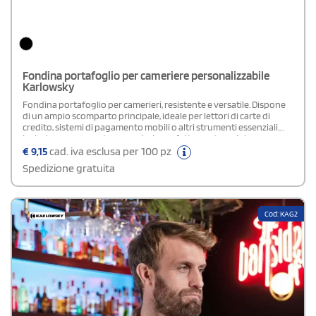
Fondina portafoglio per cameriere personalizzabile
Karlowsky
Fondina portafoglio per camerieri, resistente e versatile. Dispone
di un ampio scomparto principale, ideale per lettori di carte di
credito, sistemi di pagamento mobili o altri strumenti essenziali.
Include un scomparto secondario perfetto per taccuini o
smartphone e un alloggiamento dedicato per penne. Grazie alla
€
9,15
cad. iva esclusa per 100 pz
cinghia di 6 cm, può essere facilmente fissata a grembiuli o cinture,
Spedizione gratuita
garantendo praticità e accessibilità durante il servizio.
Cod: KAG2