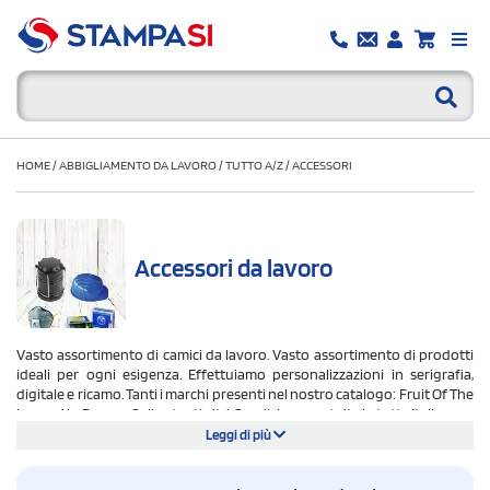
HOME
/
ABBIGLIAMENTO DA LAVORO
/
TUTTO A/Z
/
ACCESSORI
Accessori da lavoro
Vasto assortimento di camici da lavoro. Vasto assortimento di prodotti
ideali per ogni esigenza. Effettuiamo personalizzazioni in serigrafia,
digitale e ricamo. Tanti i marchi presenti nel nostro catalogo: Fruit Of The
Loom, Ale, Payper, Sol's e tanti altri. Spedizione gratuita in tutta Italia.
Leggi di più
Spedizione e bozza grafica sempre gratuita. Calcola il tuo preventivo ed
ordina online