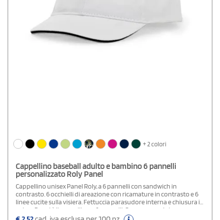
+ 2 colori
Cappellino baseball adulto e bambino 6 pannelli
personalizzato Roly Panel
Cappellino unisex Panel Roly, a 6 pannelli con sandwich in
contrasto. 6 occhielli di areazione con ricamature in contrasto e 6
linee cucite sulla visiera. Fettuccia parasudore interna e chiusura in
velcro.Panel è il cappellino a 6 pannelli. Ora con una cintura
antisudore e 6 fori per la ventilazione in modo tale che il calore non
€
2,52
cad. iva esclusa per 100 pz