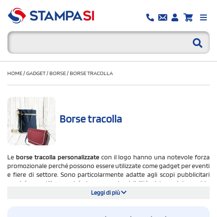
HOME
/
GADGET
/
BORSE
/
BORSE TRACOLLA
Borse tracolla
Le
borse tracolla personalizzate
con il logo hanno una notevole forza
promozionale perché possono essere utilizzate come gadget per eventi
e fiere di settore. Sono particolarmente adatte agli scopi pubblicitari
perché versatili e perché danno ampia visibilità al logo del marchio
aziendale. Di forme, dimensioni e materiali differenti, le borse a tracolla
Leggi di più
personalizzate che puoi trovare sul sito stampasi.it rispondono alle tue
diverse necessità commerciali.