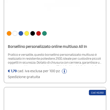
Borsellino personalizzato online multiuso All In
Pratico e versatile, questo borsellino personalizzato multiuso è
realizzato in resistente poliestere 210D, ideale per custodire piccoli
oggetti in sicurezza. Dotato di chiusura con cerniera, garantisce un
accesso rapido e una protezione affidabile. L’occhiello in metallo e
il laccetto con gancio lo rendono perfetto da portare al collo o da
€
1,79
cad. iva esclusa per 100 pz
agganciare a borse e zaini.
Spedizione gratuita
Cod: KG350