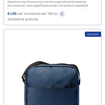
Dotata di una chiusura con cerniera, garantisce la massima
sicurezza per i tuoi oggetti personali. La tracolla è regolabile
tramite solidi ganci in plastica, assicurando una vestibilità comoda
e personalizzabile in base a ogni esigenza. Il design moderno e
€
2,89
cad. iva esclusa per 100 pz
funzionale la rende un accessorio versatile, perfetto per lavoro,
Spedizione gratuita
studio o tempo libero. Unisce estetica curata e praticità.
Cod: SI2917