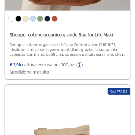
Shopper cotone organico grande Bag for Life Maxi
Shopper cotone organico certificata Control Union CU811033,
ideale per le diverse esigenze quotidiane grazie alla sua ampia
capienza. Con manici da 58 cm, può essere portata sia a mano che in
spalla. Misura 35 x 39 x 13,5 cm e ha una capacità di 10 litri. L’area
stampabile massima è di 33 x 34 cm. Dotata di etichetta strappabile
€
2,94
cad. iva esclusa per 100 pz
per una personalizzazione semplice.
Spedizione gratuita
Cod: TRA322