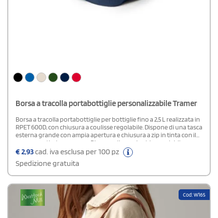
Borsa a tracolla portabottiglie personalizzabile Tramer
Borsa a tracolla portabottiglie per bottiglie fino a 2,5 L realizzata in
RPET 600D, con chiusura a coulisse regolabile. Dispone di una tasca
esterna grande con ampia apertura e chiusura a zip in tinta con il
corpo, con tiralampo nero. Dispone di una cinghia regolabile
rinforzata per il trasporto, rimovibile grazie al moschettone
€
2,93
cad. iva esclusa per 100 pz
incorporato. L'interno foderato lo rende resistente e durevole.
Spedizione gratuita
Cod: W165