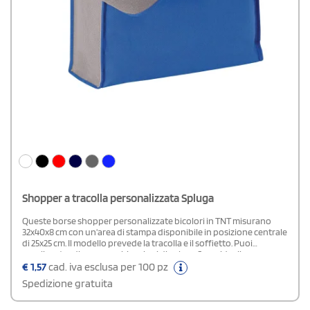
Shopper a tracolla personalizzata Spluga
Queste borse shopper personalizzate bicolori in TNT misurano
32x40x8 cm con un'area di stampa disponibile in posizione centrale
di 25x25 cm. Il modello prevede la tracolla e il soffietto. Puoi
scegliere tra diverse combinazioni di colore. Sono ideali come
gadget promozionali economici da regalare ai tuoi clienti.
€
1,57
cad. iva esclusa per 100 pz
Spedizione gratuita