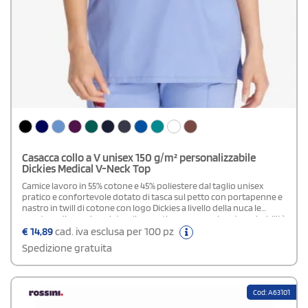
Casacca collo a V unisex 150 g/m² personalizzabile
Dickies Medical V-Neck Top
Camice lavoro in 55% cotone e 45% poliestere dal taglio unisex
pratico e confortevole dotato di tasca sul petto con portapenne e
nastro in twill di cotone con logo Dickies a livello della nuca le
aperture di aerazione laterali garantiscono maggiore traspirabilità
ideale per ambienti professionali e uso quotidiano
€
14,89
cad. iva esclusa per 100 pz
Spedizione gratuita
Cod: A63101