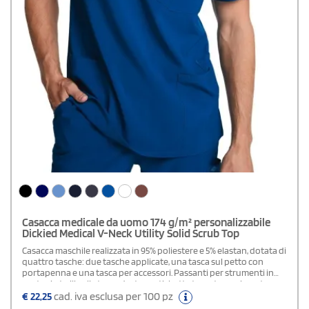
Casacca medicale da uomo 174 g/m² personalizzabile
Dickied Medical V-Neck Utility Solid Scrub Top
Casacca maschile realizzata in 95% poliestere e 5% elastan, dotata di
quattro tasche: due tasche applicate, una tasca sul petto con
portapenna e una tasca per accessori. Passanti per strumenti in
nastro in twill sulla tasca destra e etichetta tessuta con logo tono
su tono. Il nastro in twill con logo esclusivo all'interno del collo e le
€
22,25
cad. iva esclusa per 100 pz
aperture di aerazione laterali garantiscono comfort e praticità