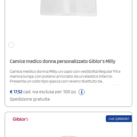
Camice medico donna personalizzato Giblor's Milly
Camice medico donna Milly, un capo con vestibilità Regular Fit e
manica lunga, con polsino arricciato da un elastico interno.
Presenta un collo tipo giacca con revers ribattuto da
un'impuntura a riva, chiusura centrale con cinque automatici in
pasta bianca estremamente resistenti, due tasche di media
€
17,52
cad. iva esclusa per 100 pz
grandezza ed un taschino portapenne. Le due riprese sul fronte e
Spedizione gratuita
sul retro donano garbo alla silhouette. Ha la sua versione maschile
nel camice Mike.Composizione: 100% Cotone
Cod: Q3R00261