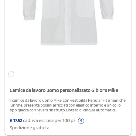
Camice da lavoro uomo personalizzato Giblor's Mike
Il camice da lavoro uomo Mike, con vestibilità Regular Fit e maniche
lunghe, presenta polsini arricciati con elastico interno e un collo
tipo giacca con revers ribattuto. Dotato di cinque automatici
bianchi, due tasche e un taschino portapenne, è pratico e
resistente. Disponibile anche nella versione femminile camice
€
17,52
cad. iva esclusa per 100 pz
Milly.Composizione: 100% Cotone
Spedizione gratuita