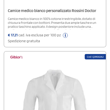
Camice medico bianco personalizzato Rossini Doctor
Camice medico bianco in 100% cotone irrestringibile, dotato di
chiusura frontale con bottoni. Presenta due ampie tasche e un
pratico taschino applicato. Il design posteriore include una
cucitura centrale e una martingala libera in due pezzi con due
bottoni al centro, completata da uno spacco posteriore per una
€
17,21
cad. iva esclusa per 100 pz
maggiore libertà di movimento.
Spedizione gratuita
Cod: Q3R00262