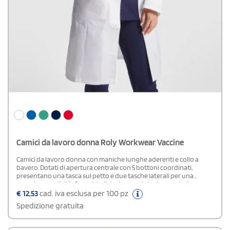
Camici da lavoro donna Roly Workwear Vaccine
Camici da lavoro donna con maniche lunghe aderenti e collo a
bavero. Dotati di apertura centrale con 5 bottoni coordinati,
presentano una tasca sul petto e due tasche laterali per una
maggiore praticità. Completa il design un cinturino posteriore per
una vestibilità confortevole e aderente.Composizione: 65%
€
12,53
cad. iva esclusa per 100 pz
Poliestere - 35% CotoneSpecifiche: Etichetta Removibile
Spedizione gratuita