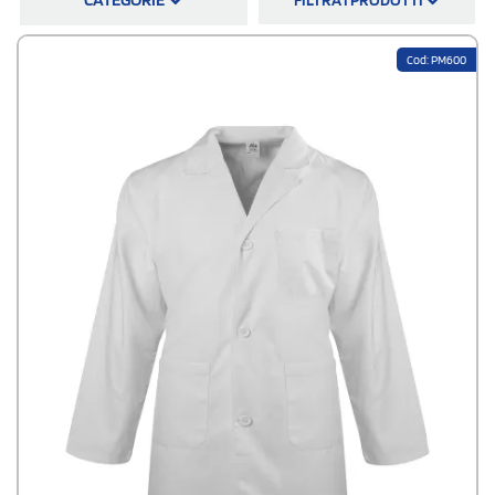
ordina online
Cod: PM600