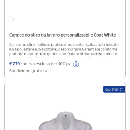
Camice no stiro da lavoro personalizzabile Coat White
Camice no stiro multiuso pratico e resistente, realizzato in tessuto
(65% poliestere e 35% cotone), peso 160 gsm. Garantisce comfort e
praticità durante l’uso quotidiano. Dotato di due tasche laterali e
una tasca sul petto per una maggiore funzionalità, ha la chiusura
con bottoni a scomparsa, mentre i polsini con elastico assicurano
€
7,79
cad. iva esclusa per 100 pz
una vestibilità comoda e sicura.
Spedizione gratuita
Cod: 2100401