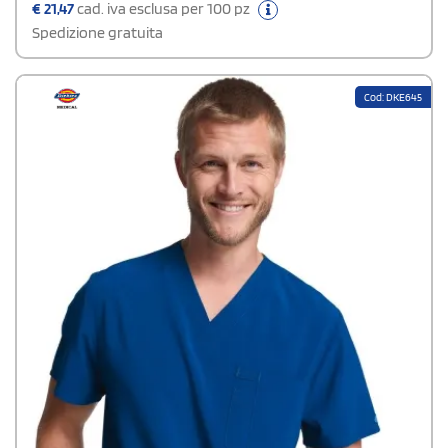
€
21,47
cad. iva esclusa per 100 pz
Spedizione gratuita
Cod: DKE645