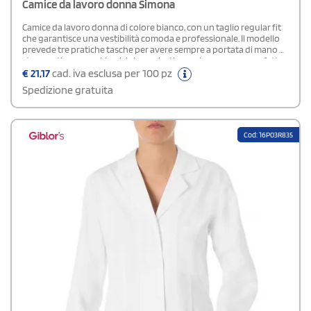
Camice da lavoro donna Simona
Camice da lavoro donna di colore bianco, con un taglio regular fit
che garantisce una vestibilità comoda e professionale. Il modello
prevede tre pratiche tasche per avere sempre a portata di mano gli
strumenti necessari. I polsini con elastico assicurano una perfetta
aderenza e impediscono alle maniche di intralciare durante il
€
21,17
cad. iva esclusa per 100 pz
lavoro. Realizzato in tessuto di alta qualità, è resistente e facile da
Spedizione gratuita
lavare.
Cod: 16P03R835