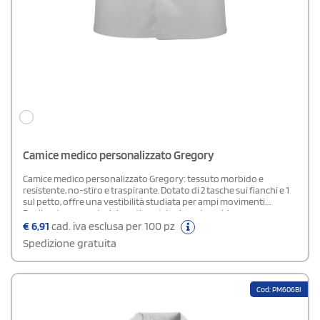
Camice medico personalizzato Gregory
Camice medico personalizzato Gregory: tessuto morbido e
resistente, no-stiro e traspirante. Dotato di 2 tasche sui fianchi e 1
sul petto, offre una vestibilità studiata per ampi movimenti.
Realizzato con materiale anti-restringimento e chiusura con
bottoni rinforzati. Composizione: 65% poliestere, 35% cotone.
€
6,91
cad. iva esclusa per 100 pz
Certificazione: OEKO-TEX® standard 100.
Spedizione gratuita
Cod: PM606BI