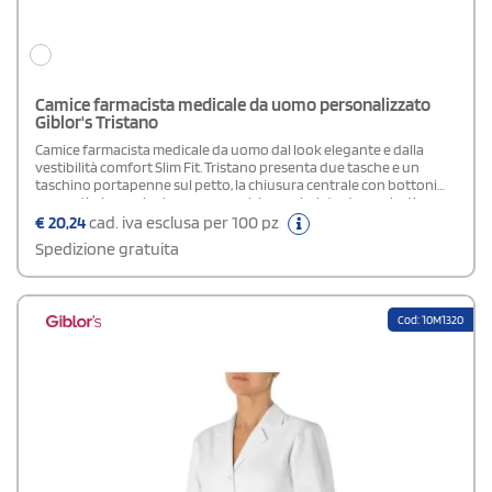
Camice farmacista medicale da uomo personalizzato
Giblor's Tristano
Camice farmacista medicale da uomo dal look elegante e dalla
vestibilità comfort Slim Fit. Tristano presenta due tasche e un
taschino portapenne sul petto, la chiusura centrale con bottoni
nascosti e la manica lunga, con polsino arricciato da un elastico
interno. È realizzato in tessuto gabardina 100% cotone, dalla mano
€
20,24
cad. iva esclusa per 100 pz
liscia e dallo stiro facile. Ha la sua variante femminile nel camice
Spedizione gratuita
Isotta.
Cod: 10M1320