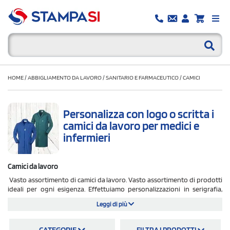
HOME
/
ABBIGLIAMENTO DA LAVORO
/
SANITARIO E FARMACEUTICO
/
CAMICI
Personalizza con logo o scritta i
camici da lavoro per medici e
infermieri
Camici da lavoro
Vasto assortimento di camici da lavoro. Vasto assortimento di prodotti
ideali per ogni esigenza. Effettuiamo personalizzazioni in serigrafia,
digitale e ricamo. Tanti i marchi presenti nel nostro catalogo: Fruit Of The
Leggi di più
Loom, Ale, Payper, Sol's e tanti altri. Spedizione gratuita in tutta Italia.
Spedizione e bozza grafica sempre gratuita. Calcola il tuo preventivo ed
CATEGORIE
FILTRA I PRODOTTI