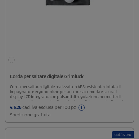
Corda per saltare digitale Grimluck
Corda per saltare digitale realizzata in ABS resistente dotata di
impugnature ergonomiche per una presa comoda e sicura. Il
display LCD integrato, con pulsanti di regolazione, permette di
monitorare il numero di salti e ottimizzare l’allenamento. Pensata
con un occhio di riguardo per l’ambiente, è fornita in una custodia
€
5,26
cad. iva esclusa per 100 pz
in poliestere RPET con chiusura a coulisse, realizzata con plastica
Spedizione gratuita
riciclata, per promuovere la sostenibilità e ridurre l’impatto
ambientale. La custodia include un'etichetta distintiva RPET. La
corda è alimentata a batteria (batterie a bottone incluse), per un
utilizzo immediato e senza interruzioni.
Cod: 127020