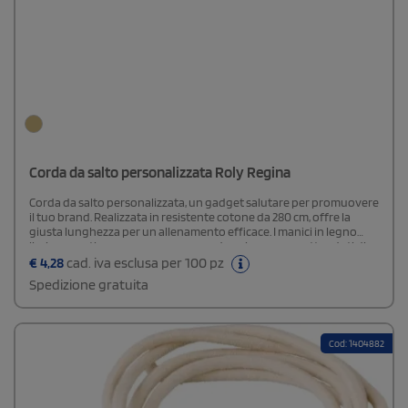
Corda da salto personalizzata Roly Regina
Corda da salto personalizzata, un gadget salutare per promuovere
il tuo brand. Realizzata in resistente cotone da 280 cm, offre la
giusta lunghezza per un allenamento efficace. I manici in legno
liscio garantiscono una presa comoda e sicura, permettendoti di
concentrarti sulla tua performance.
€
4,28
cad. iva esclusa per 100 pz
Spedizione gratuita
Cod: 1404882