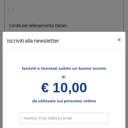
Corda per allenamento Daran
Corda per allenamento in cotone con manici in legno liscio. In
×
Iscriviti alla newsletter
sacchetto cotone.
€
4,66
cad. iva esclusa per 100 pz
Spedizione gratuita
Iscriviti e
riceverai subito un buono sconto
di
Cod: 6978
€ 10,00
da utilizzare sul prossimo ordine