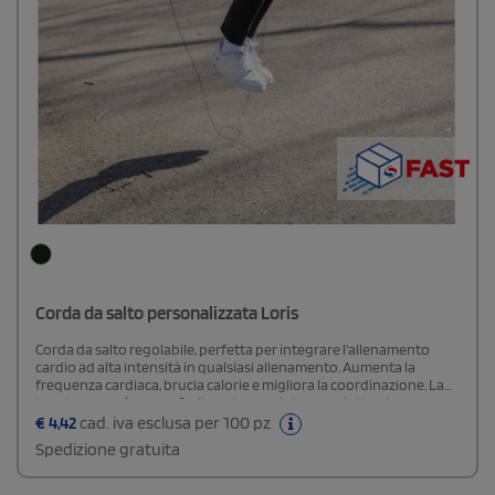
Corda da salto personalizzata Loris
Corda da salto regolabile, perfetta per integrare l'allenamento
cardio ad alta intensità in qualsiasi allenamento. Aumenta la
frequenza cardiaca, brucia calorie e migliora la coordinazione. La
lunghezza può essere facilmente regolata per adattarsi a
chiunque. È realizzata in plastica super leggera (PP) con
€
4,42
cad. iva esclusa per 100 pz
un'impugnatura comoda. Viene fornita in una comoda custodia
Spedizione gratuita
per facilitare il trasporto.