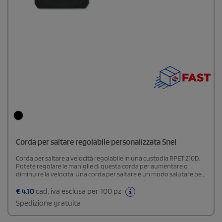
Corda per saltare regolabile personalizzata Snel
Corda per saltare a velocità regolabile in una custodia RPET 210D.
Potete regolare le maniglie di questa corda per aumentare o
diminuire la velocità. Una corda per saltare è un modo salutare per
allenare tutto il corpo, portatela con voi in palestra o in qualsiasi
altro posto dove si può fare esercizio.
€
4,10
cad. iva esclusa per 100 pz
Spedizione gratuita