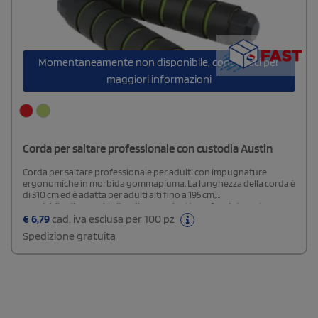
Momentaneamente non disponibile, contattaci per
maggiori informazioni
Corda per saltare professionale con custodia Austin
Corda per saltare professionale per adulti con impugnature
ergonomiche in morbida gommapiuma. La lunghezza della corda è
di 310 cm ed è adatta per adulti alti fino a 195 cm,
regolabile, dispone inoltre di un cuscinetto a sfera integrato
caratterizzato da una rotazione di 360°. Fornita in una custodia da
€
6,79
cad. iva esclusa per 100 pz
21 x 14 cm realizzata in plastica PET riciclata, la cui superficie è ideale
Spedizione gratuita
per stampare un logo.