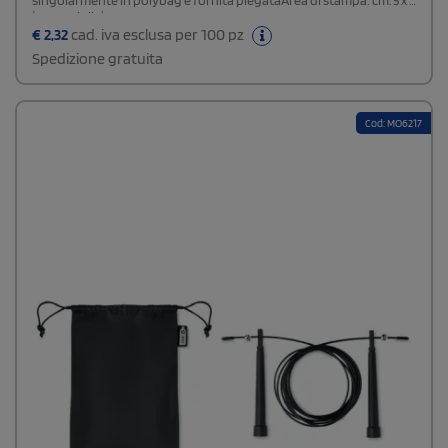
singolarmente in polybag e fornita piegataArea di stampa: cm. 5 x 1
(su maniglia)
€
2,32
cad. iva esclusa per 100 pz
Spedizione gratuita
Cod: MO6217