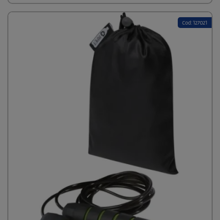
perfetta per l'uso in palestra o all'aperto. Personalizzabile con il
logo della tua azienda, rappresenta un gadget promozionale utile
e di alto valore per clienti e dipendenti sportivi.
Cod: 127021