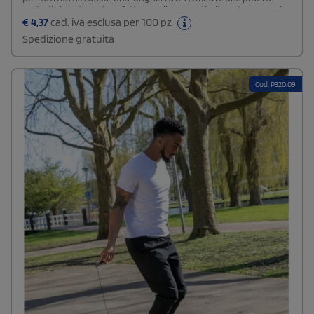
custodia in cotone, è perfetta per allenamenti all'aperto e per chi
cerca un prodotto sostenibile.
€
4,37
cad. iva esclusa per 100 pz
Spedizione gratuita
Cod: P320.09