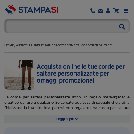
HOME
/
ARTICOLI PUBBLICITARI
/
SPORT E FITNESS
/
CORDE PER SALTARE
Acquista online le tue corde per
saltare personalizzate per
omaggi promozionali
Le
corde per saltare personalizzate
sono un regalo meraviglioso e
creativo da fare a qualcuno. Se cercate qualcosa di speciale che aiuti a
fidelizzare la tua clientela, perché non regalare una corda per saltare
professionale? Le corde da salto sono
disponibili in diversi
modelli
(regolabili, extralunghe, con manici di legno o in morbida
Leggi di più
gommapiuma) e danno la possibilità di personalizzare il regalo con il tipo
di corda più adatto al destinatario.