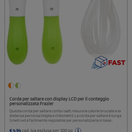
Corda per saltare con display LCD per il conteggio
personalizzata Frazier
Questa corda per saltare conta i salti, misura le calorie bruciate e la
distanza percorsa (miglia e chilometri). La corda per saltare è lunga
3 metri ed è facilmente regolabile per personalizzarla in base
all'altezza individuale. La testa rotante girevole ruota in entrambe
le direzioni, consentendo salti in avanti, indietro e incrociati.
€
4,94
cad. iva esclusa per 100 pz