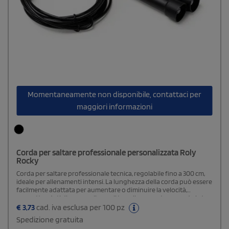
Momentaneamente non disponibile, contattaci per
maggiori informazioni
Corda per saltare professionale personalizzata Roly
Rocky
Corda per saltare professionale tecnica, regolabile fino a 300 cm,
ideale per allenamenti intensi. La lunghezza della corda può essere
facilmente adattata per aumentare o diminuire la velocità,
permettendoti di personalizzare il tuo allenamento secondo le tue
esigenze. Realizzata con materiali di alta qualità per garantire
€
3,73
cad. iva esclusa per 100 pz
durata e prestazioni ottimali. Include una pratica custodia con
Spedizione gratuita
coulisse per un comodo trasporto e conservazione, rendendola