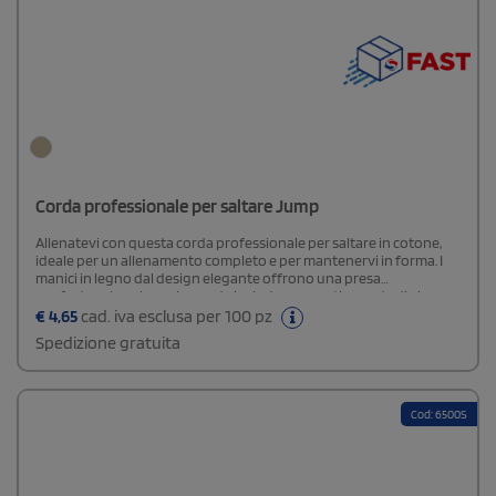
Corda professionale per saltare Jump
Allenatevi con questa corda professionale per saltare in cotone,
ideale per un allenamento completo e per mantenervi in forma. I
manici in legno dal design elegante offrono una presa
confortevole e sicura. La corda include una pratica custodia in
cotone, perfetta per conservarla e trasportarla ovunque.
€
4,65
cad. iva esclusa per 100 pz
Spedizione gratuita
Cod: 6500S