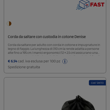
Corda da saltare con custodia in cotone Denise
Corda da saltare per adulto con corda in cotone e impugnature in
legno di faggio. La lunghezza di 310 cm la rende adatta a persone
alte fino a 195 cm. I manici ergonomici (12 × 2,5 cm) assicurano una
presa comoda e stabile durante l’allenamento. Il prodotto è fornito
con una pratica custodia in cotone (18 × 13 cm). Per la
€
6,54
cad. iva esclusa per 100 pz
personalizzazione è consigliata l’incisione laser, una soluzione di
Spedizione gratuita
stampa ecosostenibile.
Cod: 126172