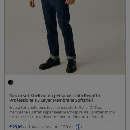
Giacca softshell uomo personalizzata Regatta
Professionals 3 Layer Membrane Softshell
Giacca Softshell uomo in caldo tessuto Softshell XPT con
membrana a 3 strati impermeabile e traspirante. Caratteristiche
tecniche: tessuto resistente al vento, rifiniture resistenti
idrorepellenti, zip intera con protezione zip interna, tasca sulla
manica e sul petto con zip e due tasche inferiori con zip, polsini
€
29,49
cad. iva esclusa per 100 pz