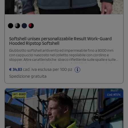
Softshell unisex personalizzabile Result Work-Guard
Hooded Ripstop Softshell
Giubbotto softshell antivento ed impermeabile fino a 8000 mm
con cappuccio nascosto nel colletto regolabile con cordino e
stopper. Altre caratteristiche: sbieco riflettente sulle spalle e sulle
maniche, zip ascellari per l’aerazione, zip YKK intera con protezione
interna; varie tasche interne, polsini con chiusura a strappo, base
€
34,83
cad. iva esclusa per 100 pz
regolabile con cordino e stopper.
Spedizione gratuita
Cod: R117X