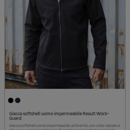
Giacca softshell uomo impermeabile Result Work-
Guard
Giacca softshell uomo impermeabile, antivento, con collo rialzato e
chiusura a cerniera integrale. Presenta carrè posteriore e tasche