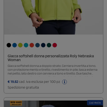
Giacca softshell donna personalizzata Roly Nebraska
Woman
Giacca softshell donna a doppio strato. Cerniera invertita a tono,
con protezione mento e tiretto, rivestimento in pile, tasca esterna
nel petto, lato destro con cerviera a tono e tiretto. Due tasche
esterne con cerniera a tono e tiretto, aggiustatori nel polsino in
velcro, parte inferiore con cordoncino elastico e stopper. Taglio
€
19,82
cad. iva esclusa per 100 pz
sfiancato nel modello donna. Un capo multiuso. Preparati a non
Spedizione gratuita
soffrire il freddo quest'inverno con la giacca di Roly NEBRASKA.
Composta da un tessuto softshell, una fodera interna in pile e
cerniera invertita in tono. Etichetta rimovibile.Disponibile modello
Uomo e Bambino
Cod: R451X