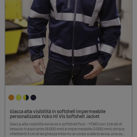
Giacca alta visibilità in softshell impermeabile
personalizzata Yoko Hi Vis Softshell Jacket
Giacca alta visibilità da lavoro softshell fluo - YOKO con 3 strati di
tessuto traspirante (8.000 mm) e impermeabile (3.000 mm), strisce
riflettenti 5 cm di larghezza intorno al corpo e alle braccia, una su