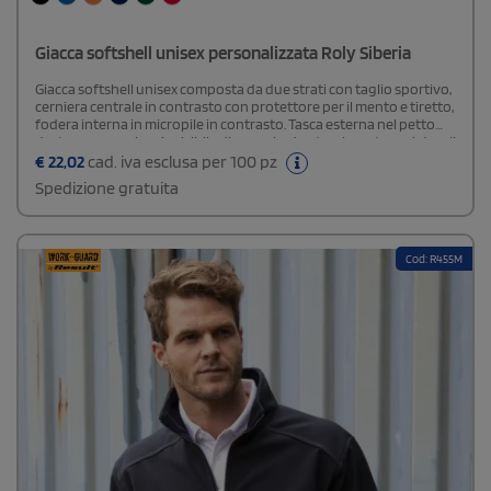
Giacca softshell unisex personalizzata Roly Siberia
Giacca softshell unisex composta da due strati con taglio sportivo,
cerniera centrale in contrasto con protettore per il mento e tiretto,
fodera interna in micropile in contrasto. Tasca esterna nel petto
destro con cerniera invisibile diagonale, due tasche esterne laterali
con cerniera invisibile.Tasca nella manica sinistra, bordo elastico in
€
22,02
cad. iva esclusa per 100 pz
tono nei polsini e nella parte inferiore, cappuccio estraibile con
Spedizione gratuita
fodera in micropile in contrasto. La giacca softshell SIBERIA è
progettata per proteggerti dal freddo mentre pratichi il tuo sport
preferito. Con tessuto interno in pile e cerniera in contrasto, che gli
conferiscono un design diverso e audace. Etichetta
Cod: R455M
rimovibile.Composizione: Esterno: 92% poliestere / 8% elastan,
Interno: 100% poliestere micropile extra-
caldoSpecifiche: Waterproof - Water Repellent