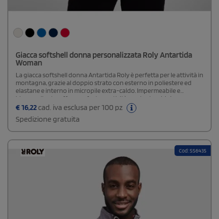
Giacca softshell donna personalizzata Roly Antartida
Woman
La giacca softshell donna Antartida Roly è perfetta per le attività in
montagna, grazie al doppio strato con esterno in poliestere ed
elastane e interno in micropile extra-caldo. Impermeabile e
idrorepellente, offre comfort e praticità con tre taschini con
cerniera, polsi regolabili in velcro e chiusura con protezione del
€
16,22
cad. iva esclusa per 100 pz
cursore. Ideale per proteggerti da freddo e umidità.Disponibile
Spedizione gratuita
modello Uomo e Bambino
Cod: SS6435