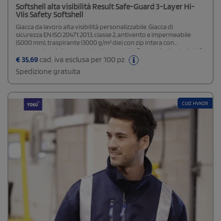
Softshell alta visibilità Result Safe-Guard 3-Layer Hi-
VIis Safety Softshell
Giacca da lavoro alta visibilità personalizzabile. Giacca di
sicurezza EN ISO 20471:2013, classe 2, antivento e impermeabile
(5000 mm), traspirante (3000 g/m² die) con zip intera con
paramontura interna e protezione mento. Decorazioni anteriori; 2
tasche laterali con zip, 1 tasca sul petto con zip, 2 grosse tasche
€
35,69
cad. iva esclusa per 100 pz
interne e 1 tasca interna per telefonino; base con cordino e parte
Spedizione gratuita
posteriore leggermente più lunga, 50 mm di strisce di sicurezza
saldate.
Cod: HVK09