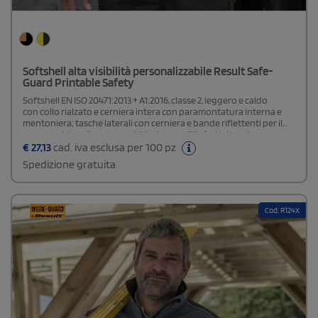
Softshell alta visibilità personalizzabile Result Safe-
Guard Printable Safety
Softshell EN ISO 20471:2013 + A1:2016, classe 2, leggero e caldo
con collo rialzato e cerniera intera con paramontatura interna e
mentoniera; tasche laterali con cerniera e bande riflettenti per il
corpo, polsino rilegato morbido; i pannelli inferiori scuri
nascondono la sporcizia, adatto per stampa diretta (non DTG),
€
27,13
cad. iva esclusa per 100 pz
transfer e ricamo.RIS-3279-TOM (solo Fluo
Spedizione gratuita
Orange/Black)Composizione: 100% poliestere per la parte esterna,
membrana TPU antivento, impermeabile (8000 mm), traspirante
(600 g/m² in 24 ore) per la parte intermedia e 100% poliestere
(micropile) per la partte interna.
Cod: R124X