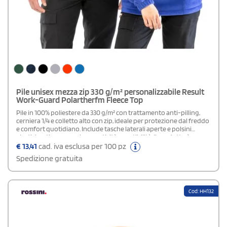
Pile unisex mezza zip 330 g/m² personalizzabile Result
Work-Guard Polartherfm Fleece Top
Pile in 100% poliestere da 330 g/m² con trattamento anti-pilling,
cerniera 1/4 e colletto alto con zip, ideale per protezione dal freddo
e comfort quotidiano. Include tasche laterali aperte e polsini
elasticizzati per maggiore praticità e vestibilità. Il prodotto è
personalizzabile con loghi, scritte o grafiche originali, perfetto
€
13,41
cad. iva esclusa per 100 pz
come gadget promozionale, regalo aziendale o merchandising
Spedizione gratuita
sportivo e casual. Unisce stile, funzionalità e visibilità del brand,
ideale per attività all’aperto o uso urbano.
Cod: HH132