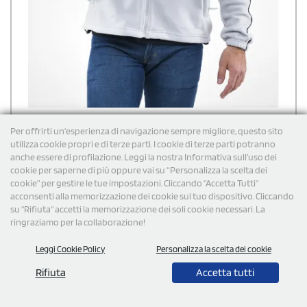
Per offrirti un'esperienza di navigazione sempre migliore, questo sito
utilizza cookie propri e di terze parti. I cookie di terze parti potranno
anche essere di profilazione. Leggi la nostra Informativa sull’uso dei
Felpa di pile da lavoro Sottozero Finlandia zip intera
cookie per saperne di più oppure vai su “Personalizza la scelta dei
cookie” per gestire le tue impostazioni. Cliccando "Accetta Tutti"
Felpa di pile in poliestere, con chiusura con cerniera a tutto corpo,
acconsenti alla memorizzazione dei cookie sul tuo dispositivo. Cliccando
cappuccio interno in cotone regolabile tramite coulisse, fascia
parasudore interna al collo, 2 tasche laterali con cerniera, elastico ai
su "Rifiuta" accetti la memorizzazione dei soli cookie necessari. La
polsi e coulisse regolabile in vita e dettagli in colore a contrasto.
ringraziamo per la collaborazione!
€
18,54
cad. iva esclusa per 100 pz
Spedizione gratuita
Leggi Cookie Policy
Personalizza la scelta dei cookie
Rifiuta
Accetta tutti
Cod: 994440