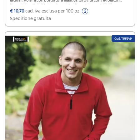
laterali. Polsini con bordatura elastica. Girovita con regolatori
interni laterali. Etichetta rimovibile.Disponibile modello Uomo e
Bambino
€
10,70
cad. iva esclusa per 100 pz
Spedizione gratuita
Cod: TRF549