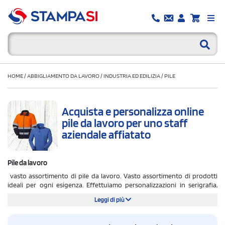
HOME
/
ABBIGLIAMENTO DA LAVORO
/
INDUSTRIA ED EDILIZIA
/
PILE
Acquista e personalizza online
pile da lavoro per uno staff
aziendale affiatato
Pile da lavoro
vasto assortimento di pile da lavoro. Vasto assortimento di prodotti
ideali per ogni esigenza. Effettuiamo personalizzazioni in serigrafia,
digitale e ricamo. Tanti i marchi presenti nel nostro catalogo: Fruit Of The
Leggi di più
Loom, Ale, Payper, Sol's e tanti altri. Spedizione gratuita in tutta Italia.
Spedizione e bozza grafica sempre gratuita. Calcola il tuo preventivo ed