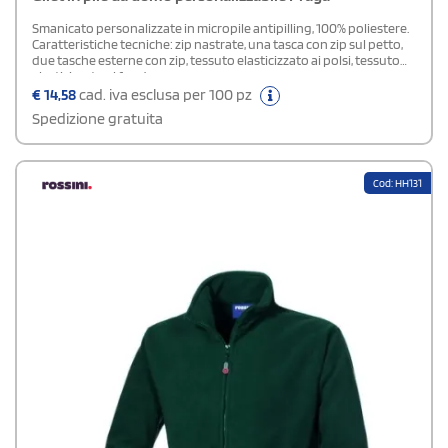
Smanicato personalizzate in micropile antipilling, 100% poliestere.
Caratteristiche tecniche: zip nastrate, una tasca con zip sul petto,
due tasche esterne con zip, tessuto elasticizzato ai polsi, tessuto
elasticizzato al fondo.
€
14,58
cad. iva esclusa per 100 pz
Spedizione gratuita
Cod: HH131