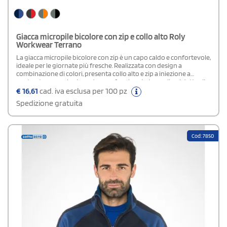
Giacca micropile bicolore con zip e collo alto Roly
Workwear Terrano
La giacca micropile bicolore con zip è un capo caldo e confortevole,
ideale per le giornate più fresche. Realizzata con design a
combinazione di colori, presenta collo alto e zip a iniezione a
contrasto per un look moderno e funzionale. Le spalle e i dettagli a
contrasto aggiungono stile, mentre le due tasche laterali con zip
€
16,61
cad. iva esclusa per 100 pz
garantiscono praticità e sicurezza. I polsini elastici e i regolatori
Spedizione gratuita
laterali sull’orlo assicurano una vestibilità perfetta, rendendola
ideale per lavoro e tempo libero.
Cod: 7850