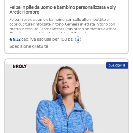
Felpa in pile da uomo e bambino personalizzata Roly
Arctic Hombre
Felpa in pile da uomo e bambino, con collo alto imbottito e
copricuciture rinforzate in tono. Cerniera iniettata in tono con
tiretto in tessuto. Tasche laterali. Polsini con bordatura elastica.
Girovita con regolatori interni laterali. Etichetta
rimovibile.Composizione: Poliestere 100%Disponibile versione
€
9,32
cad. iva esclusa per 100 pz
Donna
Spedizione gratuita
Cod: CQ6413