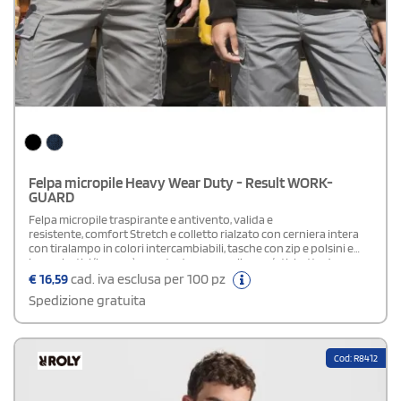
Felpa micropile Heavy Wear Duty - Result WORK-
GUARD
Felpa micropile traspirante e antivento, valida e
resistente, comfort Stretch e colletto rialzato con cerniera intera
con tiralampo in colori intercambiabili, tasche con zip e polsini e
base elastici (in nero); pronta da personalizzare (etichetta da
tagliare).Composizione: 100% in poliestere (micropile).
€
16,59
cad. iva esclusa per 100 pz
Spedizione gratuita
Cod: R8412