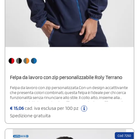
Felpa da lavoro con zip personalizzabile Roly Terrano
Felpa da lavoro con zip personalizzata.Con un design accattivante
che presenta colori combinati, questa felpa è l'ideale per chi cerca
funzionalità senza rinunciare allo stile. Il collo alto, insieme alla
cerniera iniettata a contrasto, offre una protezione efficace nei
giorni più freddi, mentre le spalle e i dettagli a contrasto
€
15,06
cad. iva esclusa per 100 pz
aggiungono un elemento di design distintivo. Le tasche laterali
Spedizione gratuita
dotate di zip sono pratiche per custodire piccoli oggetti in
sicurezza, e i polsini e l'orlo elasticizzati, regolabili con regolatori
laterali, garantiscono una vestibilità personalizzata e confortevole
per tutta la giornata. Realizzata in 100% poliestere micropile,
Cod: 7250
questa giacca assicura calore e morbidezza, mantenendo al