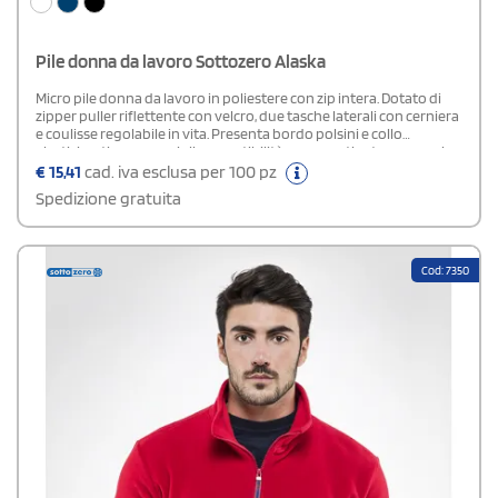
Pile donna da lavoro Sottozero Alaska
Micro pile donna da lavoro in poliestere con zip intera. Dotato di
zipper puller riflettente con velcro, due tasche laterali con cerniera
e coulisse regolabile in vita. Presenta bordo polsini e collo
elasticizzati per una migliore vestibilità e una pratica tasca con zip
sulla manica sinistra.
€
15,41
cad. iva esclusa per 100 pz
Spedizione gratuita
Cod: 7350