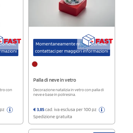
onibile,
Momentaneamente non disponibile,
ormazioni
contattaci per maggiori informazioni
Palla di neve in vetro
etro con
Decorazione natalizia in vetro con palla di
neve e base in poliresina.
 pz
€
3,85
cad. iva esclusa per 100 pz
Spedizione gratuita