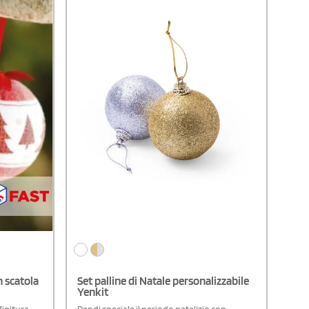
n scatola
Set palline di Natale personalizzabile
Yenkit
finitura
Rendi speciale il periodo natalizio con