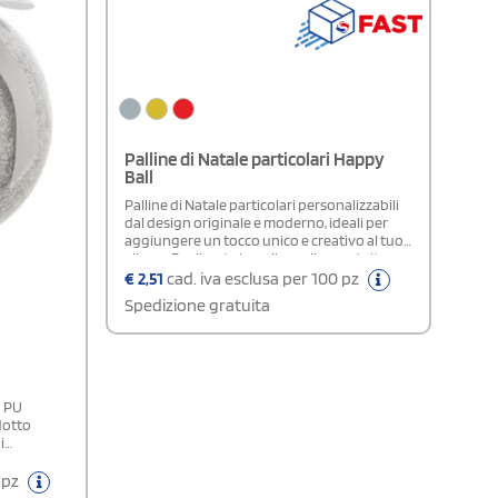
Palline di Natale particolari Happy
Ball
Palline di Natale particolari personalizzabili
dal design originale e moderno, ideali per
aggiungere un tocco unico e creativo al tuo
albero. Realizzate in polipropilene ad alta
brillantezza, queste decorazioni natalizie si
€
2,51
cad. iva esclusa per 100 pz
distinguono per la loro superficie liscia e
Spedizione gratuita
riflettente, che dona luce e vivacità
all’ambiente. Ogni pallina, dal diametro di 6
cm, è dotata di una piastra apposita per la
sublimazione, perfetta per la stampa di
immagini, loghi, nomi o messaggi
personalizzati.
n PU
dotto
i
0 pz