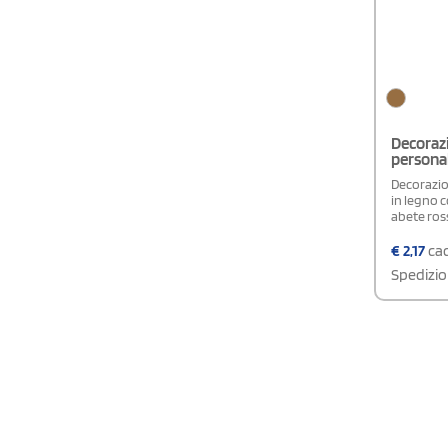
Decorazi
personal
Decorazio
in legno c
abete ross
€
2,17
cad
Spedizio