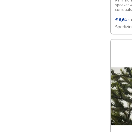
speaker wi
con qualsi
Li-ion 300
Output: 3
€
6,64
ca
m.
Spedizio