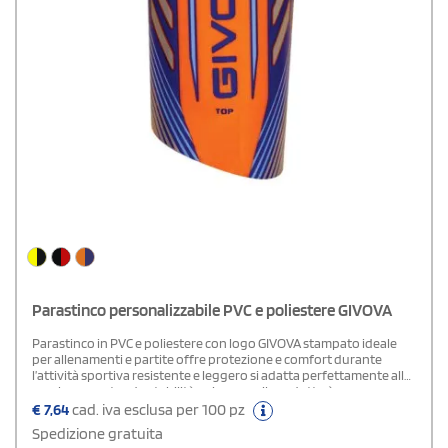
Parastinco personalizzabile PVC e poliestere GIVOVA
Parastinco in PVC e poliestere con logo GIVOVA stampato ideale
per allenamenti e partite offre protezione e comfort durante
l’attività sportiva resistente e leggero si adatta perfettamente alla
gamba garantendo stabilità e sicurezza il prodotto è
personalizzabile con loghi scritte o grafiche originali perfetto
€
7,64
cad. iva esclusa per 100 pz
come gadget promozionale regalo aziendale o merchandising
Spedizione gratuita
sportivo adatto a squadre società e appassionati unisce