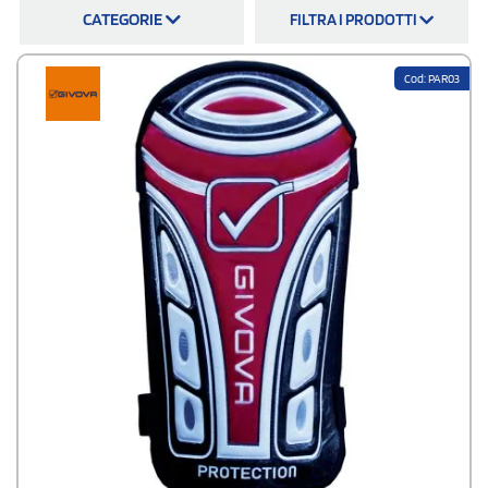
concorrenziali e la spedizione in Italia è gratuita.
CATEGORIE
FILTRA I PRODOTTI
Che parastinchi prendere? La scelta dipende
dall’uso, dalla vestibilità
e
dal livello di protezione desiderato
. Per allenamenti, tornei e attività
promozionali sono ideali modelli resistenti, leggeri e comodi. I
Cod: PAR03
parastinchi professionali sono adatti a
società sportive, scuole calcio e
squadre agonistiche.
I parastinchi calcetto sono perfetti anche per
circoli sportivi, centri con campi da calcio e calcetto, eventi aziendali,
tornei amatoriali, open day e sponsorizzazioni locali. Come gadget
raggiungono un target sportivo e dinamico
. Parlano a calciatori,
allenatori, genitori, tifosi, associazioni, club e aziende legate allo sport.