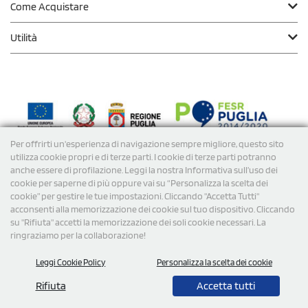
Come Acquistare
Utilità
Per offrirti un'esperienza di navigazione sempre migliore, questo sito
Modalità di
Pagamento
utilizza cookie propri e di terze parti. I cookie di terze parti potranno
anche essere di profilazione. Leggi la nostra Informativa sull’uso dei
cookie per saperne di più oppure vai su “Personalizza la scelta dei
Spedizioni
cookie” per gestire le tue impostazioni. Cliccando "Accetta Tutti"
acconsenti alla memorizzazione dei cookie sul tuo dispositivo. Cliccando
su "Rifiuta" accetti la memorizzazione dei soli cookie necessari. La
ringraziamo per la collaborazione!
Leggi Cookie Policy
Personalizza la scelta dei cookie
Rifiuta
Accetta tutti
© 2026 StampaSi s.r.l. TUTTI I DIRITTI SONO RISERVATI -
P.Iva/C.F. 09734470967 - N° Rea MI-2110632