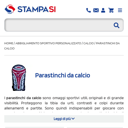
HOME
/
ABBIGLIAMENTO SPORTIVO PERSONALIZZATO
/
CALCIO
/
PARASTINCHI DA
CALCIO
Parastinchi da calcio
I
parastinchi da calcio
sono omaggi sportivi utili, originali e di grande
visibilità. Proteggono la tibia da urti, contrasti e colpi durante
allenamenti e partite. Sono quindi indispensabili per giocare con
maggiore sicurezza. Nel nostro e-commerce trovi parastinchi calcio di
ottima qualità, anche di
brand prestigiosi
come
Givova e Zeus.
I modelli
Leggi di più
sono disponibili in
PVC, poliestere e polipropilene
. I prezzi sono sempre