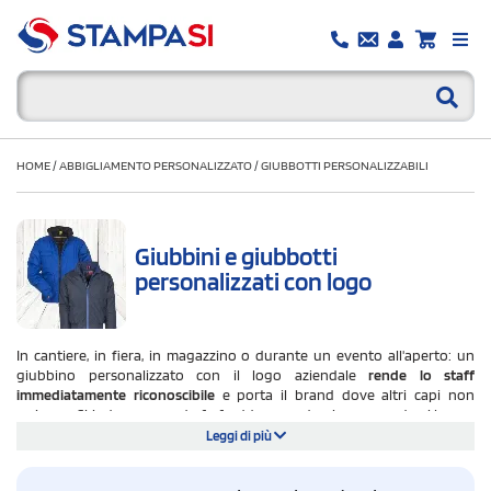
HOME
/
ABBIGLIAMENTO PERSONALIZZATO
/
GIUBBOTTI PERSONALIZZABILI
Giubbini e giubbotti
personalizzati con logo
In cantiere, in fiera, in magazzino o durante un evento all'aperto: un
giubbino personalizzato con il logo aziendale
rende lo staff
immediatamente riconoscibile
e porta il brand dove altri capi non
arrivano. Si indossa quando fa freddo, quando piove, quando si lavora
all'esterno. E ogni volta
porta con sé il
messaggio dell'azienda
.
Leggi di più
Su StampaSi trovi tanti modelli di giubbini e giubbotti personalizzabili
con logo in serigrafia o ricamo: i
mbottiti effetto piuma, impermeabili e