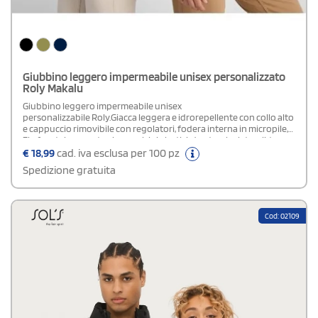
Giubbino leggero impermeabile unisex personalizzato
Roly Makalu
Giubbino leggero impermeabile unisex
personalizzabile Roly.Giacca leggera e idrorepellente con collo alto
e cappuccio rimovibile con regolatori, fodera interna in micropile,
Zip frontale e mentoniera, polsini elastici, due tasche laterali, tasca
interna lato sinstro e regolatori inferiori. Etichetta
€
18,99
cad. iva esclusa per 100 pz
rimovibile.Specifiche: Windproof - Water Repellent
Spedizione gratuita
Cod: 02109