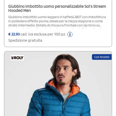
Giubbino imbottito uomo personalizzabile Sol's Stream
Hooded Men
Giubbino imbottito uomo leggero in taffetà 280T con imbottitura
in poliestere effetto piuma, ideale per la mezza stagione o come
strato intermedio. Dotato di chiusura frontale con zip tono su
tono, tasche laterali con zip in nylon, cursori metallici con tirazip
neri, cappuccio con apertura elastica e finiture elasticizzate tono
€
22,93
cad. iva esclusa per 100 pz
su tono su polsini e fondo. Disponibile nelle taglie S–3XL e nei
Spedizione gratuita
colori nero e blu navy. Certificato STANDARD 100 by OEKO-TEX® e
approvato PETA per qualità e sostenibilità.Disponibile modello
Donna
Cod: RA5090