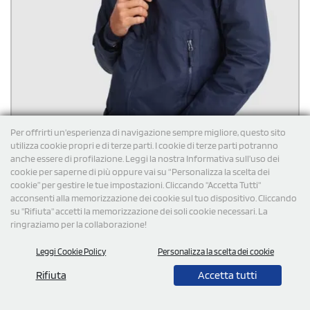
Per offrirti un'esperienza di navigazione sempre migliore, questo sito
utilizza cookie propri e di terze parti. I cookie di terze parti potranno
anche essere di profilazione. Leggi la nostra Informativa sull’uso dei
cookie per saperne di più oppure vai su “Personalizza la scelta dei
cookie” per gestire le tue impostazioni. Cliccando "Accetta Tutti"
acconsenti alla memorizzazione dei cookie sul tuo dispositivo. Cliccando
su "Rifiuta" accetti la memorizzazione dei soli cookie necessari. La
ringraziamo per la collaborazione!
Giacca impermeabile uomo personalizzata Roly Alaska
Leggi Cookie Policy
Personalizza la scelta dei cookie
Giacca impermeabile uomo Alaska Roly. Parka in tessuto quadrille
molto resistente. Cerniera anteriore e pretezione del cursore.
Rifiuta
Accetta tutti
Cappuccio estraibile e polsini interni con dettagli thmbslit.
Regolatori nel cappuccio e nella parte inferiore. Tre tasche frontali
con cerniera. Uno nel petto lato destro e due nei laterali. Due
€
18,96
cad. iva esclusa per 100 pz