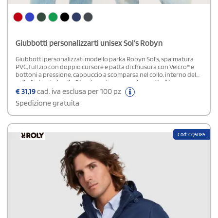
Giubbotti personalizzarti unisex Sol's Robyn
Giubbotti personalizzati modello parka Robyn Sol's, spalmatura
PVC, full zip con doppio cursore e patta di chiusura con Velcro® e
bottoni a pressione, cappuccio a scomparsa nel collo, interno del
collo foderato in pile, 2 tasche esterne con zip e patta, 1 tasca
interna e polsini regolabili mediante cord. Etichetta rimovibile.
€
31,19
cad. iva esclusa per 100 pz
Water repellent, windproof.
Spedizione gratuita
Cod: CQ5085