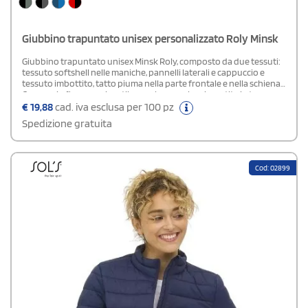
Giubbino trapuntato unisex personalizzato Roly Minsk
Giubbino trapuntato unisex Minsk Roly, composto da due tessuti:
tessuto softshell nelle maniche, pannelli laterali e cappuccio e
tessuto imbottito, tatto piuma nella parte frontale e nella schiena.
Cappuccio fisso, manica stile ranglan, cerniera invertita in tono con
protettore per il mento e tiretto. Due tasche frontali con cerniera e
€
19,88
cad. iva esclusa per 100 pz
bo0rdatura elastica in tono sul collo, polsini e girovita. Etichetta
Spedizione gratuita
rimovibile.Composizione: frontale e schiena: 100% poliestere.
Ovatta: 100% poliestere, effetto piuma. Maniche: 100% poliestere
interlock.Specifiche: Windproof
Cod: 02899