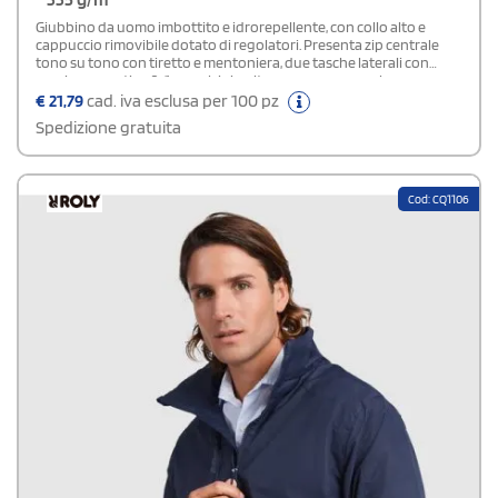
Giubbino da uomo imbottito e idrorepellente, con collo alto e
cappuccio rimovibile dotato di regolatori. Presenta zip centrale
tono su tono con tiretto e mentoniera, due tasche laterali con
cerniera e costine 2x1 su polsini e vita, con accesso per la
personalizzazione sul lato sinistro e sulla schiena. Il capo è dotato
€
21,79
cad. iva esclusa per 100 pz
di etichetta rimovibile ed è progettato per offrire protezione dal
Spedizione gratuita
vento e dall’acqua, combinando funzionalità, comfort e possibilità
di personalizzazione.
Cod: CQ1106