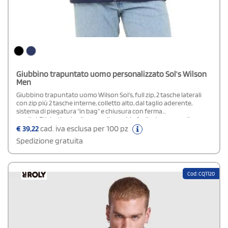
Giubbino trapuntato uomo personalizzato Sol's Wilson
Men
Giubbino trapuntato uomo Wilson Sol's, full zip, 2 tasche laterali
con zip più 2 tasche interne, colletto alto, dal taglio aderente,
sistema di piegatura "in bag" e chiusura con ferma
cordini. Etichetta al collo senza il marchio facile da personalizzare.
Water repellent.Disponibile modello Donna
€
39,22
cad. iva esclusa per 100 pz
Spedizione gratuita
Cod: CQ1120