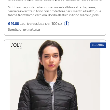
Giubbino trapuntato da donna con imbottitura al tatto piuma,
cerniere invertite in tono con protettore per il mento e tiretto, due
tasche frontali con cerniera. Bordo elastico in tono sul collo, polsini
e parte inferiore, fodera interiore in contrasto, include borsa per il
trasporto. Un capo d'abigliamento multifuzione. Preparati per il
€
19,88
cad. iva esclusa per 100 pz
freddo con la giacca FINLAND WOMAN di Roly leggera, con fodera
Spedizione gratuita
interna a contrasto e collo alto, è l'opzione migliore per
combattere il freddo. Etichetta rimovibile.Disponibile modello
Uomo
Cod: 01170