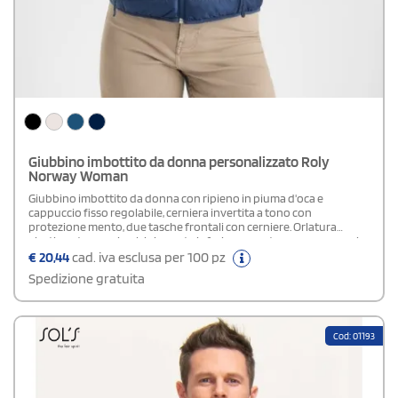
Giubbino imbottito da donna personalizzato Roly
Norway Woman
Giubbino imbottito da donna con ripieno in piuma d'oca e
cappuccio fisso regolabile, cerniera invertita a tono con
protezione mento, due tasche frontali con cerniere. Orlatura
elastica a tono sui polsini e parte inferiore, apertura per cappuccio,
rivestimento interno a contrasto. Include borsa per il trasporto,
€
20,44
cad. iva esclusa per 100 pz
capo di abbigliamento leggero e pieghevole. Il freddo non sarà più
Spedizione gratuita
tuo nemico grazie alla giacca NORWAY, la più completa di Roly.
Imbottitura in piuma d'oca e cappuccio fisso aderente. Con fodera
interna a contrasto e apertura sul cappuccio. Disponibile modello
Uomo e Bambino
Cod: 01193