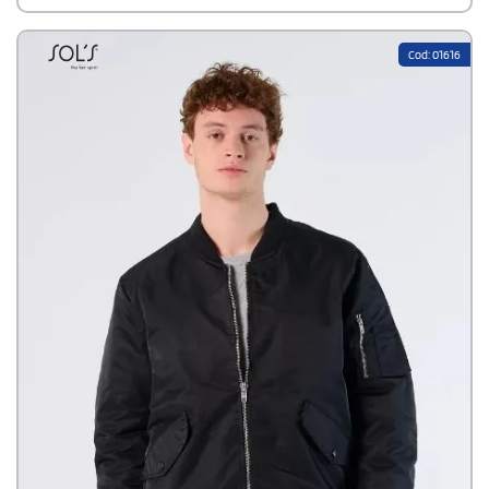
fodera interna in tessuto micropile in tono. Pensato
appositamente per te.
Cod: 01616