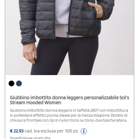
Giubbino imbottito donna leggero personalizzabile Sol's
Stream Hooded Women
Giubbino imbottito donna leggero in taffetà 280T con imbottitura
in poliestere effetto piuma, ideale per la mezza stagione. Dotato di
chiusura frontale con zip in nylon tono su tono, due tasche laterali
con zip, cursori metallici tono su tono con tirazip neri, cappuccio
con apertura elastica e finiture elasticizzate tono su tono su
€
22,93
cad. iva esclusa per 100 pz
polsini e fondo. Disponibile nelle taglie S–XXL e nei colori nero e blu
Spedizione gratuita