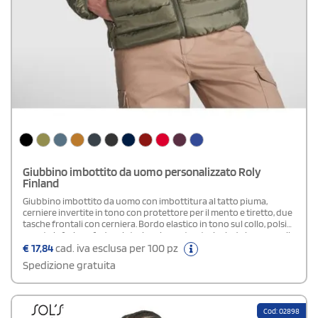
Giubbino imbottito da uomo personalizzato Roly
Finland
Giubbino imbottito da uomo con imbottitura al tatto piuma,
cerniere invertite in tono con protettore per il mento e tiretto, due
tasche frontali con cerniera. Bordo elastico in tono sul collo, polsini
e parte inferiore, fodera interiore in contrasto, include borsa per il
trasporto. Un capo d'abigliamento multifuzione. Preparati per il
€
17,84
cad. iva esclusa per 100 pz
freddo con la giacca FINLAND di Roly. Il suo design moderno
Spedizione gratuita
presenta cerniere invertite in tono ed il rivestimento interno in
contrasto.Disponibile modello Donna
Cod: 02898