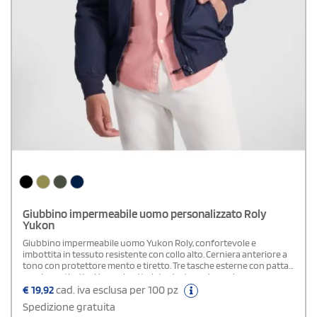
Giubbino impermeabile uomo personalizzato Roly
Yukon
Giubbino impermeabile uomo Yukon Roly, confortevole e
imbottita in tessuto resistente con collo alto. Cerniera anteriore a
tono con protettore mento e tiretto. Tre tasche esterne con patta,
cerniera e tiretto. Una nel petto lato destro e due nei
laterali. Rivestimento interno in micropile a tono e polsini a costine
€
19,92
cad. iva esclusa per 100 pz
1x1.Elegante e discreto. Questo è YUKON; una giacca comoda
Spedizione gratuita
imbottita in tessuto molto resistente con collo alto, mentoniera e