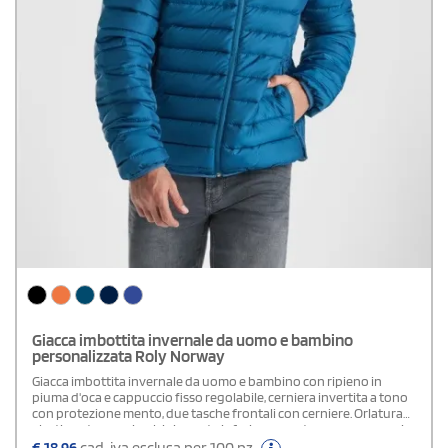
Giacca imbottita invernale da uomo e bambino
personalizzata Roly Norway
Giacca imbottita invernale da uomo e bambino con ripieno in
piuma d'oca e cappuccio fisso regolabile, cerniera invertita a tono
con protezione mento, due tasche frontali con cerniere. Orlatura
elastica a tono sui polsini e parte inferiore, apertura per cappuccio,
rivestimento interno a contrasto. Include borsa per il trasporto,
€
18,96
cad. iva esclusa per 100 pz