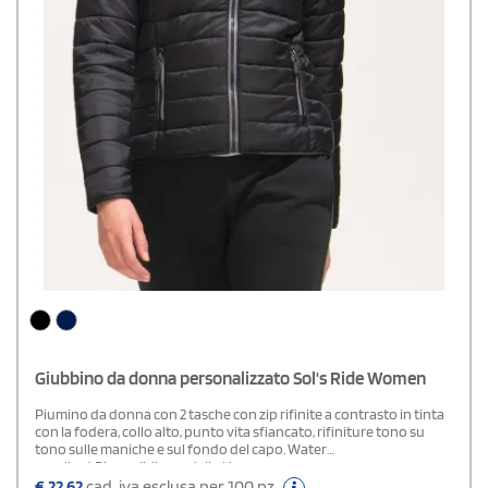
Giubbino da donna personalizzato Sol's Ride Women
Piumino da donna con 2 tasche con zip rifinite a contrasto in tinta
con la fodera, collo alto, punto vita sfiancato, rifiniture tono su
tono sulle maniche e sul fondo del capo. Water
repellent.Disponibile modello Uomo
€
22,62
cad. iva esclusa per 100 pz