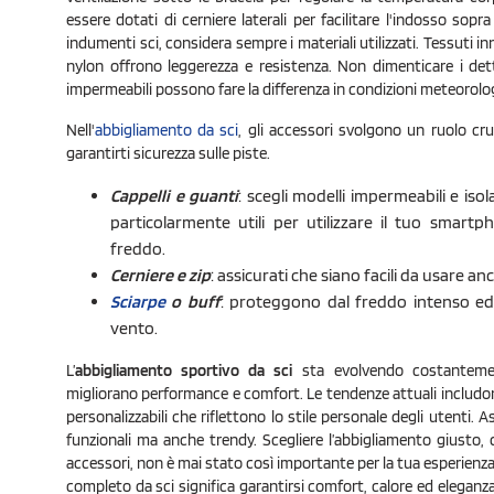
essere dotati di cerniere laterali per facilitare l'indosso sopra
indumenti sci, considera sempre i materiali utilizzati. Tessuti in
nylon offrono leggerezza e resistenza. Non dimenticare i dett
impermeabili possono fare la differenza in condizioni meteorolo
Nell'
abbigliamento da sci
, gli accessori svolgono un ruolo cru
garantirti sicurezza sulle piste.
Cappelli e guanti
: scegli modelli impermeabili e iso
particolarmente utili per utilizzare il tuo smart
freddo.
Cerniere e zip
: assicurati che siano facili da usare an
Sciarpe
o buff
: proteggono dal freddo intenso ed 
vento.
L’
abbigliamento sportivo da sci
sta evolvendo costanteme
migliorano performance e comfort. Le tendenze attuali includon
personalizzabili che riflettono lo stile personale degli utenti. A
funzionali ma anche trendy. Scegliere l’abbigliamento giusto, d
accessori, non è mai stato così importante per la tua esperienz
completo da sci significa garantirsi comfort, calore ed eleganza