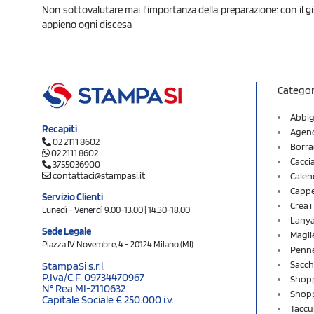
Non sottovalutare mai l'importanza della preparazione: con il g
appieno ogni discesa
Categor
Abbig
Recapiti
Agend
02 2111 8602
Borra
02 2111 8602
Cacci
3755036900
contattaci@stampasi.it
Calen
Cappel
Servizio Clienti
Crea 
Lunedì - Venerdì 9.00-13.00 | 14.30-18.00
Lany
Sede Legale
Magli
Piazza IV Novembre, 4 - 20124 Milano (MI)
Penne
Sacch
StampaSi s.r.l.
P.Iva/C.F. 09734470967
Shopp
N° Rea MI-2110632
Shopp
Capitale Sociale € 250.000 i.v.
Taccu