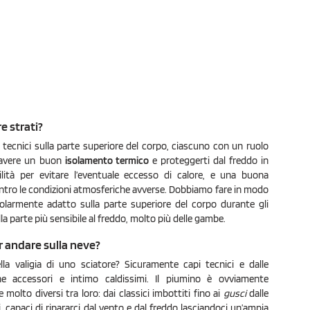
re strati?
i tecnici sulla parte superiore del corpo, ciascuno con un ruolo
i avere un buon
isolamento termico
e proteggerti dal freddo in
ità per evitare l’eventuale eccesso di calore, e una buona
ntro le condizioni atmosferiche avverse. Dobbiamo fare in modo
olarmente adatto sulla parte superiore del corpo durante gli
lla parte più sensibile al freddo, molto più delle gambe.
 andare sulla neve?
 valigia di uno sciatore? Sicuramente capi tecnici e dalle
che accessori e intimo caldissimi. Il piumino è ovviamente
 molto diversi tra loro: dai classici imbottiti fino ai
gusci
dalle
i, capaci di ripararci dal vento e dal freddo lasciandoci un’ampia