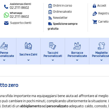
Assistenza clienti
Ordini in corso
Accedi
02 2111 8602
Ordine salvato
Whatsapp
Registra
02 2111 8602
Newsletter
Carrello
Supporto clienti
Spedizione sempre
gratuita
Penne
Taccuini
Borracce
Magliette
Sacche e Zaini
sonalizzate
Personalizzati
Personalizzate
Personalizza
otto zero
una sfida importante ma equipaggiarsi bene aiuta ad affrontare al meglio l
o può cambiare in pochi minuti, complicando ulteriormente la situazione. L
. Dotati di un
abbigliamento sci personalizzato
adeguato: caldo, comodo, l