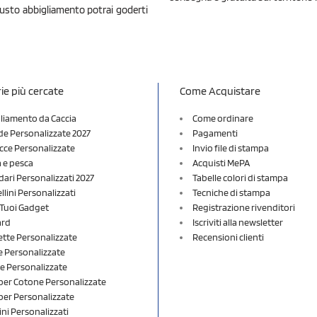
iusto abbigliamento potrai goderti
ie più cercate
Come Acquistare
liamento da Caccia
Come ordinare
e Personalizzate 2027
Pagamenti
cce Personalizzate
Invio file di stampa
a e pesca
Acquisti MePA
dari Personalizzati 2027
Tabelle colori di stampa
lini Personalizzati
Tecniche di stampa
i Tuoi Gadget
Registrazione rivenditori
ard
Iscriviti alla newsletter
ette Personalizzate
Recensioni clienti
 Personalizzate
e Personalizzate
er Cotone Personalizzate
er Personalizzate
ini Personalizzati