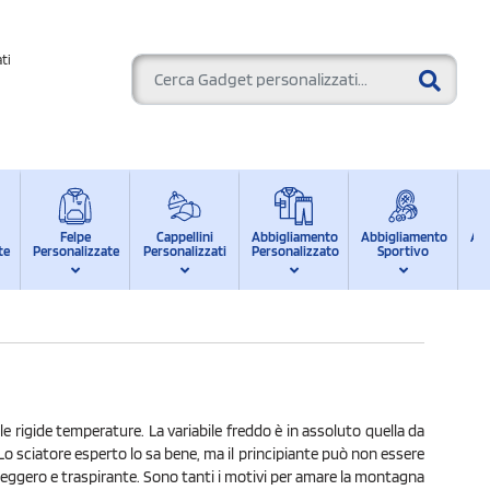
ti
Felpe
Cappellini
Abbigliamento
Abbigliamento
Ab
te
Personalizzate
Personalizzati
Personalizzato
Sportivo
d
e rigide temperature. La variabile freddo è in assoluto quella da
o sciatore esperto lo sa bene, ma il principiante può non essere
eggero e traspirante. Sono tanti i motivi per amare la montagna