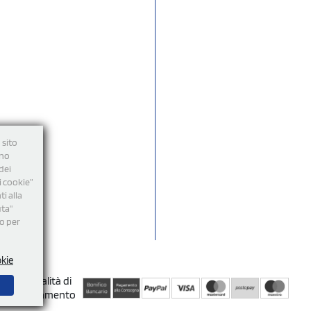
 sito
nno
dei
i cookie”
i alla
uta"
mo per
okie
Modalità di
Pagamento