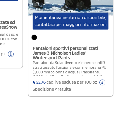
Momentaneamente non disponibile,
zata sci
contattaci per maggiori informazioni
CreaSnow
ali da sci e
e 100% con
e e
Pantaloni sportivi personalizzati
sicura
James & Nicholson Ladies'
eale per
0 pz
Wintersport Pants
la grafica è
 la
Pantaloni da Sci antivento e impermeabili 3
i e
strati tessuto funzionale con membrana PU
abile
(5,000 mm colonna d'acqua), Traspiranti
n loghi
(2,000 g/m²/24h), Taglie comode regolabili in
à minima di
vita per ottimo fit,Composizione: softshell
€
55,76
cad. iva esclusa per 100 pz
ing eventi
elastici
Spedizione gratuita
sportivi