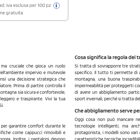
 Taglie comode regolabili in vita per
d. iva esclusa per 100 pz
, cuciture modellate sulle ginocchia
ne gratuita
 casual. Gamba con zip laterale,
rotezione neve, 2 tasche con zip
2 tasche sul retro con chiusura in
cro, sport, colonna d'acqua 5.000
zione: 92% poliestere, 8%
odera: 100% poliestere,
ra: 100% poliestere
Cosa significa la regola dei t
 ma cruciale che gioca un ruolo
Si tratta di sovrapporre tre strat
 Nell'ambiente impervio e mutevole
specifico. Il tutto ti permette d
bensì una decisione strategica che
montagna, una buona traspirabil
iatore. Prima di partire controlla il
impermeabilità per proteggerti co
montagna sia sicura e confortevole,
di avere un abbigliamento partic
eggero e traspirante. Vivi la tua
sport invernali, perché si tratta de
Si.
Che abbigliamento serve per
Oggi cosa non può mancare nella
 per garantire comfort durante le
tecnologie intelligenti, ma an
ifiche come cappucci rimovibili e
protagonista, i modelli sono vari e
porea. Inoltre, i pantaloni devono
caratteristiche tecniche incredibil