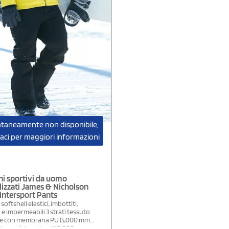
aneamente non disponibile,
aci per maggiori informazioni
ni sportivi da uomo
izzati James & Nicholson
intersport Pants
oftshell elastici, imbottiti,
e impermeabili 3 strati tessuto
le con membrana PU (5,000 mm
acqua), traspiranti (2,000