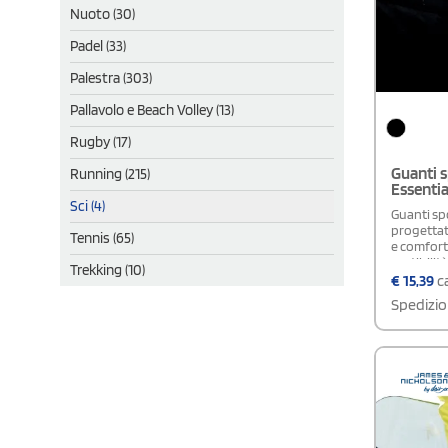
Nuoto (30)
Padel (33)
Palestra (303)
Pallavolo e Beach Volley (13)
Rugby (17)
Guanti s
Running (215)
Essenti
Sci (4)
Guanti spor
progettat
Tennis (65)
e comfort.
vestibili
Trekking (10)
assicura 
€
15,39
ca
singolarme
Spedizio
personali
ricamo.Co
formata pe
restante 7
ha una me
g/m² in 2
mm); la pa
(tricot sp