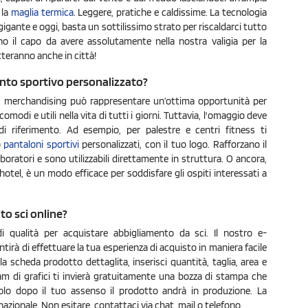
 la
maglia termica
. Leggere, pratiche e caldissime. La tecnologia
 gigante e oggi, basta un sottilissimo strato per riscaldarci tutto
ono il capo da avere assolutamente nella nostra valigia per la
tteranno anche in città!
nto sportivo personalizzato?
a di merchandising può rappresentare un’ottima opportunità per
 comodi e utili nella vita di tutti i giorni. Tuttavia, l'omaggio deve
 di riferimento. Ad esempio, per palestre e centri fitness ti
o
pantaloni sportivi
personalizzati, con il tuo logo. Rafforzano il
boratori e sono utilizzabili direttamente in struttura. O ancora,
hotel, è un modo efficace per soddisfare gli ospiti interessati a
o sci online?
i qualità per acquistare abbigliamento da sci. Il nostro e-
tirà di effettuare la tua esperienza di acquisto in maniera facile
alla scheda prodotto dettaglita, inserisci quantità, taglia, area e
am di grafici ti invierà gratuitamente una bozza di stampa che
Solo dopo il tuo assenso il prodotto andrà in produzione. La
nazionale. Non esitare, contattaci via chat, mail o telefono.