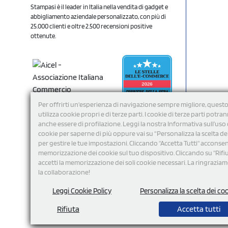
Stampasi è il leader in Italia nella vendita di gadget e
abbigliamento aziendale personalizzato, con più di
25.000 clienti e oltre 2.500 recensioni positive
ottenute.
Per offrirti un'esperienza di navigazione sempre migliore, questo
utilizza cookie propri e di terze parti. I cookie di terze parti potra
anche essere di profilazione. Leggi la nostra Informativa sull’uso 
cookie per saperne di più oppure vai su “Personalizza la scelta de
per gestire le tue impostazioni. Cliccando "Accetta Tutti" acconsent
memorizzazione dei cookie sul tuo dispositivo. Cliccando su "Rifi
Seguici
accetti la memorizzazione dei soli cookie necessari. La ringrazia
la collaborazione!
Leggi Cookie Policy
Personalizza la scelta dei co
Rifiuta
Accetta tutti