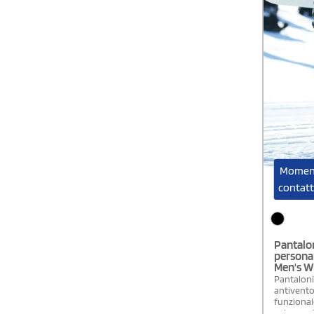
Moment
contatt
Pantalo
personal
Men's W
Pantaloni s
antivento 
funziona
colonna d'