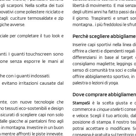
 gli scarponi. Nella scelta dei tuoi
libertà di movimento. E mai senza
novativi come poliestere riciclato e
degli ultimi anni ha fatto passi da
agli: cuciture termosaldate e zip
il giorno. Traspiranti e smart s
giche avverse.
montagna… i più freddolosi le sfru
Perchè scegliere abbigliame
ciale per completare il tuo look e
Inserire capi sportivi nella line
offrire a clienti e dipendenti regali
lanti. I guanti touchscreen sono
differenziarsi in base al target
phone senza esporre le mani al
consigliamo magliette, leggings 
senso di comunità tra soci e colla
che con i guanti indossati.
offrire abbigliamento sportivo, in 
evitano irritazioni causate dal
palestra o lezioni di yoga.
Dove comprare abbigliament
nte, con nuove tecnologie che
StampaSi
è la scelta giusta e d
o tessuti eco-sostenibili e design
commerce a
cinque stelle
ti consen
ssicurati di scegliere capi non solo
e veloce. Scegli il tuo articolo, d
alle giacche ai pantaloni fino agli
posizione di stampa. Il nostro te
a in montagna. Investire in un buon
potrai accettare o modificare. 
 mentre affronti le piste innevate.
consegna è gratuita sul territorio 