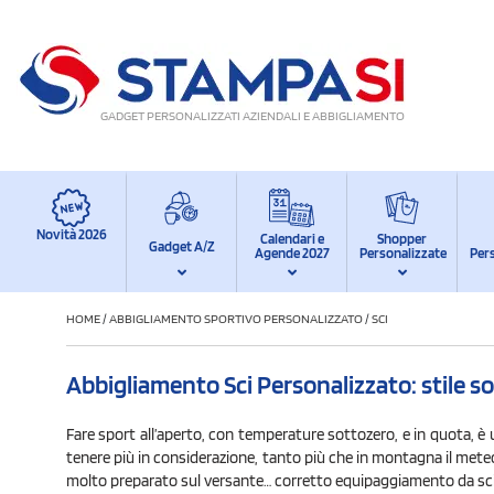
GADGET PERSONALIZZATI AZIENDALI E ABBIGLIAMENTO
Novità 2026
Calendari e
Shopper
Gadget A/Z
Agende 2027
Personalizzate
Per
HOME
/
ABBIGLIAMENTO SPORTIVO PERSONALIZZATO
/
SCI
Abbigliamento Sci Personalizzato: stile s
Fare sport all’aperto, con temperature sottozero, e in quota, è 
tenere più in considerazione, tanto più che in montagna il mete
molto preparato sul versante… corretto equipaggiamento da sci