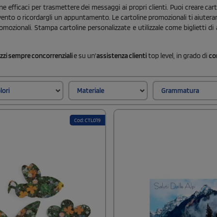
 efficaci per trasmettere dei messaggi ai propri clienti. Puoi creare carto
ento o ricordargli un appuntamento. Le cartoline promozionali ti aiuterann
zionali. Stampa cartoline personalizzate e utilizzale come biglietti di augu
zzi sempre concorrenziali
e su un'
assistenza clienti
top level, in grado di
con
lori
Materiale
Grammatura
Cod: CTL019