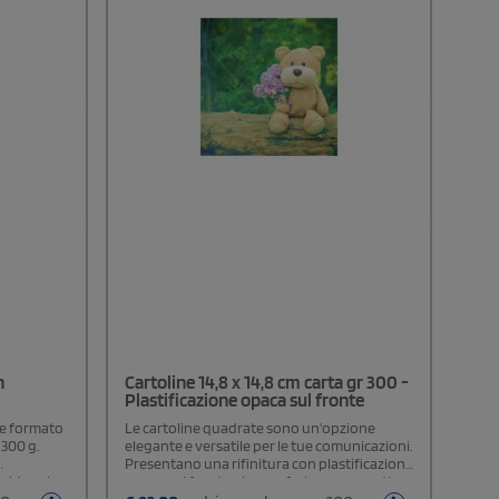
n
Cartoline 14,8 x 14,8 cm carta gr 300 -
Plastificazione opaca sul fronte
te formato
Le cartoline quadrate sono un'opzione
 300 g.
elegante e versatile per le tue comunicazioni.
Presentano una rifinitura con plastificazione
cida sul
opaca sul fronte, che conferisce un aspetto