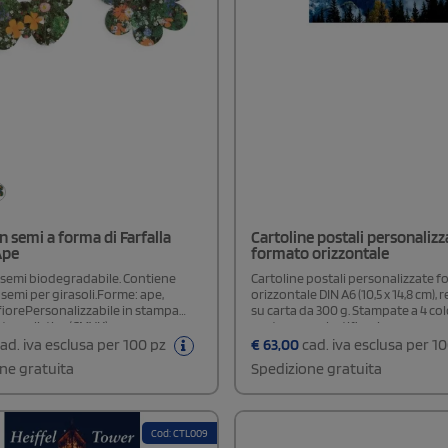
n semi a forma di Farfalla
Cartoline postali personalizz
Ape
formato orizzontale
 semi biodegradabile. Contiene
Cartoline postali personalizzate 
 semi per girasoli.Forme: ape,
orizzontale DIN A6 (10,5 x 14,8 cm), 
 fiorePersonalizzabile in stampa
su carta da 300 g. Stampate a 4 col
otorealistica (CMYK) su
e retro, con plastificazione opaca 
mensioni custodia chiusa: 8 x 5,5
che garantisce un aspetto elegan
ad. iva esclusa per 100 pz
€
63,00
cad. iva esclusa per 1
stampa: 13,8 x 11,6 cmLa carta di
maggiore resistenza nel tempo.
ne gratuita
Spedizione gratuita
nta un design ispirato ai
ezione 100% priva di plasticaa
a 500 esemplari
Cod: CTL009