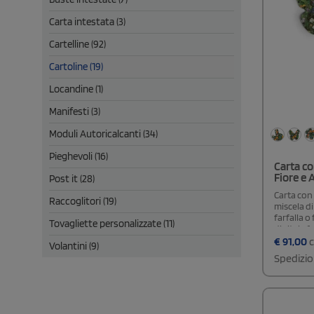
Carta intestata (3)
Cartelline (92)
Cartoline (19)
Locandine (1)
Manifesti (3)
Moduli Autoricalcanti (34)
Pieghevoli (16)
Carta co
Fiore e 
Post it (28)
Carta con
Raccoglitori (19)
miscela di
farfalla o
Tovagliette personalizzate (11)
digitale f
custodiadi
€
91,00
c
Volantini (9)
cmarea di 
Spedizio
semi prese
praticonf
partire d