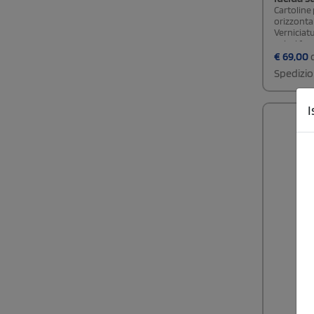
Cartoline
orizzontal
Verniciat
colori fro
€
69,00
c
Spedizio
I