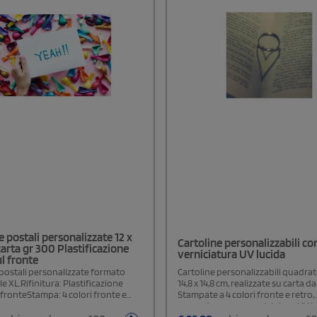
e postali personalizzate 12 x
Cartoline personalizzabili co
carta gr 300 Plastificazione
verniciatura UV lucida
l fronte
 postali personalizzate formato
Cartoline personalizzabili quadra
e XL.Rifinitura: Plastificazione
14,8 x 14,8 cm, realizzate su carta da
 fronteStampa: 4 colori fronte e
Stampate a 4 colori fronte e retro,
presentano una verniciatura UV lu