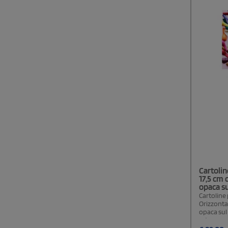
Cartolin
17,5 cm 
opaca su
Cartoline
Orizzontal
opaca sul
retro