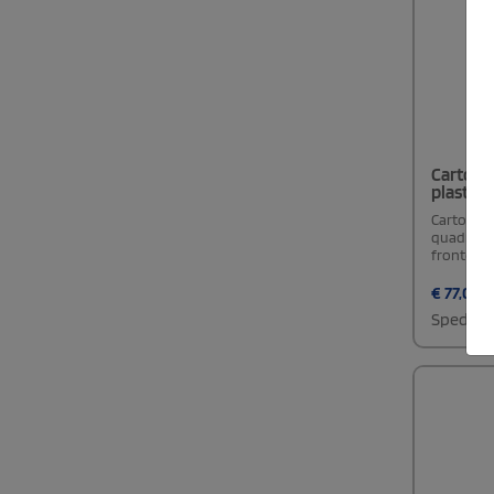
Cartolin
plastifi
Cartoline
quadrateRi
fronteSta
€
77,00
c
Spedizio