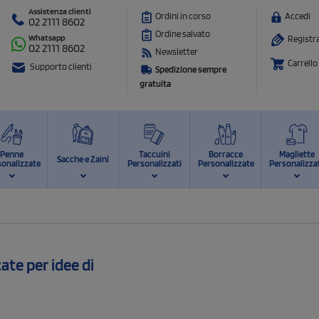
Assistenza clienti
Ordini in corso
Accedi
02 2111 8602
Ordine salvato
Whatsapp
Registra
02 2111 8602
Newsletter
Carrello
Supporto clienti
Spedizione sempre
gratuita
Penne
Taccuini
Borracce
Magliette
Sacche e Zaini
sonalizzate
Personalizzati
Personalizzate
Personalizza
ate per idee di