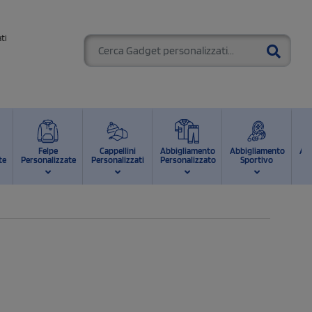
ti
Felpe
Cappellini
Abbigliamento
Abbigliamento
Ab
te
Personalizzate
Personalizzati
Personalizzato
Sportivo
d