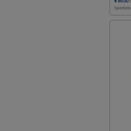
€
89,00
c
Spedizio