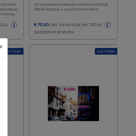
in formato
Cartoline personalizzate online orizzontali
ealizzate su
DIN A6.Stampa: 4 colori fronte e retro
i fronte e
 raffinata
 i dettagli
00 pz
€
70,00
cad. iva esclusa per 100 pz
Spedizione gratuita
×
Cod: CTL011
Cod: CTL003