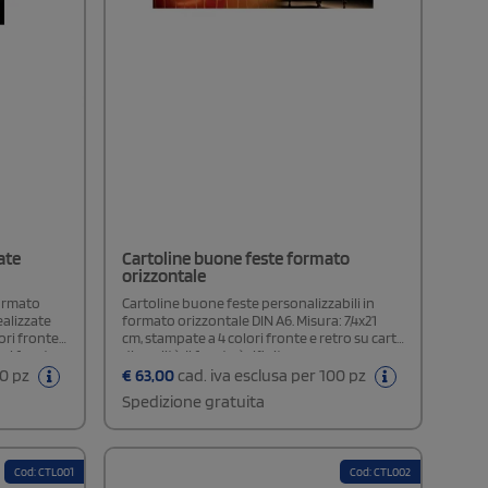
ate
Cartoline buone feste formato
orizzontale
formato
Cartoline buone feste personalizzabili in
realizzate
formato orizzontale DIN A6. Misura: 7,4x21
ori fronte
cm, stampate a 4 colori fronte e retro su carta
sul fronte
di qualità. Il fronte è rifinito con
te e una
plastificazione opaca.
00 pz
€
63,00
cad. iva esclusa per 100 pz
Spedizione gratuita
Cod: CTL001
Cod: CTL002