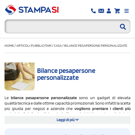
HOME
/
ARTICOLI PUBBLICITARI
/
CASA
/
BILANCE PESAPERSONE PERSONALIZZATE
Bilance pesapersone
personalizzate
Le
bilance pesapersone personalizzate
sono un gadget di elevata
qualità tecnica e dalle ottime capacità promozionali. Sono infatti la scelta
più giusta per negozi e aziende che
vogliono premiare i clienti più
esclusivi e fedeli o i collaboratori più prossimi
. Nella versione digitale la
bilancia pesapersone personalizzata è multifunzionale e raccoglie una
Leggi di più
serie di dati utili per la cura della persona. I modelli in bambù esaltano
anche un'idea di omaggio pubblicitario che guarda al futuro e alla