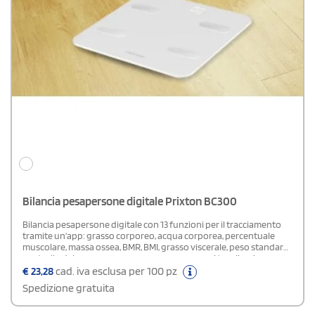
Bilancia pesapersone digitale Prixton BC300
Bilancia pesapersone digitale con 13 funzioni per il tracciamento
tramite un'app: grasso corporeo, acqua corporea, percentuale
muscolare, massa ossea, BMR, BMI, grasso viscerale, peso standard,
controllo del peso, massa grassa, massa magra. L'applicazione
mostra il peso sia in chilogrammi che in libbre. Bluetooth integrato.
€
23,28
cad. iva esclusa per 100 pz
Schermo LCD bianco. Batteria AAA. Peso massimo 180 kg.
Spedizione gratuita