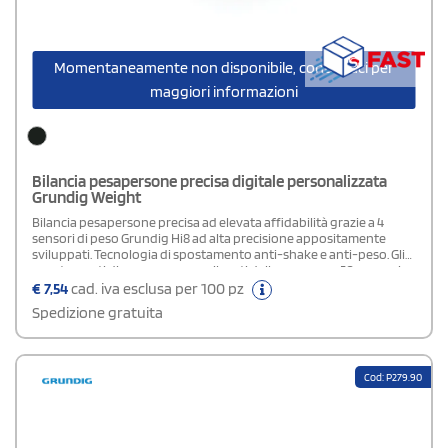
Momentaneamente non disponibile, contattaci per
maggiori informazioni
Bilancia pesapersone precisa digitale personalizzata
Grundig Weight
Bilancia pesapersone precisa ad elevata affidabilità grazie a 4
sensori di peso Grundig Hi8 ad alta precisione appositamente
sviluppati. Tecnologia di spostamento anti-shake e anti-peso. Gli
spostamenti di peso vengono rilevati dalle persone a 50 grammi e
calcolati utilizzando l'intelligenza artificiale. Riceverai sempre un
€
7,54
cad. iva esclusa per 100 pz
risultato accurato. La bilancia digitale può sostenere fino a 180 kg
Spedizione gratuita
(400 LB) e, grazie alla tecnologia smart scale, mostra sempre valori
corretti anche nella fascia di peso elevata.Perfetta leggibilità
grazie al display LCD extra-large. Il display di risparmio energetico
illuminato ha un indicatore della batteria integrato. Temperatura
Cod: P279.90
ambiente integrata. Include 2 batterie AAA e una confezione
regalo Grundig.