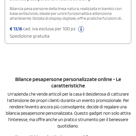
Bilancia pesa persone della linea natura, realizzata in bambù con
base antiscivolo, ideale per unire funzionalità e attenzione
all’ambiente. Dotata di display digitale, offre pratiche funzioni di
spegnimento automatico, rilevazione della temperatura, tara e
selezione dell’unità di peso. Funziona a batteria (2 × AAA, non
€
13,16
cad. iva esclusa per 100 pz
incluse) ed è confezionata in un’elegante scatola dal design
Spedizione gratuita
ecologico.
Bilance pesapersone personalizzate online - Le
caratteristiche
Un'azienda che vende articoli per la casa è desiderosa di catturare
l'attenzione dei propri clienti durante un evento promozionale. Per
rendere l’evento ancora più coinvolgente, decide di regalare una
bilancia pesapersone personalizzata. Questo gadget non solo attira
l'interesse, ma offre anche un pratico strumento per il benessere
quotidiano.