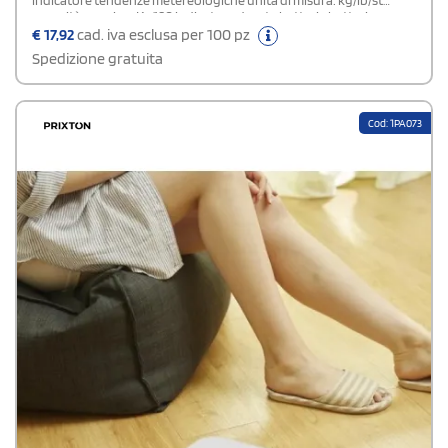
indicatore tendenze metereologiche unità di misura: kg/lb/st
capacità massima Kg 180 indicatore durata batterie batterie non
incluse spegnimento automatico
€
17,92
cad. iva esclusa per 100 pz
Spedizione gratuita
Cod: 1PA073