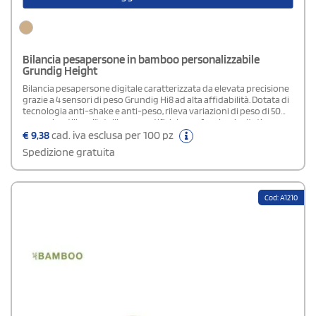
Bilancia pesapersone in bamboo personalizzabile
Grundig Height
Bilancia pesapersone digitale caratterizzata da elevata precisione
grazie a 4 sensori di peso Grundig Hi8 ad alta affidabilità. Dotata di
tecnologia anti-shake e anti-peso, rileva variazioni di peso di 50
grammi e utilizza l’intelligenza artificiale per fornire risultati
sempre accurati. Supporta un peso massimo di 180 kg (400 lb) e,
€
9,38
cad. iva esclusa per 100 pz
grazie alla tecnologia smart scale, garantisce misurazioni corrette
Spedizione gratuita
anche nelle fasce di peso elevate. Il display LCD extra-large assicura
perfetta leggibilità e, con funzione di risparmio energetico, mostra
anche l’indicatore della batteria. Include termometro ambientale
integrato, 2 batterie AAA e confezione regalo Grundig.
Cod: A1210