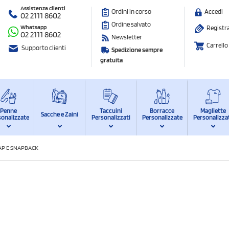
Assistenza clienti
Ordini in corso
Accedi
02 2111 8602
Ordine salvato
Whatsapp
Registra
02 2111 8602
Newsletter
Carrello
Supporto clienti
Spedizione sempre
gratuita
Penne
Taccuini
Borracce
Magliette
Sacche e Zaini
sonalizzate
Personalizzati
Personalizzate
Personalizza
AP E SNAPBACK