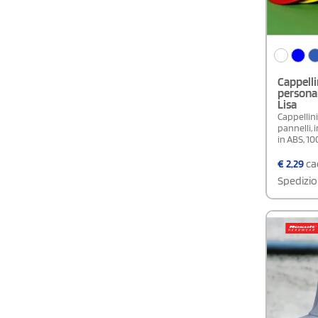
Cappelli
personal
Lisa
Cappellini
pannelli, 
in ABS, 1
€
2,29
cad
Spedizio