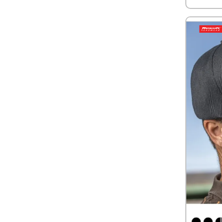
migliore t
scatto per