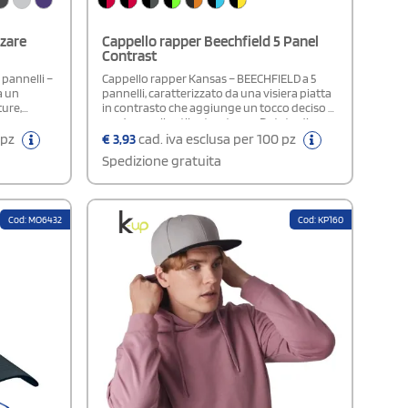
zzare
Cappello rapper Beechfield 5 Panel
Contrast
 pannelli –
Cappello rapper Kansas – BEECHFIELD a 5
a un
pannelli, caratterizzato da una visiera piatta
ture,
in contrasto che aggiunge un tocco deciso e
ione e
moderno allo stile streetwear. Dotato di
sura
adesivo sulla visiera per un look autentico
 pz
€
3,93
cad. iva esclusa per 100 pz
 precisa
ispirato alla cultura rap. La chiusura
Spedizione gratuita
 uno stile
posteriore permette una regolazione rapida
e precisa della taglia, garantendo comfort e
vestibilità ottimali.
Cod: MO6432
Cod: KP160