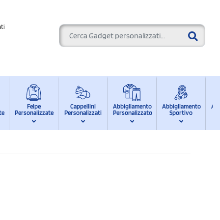
ti
Felpe
Cappellini
Abbigliamento
Abbigliamento
Ab
te
Personalizzate
Personalizzati
Personalizzato
Sportivo
d