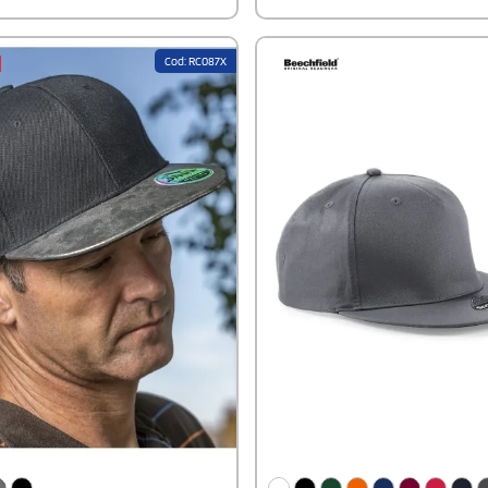
raspirazione e di pratica chiusura a
 una regolazione semplice e sicura.
Cod: RC087X