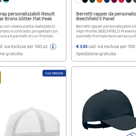
 rap personalizzabili Result
Berretti rapper da personali
 Bronx Glitter Flat Peak
Beechfield 5 Panel
ap con visiera piatta realizzata in
Berretti rapper personalizzabili a 5
erlato a contrasto, progettati con
High Profile, BEECHFIELD. Present
ra a 6 pannelli, di cui i frontali
pannello frontale liscio senza cuci
 per una forma stabile e definita.
occhielli per una migliore ventilaz
 occhielli cuciti per una migliore
visiera piatta in stile retrò. La chiu
d. iva esclusa per 100 pz
€
3,93
cad. iva esclusa per 100
 e un pratico regolatore per
permette una regolazione facile e
ne gratuita
Spedizione gratuita
acilmente la taglia. Dotato di
della taglia, rendendolo ideale per
strappabile, ideale per
urbano e moderno.
zazioni e utilizzi professionali.
Cod: MB6508