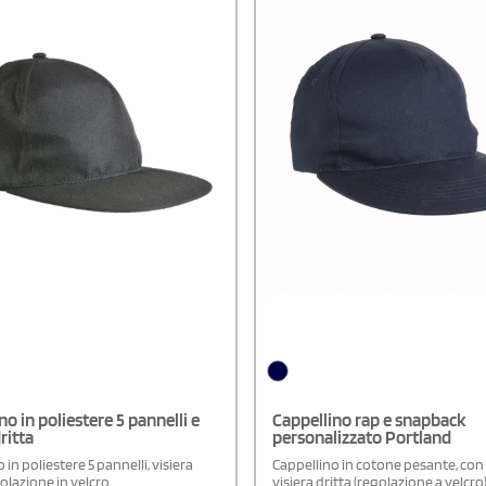
no in poliestere 5 pannelli e
Cappellino rap e snapback
ritta
personalizzato Portland
 in poliestere 5 pannelli, visiera
Cappellino in cotone pesante, con
golazione in velcro.
visiera dritta (regolazione a velcro