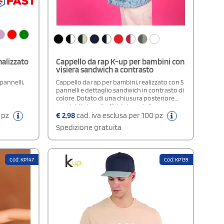
nalizzato
Cappello da rap K-up per bambini con
visiera sandwich a contrasto
pannelli,
Cappello da rap per bambini, realizzato con 5
pannelli e dettaglio sandwich in contrasto di
colore. Dotato di una chiusura posteriore
regolabile tramite fibbia in metallo per una
vestibilità personalizzata, è confezionato in
0 pz
€
2,98
cad. iva esclusa per 100 pz
twill di cotone spazzolato, che garantisce
Spedizione gratuita
una straordinaria morbidezza e
flessibilità.Composizione:100% twill di
cotone pettinato
Cod: KP147
Cod: KP139