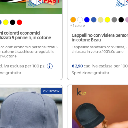
+ 1 colore
ni colorati economici
Cappellino con visiera perso
izzati 5 pannelli, in cotone
in cotone Beau
 colorati economici personalizzati 5
Cappellino sandwich con visiera, 5 
in cotone Lisa, chiusura regolabile
chiusura in velcro, 100% Cotone
00% Cotone
. iva esclusa per 100 pz
€
2,90
cad. iva esclusa per 10
ne gratuita
Spedizione gratuita
Cod: RC083X