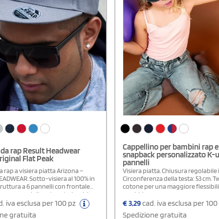
Cappellino per bambini rap e
 da rap Result Headwear
snapback personalizzato K-u
iginal Flat Peak
pannelli
a rap a visiera piatta Arizona –
Visiera piatta. Chiusura regolabile i
ADWEAR. Sotto-visiera al 100% in
Circonferenza della testa: 53 cm. Twi
ruttura a 6 pannelli con frontale
cotone per una maggiore flessibili
 per una migliore tenuta. La visiera
morbidezza.
senta sei linee di cucitura e
. iva esclusa per 100 pz
€
3,29
cad. iva esclusa per 100
n PU che garantisce stabilità e
ne gratuita
Spedizione gratuita
o dotati di occhielli per una