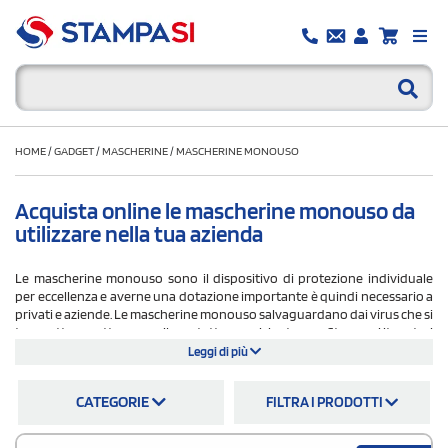
HOME
/
GADGET
/
MASCHERINE
/
MASCHERINE MONOUSO
Acquista online le mascherine monouso da
utilizzare nella tua azienda
Le mascherine monouso sono il dispositivo di protezione individuale
per eccellenza e averne una dotazione importante è quindi necessario a
privati e aziende. Le mascherine monouso salvaguardano dai virus che si
trasmettono attraverso il contatto ravvicinato: su Stampasi.it potrai
trovare anche le mascherine monouso pediatriche per bambini
Leggi di più
compresi tra i 6 e i 13 anni che rendono più sicura la vita di tutto i giorni
dei nostri figli. Le mascherine monouso disponibili su Stampasi.it sono
CATEGORIE
FILTRA I PRODOTTI
efficaci e testate, i loro costi sono concorrenziali e diminuiscono al
crescere dei pezzi ordinati.