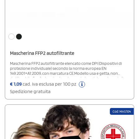
Mascherina FFP2 autofiltrante
Mascherina FFP2 autofiltrante elencato come DPI (Dispositivi di
protezione individuale) secondo la norma europea EN
149:2001+A1:2009, con marcatura CE.Modello usa e getta, non
riutilizzabile.Confezionata singolarmente in polybag e in scatolina
da 10 pezzi con istruzioni in ingleseTendi mascherina inclusa in
€
1,09
cad. iva esclusa per 100 pz
ogni polybagPRODOTTO CON IVA AGEVOLATA AL 5%*Per usufruire
Spedizione gratuita
dell'IVA agevolata, effettuare l'ordine solo di questo articolo.Per
ordini composti da due o più articoli oltre questo prodotto,
effettuare due ordini differenti per usufruire dell'agevolazione
dell'IVA.
Cod: MAS104