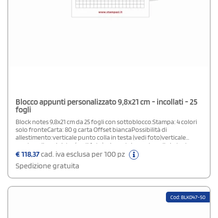
Blocco appunti personalizzato 9,8x21 cm - incollati - 25
fogli
Block notes 9,8x21 cm da 25 fogli con sottoblocco.Stampa: 4 colori
solo fronteCarta: 80 g carta Offset biancaPossibilità di
allestimento:verticale punto colla in testa (vedi foto)verticale
punto colla a sinistra (vedi foto)orizzontale punto colla in testa
(vedi foto)orizzontale punto colla a sinistra (vedi foto)Specificare la
€
118,37
cad. iva esclusa per 100 pz
tipologia di allestimento scelta nel campo note in fase d'ordine.
Spedizione gratuita
Cod: BLK047-50