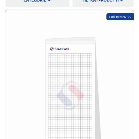
spiralati o incollati o anche block notes con copertina! Dopo aver scelto
la tipologia di block notes ti basterà allegare il logo e dopo poche ore
riceverai la bozza grafica. Stampare block notes personalizzati sarà
Cod: BLK047-25
semplicissimo, ti basteranno pochi click.