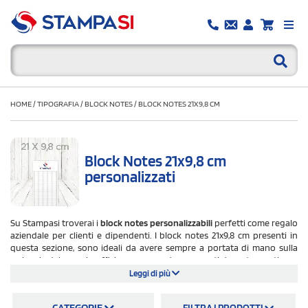
HOME
/
TIPOGRAFIA
/
BLOCK NOTES
/
BLOCK NOTES 21X9,8 CM
Block Notes 21x9,8 cm
personalizzati
Su Stampasi troverai i
block notes personalizzabili
perfetti come regalo
aziendale per clienti e dipendenti. I block notes 21x9,8 cm presenti in
questa sezione, sono ideali da avere sempre a portata di mano sulla
scrivania del proprio ufficio o per prendere appunti durante meeting o
corsi. Sono articoli che possono essere interamente personalizzati con la
Leggi di più
propria grafica. Inoltre ci sono diverse possibilità di configurare
l'articolo: a partire dai fogli fino ad arrivare all'allestimento: block notes
CATEGORIE
FILTRA I PRODOTTI