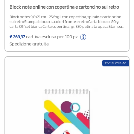
Block note online con copertina e cartoncino sul retro
Block notes 9,8x21 cm - 25 fogli con copertina, spirale e cartoncino
sul retroStampa blocco: 4 colori fronte e retroCarta blocco: 80 g
carta Offset biancaCarta copertina: gr. 350 patinata opacaStampa
copertina: 4 colori fronte e retroPossibilità di
allestimento:verticale con spirale in testa (vedi foto)verticale con
€
269,37
cad. iva esclusa per 100 pz
spirale a sinistra (vedi foto)orizzontale con spirale in testa (vedi
Spedizione gratuita
foto)orizzontale con spirale a sinistra (vedi foto)Specificare la
tipologia di allestimento scelta nel campo note in fase d'ordine.
Cod: BLK019-50