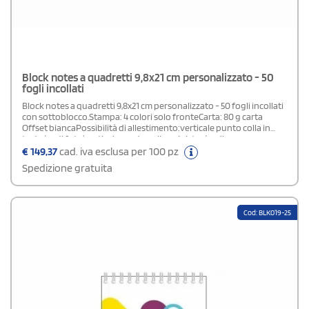
Block notes a quadretti 9,8x21 cm personalizzato - 50
fogli incollati
Block notes a quadretti 9,8x21 cm personalizzato - 50 fogli incollati
con sottoblocco.Stampa: 4 colori solo fronteCarta: 80 g carta
Offset biancaPossibilità di allestimento:verticale punto colla in
testa (vedi foto)verticale punto colla a sinistra (vedi
foto)orizzontale punto colla in testa (vedi foto)orizzontale punto
€
149,37
cad. iva esclusa per 100 pz
colla a sinistra (vedi foto)Specificare la tipologia di allestimento
Spedizione gratuita
scelta nel campo note in fase d'ordine.
Cod: BLK019-25