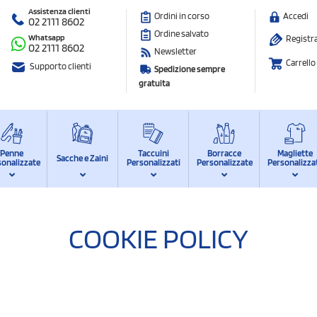
Assistenza clienti
Ordini in corso
Accedi
02 2111 8602
Ordine salvato
Whatsapp
Registra
02 2111 8602
Newsletter
Carrello
Supporto clienti
Spedizione sempre
gratuita
Penne
Taccuini
Borracce
Magliette
Sacche e Zaini
sonalizzate
Personalizzati
Personalizzate
Personalizza
COOKIE POLICY