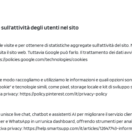
sull'attività degli utenti nel sito
 visite e per ottenere di statistiche aggregate sull'attività del sit
visita il sito web. Tuttavia Google può farlo. Il trattamento dei dati a
s://policies.google.com/technologies/cookies
e modo raccogliamo e utilizziamo le informazioni e quali opzioni son
ie" e tecnologie simili, come pixel, storage locale e kit di sviluppo so
va privacy:
https://policy.pinterest.com/it/privacy-policy
sce live chat, chatbot e assistenti AI per migliorare il servizio cli
ger e WhatsApp in un'unica dashboard, offrendo strumenti per anali
tiva privacy:
https://help.smartsupp.com/it/articles/12647743-inform