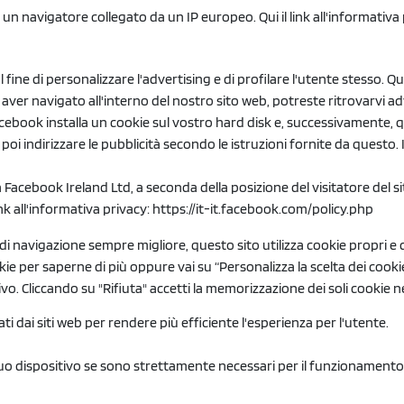
 un navigatore collegato da un IP europeo. Qui il link all'informativa
 fine di personalizzare l'advertising e di profilare l'utente stesso. Q
ver navigato all'interno del nostro sito web, potreste ritrovarvi 
acebook installa un cookie sul vostro hard disk e, successivament
poi indirizzare le pubblicità secondo le istruzioni fornite da questo
 Facebook Ireland Ltd, a seconda della posizione del visitatore del si
nk all'informativa privacy:
https://it-it.facebook.com/policy.php
 di navigazione sempre migliore, questo sito utilizza cookie propri e 
kie per saperne di più oppure vai su “Personalizza la scelta dei cooki
o. Cliccando su "Rifiuta" accetti la memorizzazione dei soli cookie n
ati dai siti web per rendere più efficiente l'esperienza per l'utente.
dispositivo se sono strettamente necessari per il funzionamento di q