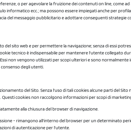
erenze, o per agevolare la fruizione dei contenuti on line, come ad es
dulo informatico ecc.; ma possono essere impiegati anche per profila
icacia del messaggio pubblicitario e adottare conseguenti strategie c
del sito web e per permettere la navigazione; senza di essi potrest
 cookie tecnico è indispensabile per mantenere l'utente collegato du
ia. Essi non vengono utilizzati per scopi ulteriori e sono normalmente 
vo consenso degli utenti.
nzionamento del Sito. Senza l'uso di tali cookies alcune parti del S
o. Questi cookies non raccolgono informazioni per scopi di marketin
diatamente alla chiusura del browser di navigazione.
di sessione - rimangono all'interno del browser per un determinato pe
razioni di autenticazione per l'utente.