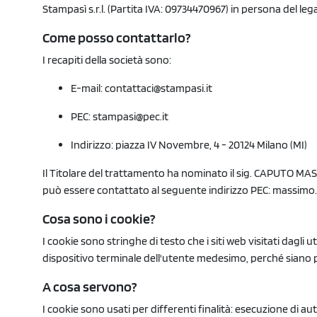
Stampasì s.r.l. (Partita IVA: 09734470967) in persona del lega
Come posso contattarlo?
I recapiti della società sono:
E-mail: contattaci@stampasi.it
PEC: stampasi@pec.it
Indirizzo: piazza IV Novembre, 4 - 20124 Milano (MI)
Il Titolare del trattamento ha nominato il sig. CAPUTO MASS
può essere contattato al seguente indirizzo PEC:
massimo.
Cosa sono i cookie?
I cookie sono stringhe di testo che i siti web visitati dagli u
dispositivo terminale dell'utente medesimo, perché siano poi r
A cosa servono?
I cookie sono usati per differenti finalità: esecuzione di 