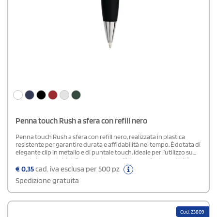
Penna touch Rush a sfera con refill nero
Penna touch Rush a sfera con refill nero, realizzata in plastica
resistente per garantire durata e affidabilità nel tempo. È dotata di
elegante clip in metallo e di puntale touch, ideale per l’utilizzo su
smartphone e tablet. Progettata per offrire comfort e praticità,
assicura una scrittura fluida ed è perfetta per l’uso quotidiano in
€
0,35
cad. iva esclusa per 500 pz
ufficio, a scuola o in mobilità.
Spedizione gratuita
Cod: 23809