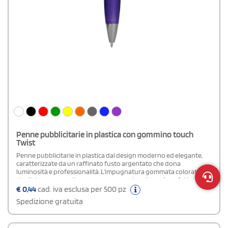
Penne pubblicitarie in plastica con gommino touch
Twist
Penne pubblicitarie in plastica dal design moderno ed elegante,
caratterizzate da un raffinato fusto argentato che dona
luminosità e professionalità. L’impugnatura gommata colorata,
studiata per garantire una presa comoda e sicura, è perfettamente
coordinata con il gommino touch. Il puntatore per schermi touch
€
0,44
cad. iva esclusa per 500 pz
consente un utilizzo pratico su smartphone e tablet, rendendole
Spedizione gratuita
perfette per la vita quotidiana, in ufficio o in mobilità.