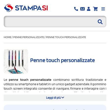
HOME
/
PENNE PERSONALIZZATE
/
PENNE TOUCH PERSONALIZZATE
Penne touch personalizzate
Le
penne touch personalizzate
combinano scrittura tradizionale e
utilizzo su smartphone e tablet in un unico gadget aziendale. Il gommino
touch screen integrato consente di navigare, firmare e interagire con i
dispositivi mobili senza lasciare impronte o graffi sullo schermo. Una
penna con gommino touch screen personalizzata
è uno strumento
Leggi di più
usato ogni giorno, in ufficio e in mobilità:
ogni utilizzo porta il logo
aziendale in tutti i contesti lavorativi quotidiani.