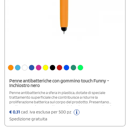
Penne antibatteriche con gommino touch Funny -
Inchiostro nero
Penne antibatteriche a sfera in plastica, dotate di speciale
trattamento superficiale che contribuisce a ridurre la
proliferazione batterica sul corpo del prodotto. Presentano
pratico meccanismo a scatto e puntatore in gomma per touch
screen, ideale per l’utilizzo su smartphone e tablet senza contatto
€
0,31
cad. iva esclusa per 500 pz
diretto. Il corpo in plastica colorata dona un aspetto moderno e
Spedizione gratuita
personalizzabile, mentre l’inchiostro nero assicura una scrittura
fluida, precisa e professionale, perfetta per ambienti condivisi e
contesti aziendali.