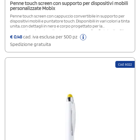
Penne touch screen con supporto per dispositivi mobili
personalizzate Mobix
Penne touch screen con cappuccio convertibile in supporto per
dispositivi mobili e puntatore touch. Disponibili in vari colori a tinta
unita, con dettagli in nero e corpo progettato per la
personalizzazione tramite stampa tampografica. Dotate di refill
blu.
€
0,48
cad. iva esclusa per 500 pz
Spedizione gratuita
Cod: 6022