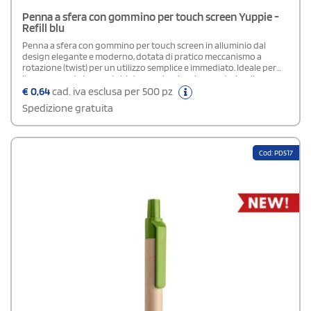
Penna a sfera con gommino per touch screen Yuppie -
Refill blu
Penna a sfera con gommino per touch screen in alluminio dal
design elegante e moderno, dotata di pratico meccanismo a
rotazione (twist) per un utilizzo semplice e immediato. Ideale per
l’uso su smartphone e tablet senza lasciare impronte. La clip con
cromatura lucida aggiunge un tocco raffinato e professionale.
€
0,64
cad. iva esclusa per 500 pz
Fornita con refill a inchiostro blu, è perfetta come gadget
Spedizione gratuita
aziendale di qualità e stile.Area di stampa: 4,0x0,5 cm
Cod: PD517