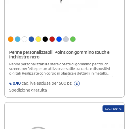
Penne personalizzabili Point con gommino touch e
inchiostro nero
Penne personalizzabili a sfera dotate di gommino per touch
screen, perfette per un utilizzo versatile tra carta e dispositivi
digitali. Realizzate con corpo in plastica e dettagli in metallo
cromato, uniscono leggerezza ed eleganza. Ideali come gadget
promozionali moderni e funzionali. Quantità minima ordinabile:
€
0,40
cad. iva esclusa per 500 pz
100 pezzi.
Spedizione gratuita
Cod: PEN473