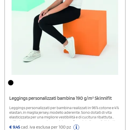
Leggings personalizzati bambina 190 g/m² Skinnifit
Leggings personalizzati per bambina realizzati in 96% cotone e 4%
elastan, in maglia jersey, modello aderente. Sono dotati di vita
elasticizzata per una migliore vestibilità e di cucitura ribattuta
sull’orlo per una maggiore resistenza. Completa il capo l’etichetta
SF (Skinnifit) staccabile.
€
9,45
cad. iva esclusa per 100 pz