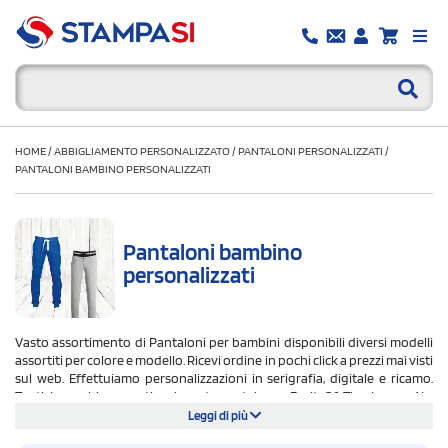
HOME
/
ABBIGLIAMENTO PERSONALIZZATO
/
PANTALONI PERSONALIZZATI
/
PANTALONI BAMBINO PERSONALIZZATI
Pantaloni bambino
personalizzati
Vasto assortimento di Pantaloni per bambini disponibili diversi modelli
assortiti per colore e modello. Ricevi ordine in pochi click a prezzi mai visti
sul web. Effettuiamo personalizzazioni in serigrafia, digitale e ricamo.
Tanti i marchi presenti nel nostro catalogo: Fruit Of The Loom, Ale,
Payper, Sol's e tanti altri. Spedizione gratuita in tutta Italia.
Leggi di più
Pantaloni bambino