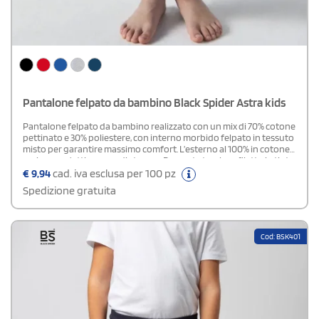
Pantalone felpato da bambino Black Spider Astra kids
Pantalone felpato da bambino realizzato con un mix di 70% cotone
pettinato e 30% poliestere, con interno morbido felpato in tessuto
misto per garantire massimo comfort. L’esterno al 100% in cotone
assicura un’ottima resa di stampa. Presenta tasche a filetto in tinta,
tasca posteriore con toppa e cordoncino regolabile con estremità
€
9,94
cad. iva esclusa per 100 pz
in plastica. Dotato di etichetta strappabile, è perfetto per attività
Spedizione gratuita
quotidiane, sport e momenti di gioco.Disponibile modello Adulto
Unisex
Cod: BSK401