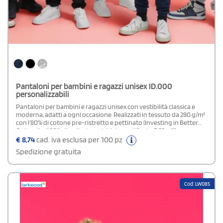
Pantaloni per bambini e ragazzi unisex ID.000
personalizzabili
Pantaloni per bambini e ragazzi unisex con vestibilità classica e
moderna, adatti a ogni occasione. Realizzati in tessuto da 280 g/m²
con l’80% di cotone pre-ristretto e pettinato (Investing in Better
Cotton*) e il 20% di poliestere riciclato certificato RCS, offrono una
mano morbida e un’ottima resa di stampa. Dotati di vita
€
8,74
cad. iva esclusa per 100 pz
elasticizzata con coulisse conforme alle normative, tasche laterali e
Spedizione gratuita
fondo gamba elasticizzato per garantire comfort e
praticità.Disponibile Modello Adulto
Cod: LW085