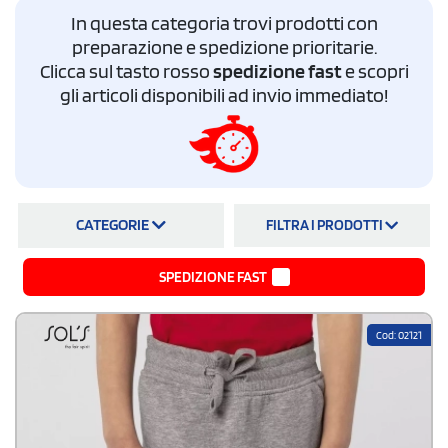
In questa categoria trovi prodotti con
Spedizione e bozza grafica sempre gratuita. Calcola il tuo preventivo ed
preparazione e spedizione prioritarie.
ordina online
Clicca sul tasto rosso
spedizione fast
e scopri
gli articoli disponibili ad invio immediato!
CATEGORIE
FILTRA I PRODOTTI
SPEDIZIONE FAST
Cod: 02121