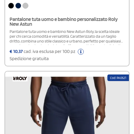
Pantalone tuta uomo e bambino personalizzato Roly
New Astun
Pantalone tuta uomo e bambino New Astun Roly, la scelta ideale
per chi cerca comodità e versatilità. Caratterizzato da un taglio
dritto, combina uno stile classico e urbano, perfetto per qualsiasi
occasione. Le due tasche laterali offrono praticità, mentre l’elastico
in vita con laccio regolabile garantisce una vestibilità perfetta.
€
10,37
cad. iva esclusa per 100 pz
Leggero e confortevole, è ideale per l’uso quotidiano, dallo sport al
Spedizione gratuita
tempo libero. Etichetta rimovibile.
Cod: PA0521