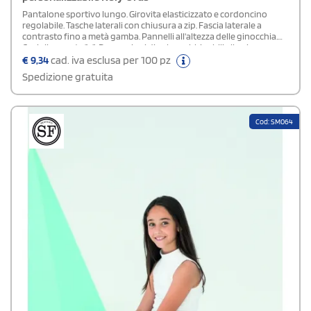
Pantalone sportivo lungo. Girovita elasticizzato e cordoncino
regolabile. Tasche laterali con chiusura a zip. Fascia laterale a
contrasto fino a metà gamba. Pannelli all'altezza delle ginocchia.
Caviglie a coste 1x1. Due opzioni di colore abbinabili alla giacca
GLADIUS.
€
9,34
cad. iva esclusa per 100 pz
Spedizione gratuita
Cod: SM064