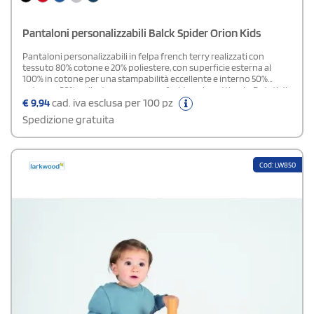
Pantaloni personalizzabili Balck Spider Orion Kids
Pantaloni personalizzabili in felpa french terry realizzati con
tessuto 80% cotone e 20% poliestere, con superficie esterna al
100% in cotone per una stampabilità eccellente e interno 50%
cotone e 50% poliestere per un comfort termico ottimale. Dotati di
tasche laterali, fondo gamba in costina elasticizzata, cordini tondi
€
9,94
cad. iva esclusa per 100 pz
tono su tono con punta in metallo e occhielli metallici. Il
Spedizione gratuita
trattamento peach finish conferisce una morbidezza superiore.
Etichetta strappabile.Disponibile modello Uomo e Donna
Cod: LW850