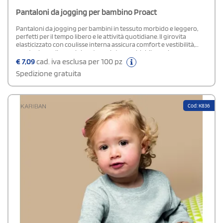
Pantaloni da jogging per bambino Proact
Pantaloni da jogging per bambini in tessuto morbido e leggero,
perfetti per il tempo libero e le attività quotidiane. Il girovita
elasticizzato con coulisse interna assicura comfort e vestibilità,
mentre la coulisse grigia esterna intercambiabile aggiunge
praticità (coulisse colorate disponibili separatamente, codice
€
7,09
cad. iva esclusa per 100 pz
PA068). Dotati di due tasche laterali e una tasca posteriore, offrono
Spedizione gratuita
spazio utile per piccoli oggetti. Il fondo gamba elasticizzato
completa il look sportivo e pratico, ideale per un utilizzo dinamico e
confortevole.
Cod: K836