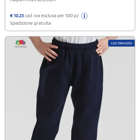
€
10,23
cad. iva esclusa per 100 pz
Spedizione gratuita
Cod: FR640250