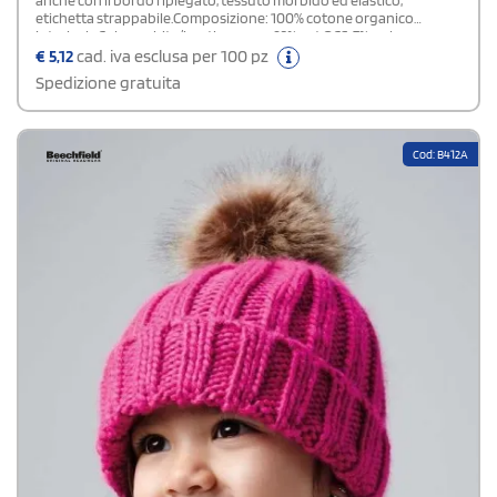
etichetta strappabile.Composizione: 100% cotone organico
interlock. Colore white/heather grey: 93% cot.OCS, 7% pol.
€
5,12
cad. iva esclusa per 100 pz
Spedizione gratuita
Cod: B412A