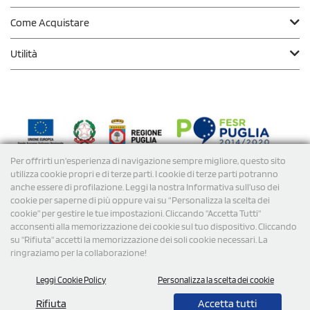
Come Acquistare
Utilità
Per offrirti un'esperienza di navigazione sempre migliore, questo sito
Modalità di
Pagamento
utilizza cookie propri e di terze parti. I cookie di terze parti potranno
anche essere di profilazione. Leggi la nostra Informativa sull’uso dei
cookie per saperne di più oppure vai su “Personalizza la scelta dei
Spedizioni
cookie” per gestire le tue impostazioni. Cliccando "Accetta Tutti"
acconsenti alla memorizzazione dei cookie sul tuo dispositivo. Cliccando
su "Rifiuta" accetti la memorizzazione dei soli cookie necessari. La
ringraziamo per la collaborazione!
Leggi Cookie Policy
Personalizza la scelta dei cookie
Rifiuta
Accetta tutti
© 2026 StampaSi s.r.l. TUTTI I DIRITTI SONO RISERVATI -