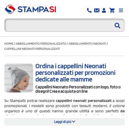
HOME
/
ABBIGLIAMENTO PERSONALIZZATO
/
ABBIGLIAMENTO NEONATI
/
CAPPELLINI NEONATI PERSONALIZZATI
Ordina i cappellini Neonati
personalizzati per promozioni
dedicate alle mamme
Cappellini Neonato Personalizzati con logo, foto o
disegni! Crea e acquista on line
Su StampaSì potrai realizzare
cappellini neonati personalizzati
a scopi
promozionali. I modelli sono prodotti con tessuti moderni,
il cotone
organico è uno di questi
, hanno grande utilità e sono perfetti
da
sfruttare come gadget per negozi e aziende
. Scegli il cappellino più
adatto alle tue necessità. Facciamo un esempio. Per chi cerca una
Leggi di più
versione "a puffo" c'è il
cappellino neonato personalizzato reversibile
in