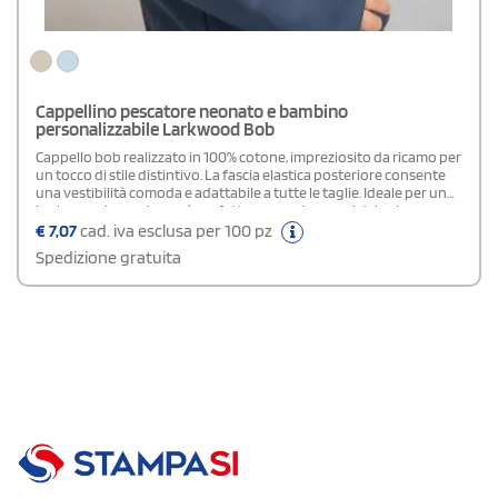
Cappellino pescatore neonato e bambino
personalizzabile Larkwood Bob
Cappello bob realizzato in 100% cotone, impreziosito da ricamo per
un tocco di stile distintivo. La fascia elastica posteriore consente
una vestibilità comoda e adattabile a tutte le taglie. Ideale per un
look casual e moderno, è perfetto per proteggersi dal sole
mantenendo comfort e praticità durante tutta la giornata
€
7,07
cad. iva esclusa per 100 pz
Spedizione gratuita