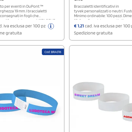
tto per eventi in DuPont ™
Braccialetti identificativi in
rghezza 19 mm. I braccialetti
tyvek personalizzati o neutri. Fuste
consegnati in fogli che
Minimo ordinabile: 100 pezzi. Dime
o 10 pezzi ciascuno. NOTA BENE:
25x2 cm. Prezzi decrescenti all'au
ordine indicare il numero di fogli e
delle quantità ordinate.
. iva esclusa per 100 pz
€
1,21
cad. iva esclusa per 100
ero di braccialetti che occorrono.
ne gratuita
Spedizione gratuita
000 braccialetti indicare di fianco al
rrispondente il numero 100)
Cod: BRA016