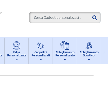
ti
Felpe
Cappellini
Abbigliamento
Abbigliamento
Ab
te
Personalizzate
Personalizzati
Personalizzato
Sportivo
d