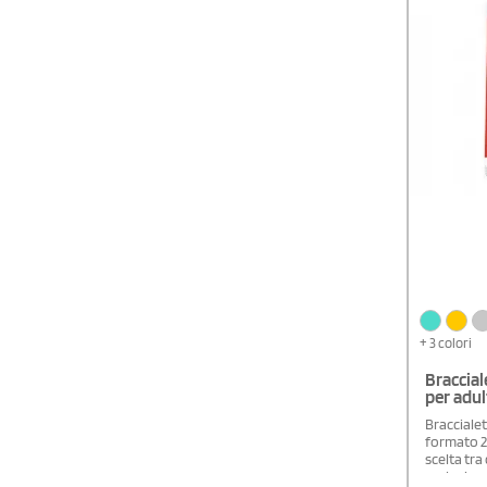
resistente
chiusura 
vengano sl
persone.
+ 3 colori
Braccial
per adul
Braccialet
formato 25
scelta tra
esclusivam