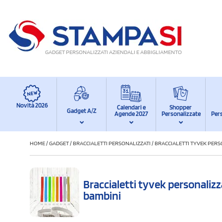
GADGET PERSONALIZZATI AZIENDALI E ABBIGLIAMENTO
Novità 2026
Calendari e
Shopper
Gadget A/Z
Agende 2027
Personalizzate
Per
HOME
/
GADGET
/
BRACCIALETTI PERSONALIZZATI
/
BRACCIALETTI TYVEK PERS
Braccialetti tyvek personalizza
bambini