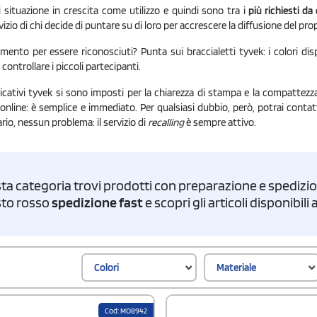
situazione in crescita come utilizzo e quindi sono tra i
più richiesti da
izio di chi decide di puntare su di loro per accrescere la diffusione del pro
umento per essere riconosciuti? Punta sui braccialetti tyvek: i colori dispo
ontrollare i piccoli partecipanti.
entificativi tyvek si sono imposti per la chiarezza di stampa e la compattez
 online: è semplice e immediato. Per qualsiasi dubbio, però, potrai conta
ario, nessun problema: il servizio di
recalling
è sempre attivo.
ta categoria trovi prodotti con preparazione e spedizion
asto rosso
spedizione fast
e scopri gli articoli disponibil
Colori
Materiale
Cod: MO8942