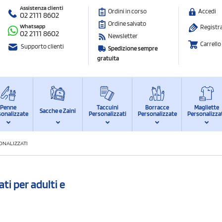
Assistenza clienti
Ordini in corso
Accedi
02 2111 8602
Ordine salvato
Whatsapp
Registra
02 2111 8602
Newsletter
Carrello
Supporto clienti
Spedizione sempre
gratuita
Penne
Taccuini
Borracce
Magliette
Sacche e Zaini
sonalizzate
Personalizzati
Personalizzate
Personalizza
ONALIZZATI
ti per adulti e