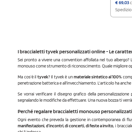
bracciale
€
69,03
c
rosso, blu
Spedizio
arancione
sabbia, la
necessario
quello del
momento d
dotato di
prestampa
strappo, I
riferisco
I braccialetti tyvek personalizzati online - Le caratte
braccialett
ciascuno.
Sei pronto a vivere una convention affollata nel tuo albergo? L'
numerazi
monouso come strumento di riconoscimento. Quale migliore opzion
completame
Tyvek® ha
Ma cos'è il
tyvek
? Il tyvek è un
materiale sintetico al 100%
comp
resistenti
chiusi non
penetrazione batterica e all’invecchiamento. L'articolo ha anche i
Se vorrai verificare il disegno grafico della personalizzazione 
segnalando le modifiche da effettuare. Una nuova bozza ti verrà 
Perché regalare braccialetti monouso personalizzat
Ogni evento che preveda la gestione in contemporanea di flussi
manifestazioni, d’incontri, di concerti, di feste a invito,
i braccia