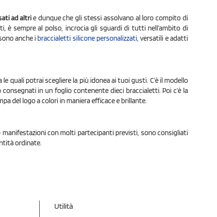
ti ad altri
e dunque che gli stessi assolvano al loro compito di
tti, è sempre al polso, incrocia gli sguardi di tutti nell’ambito di
 sono anche i
braccialetti silicone personalizzati
, versatili e adatti
le quali potrai scegliere la più idonea ai tuoi gusti. C’è il modello
consegnati in un foglio contenente dieci braccialetti. Poi c’è la
pa del logo a colori in maniera efficace e brillante.
 manifestazioni con molti partecipanti previsti, sono consigliati
ntità ordinate.
Utilità