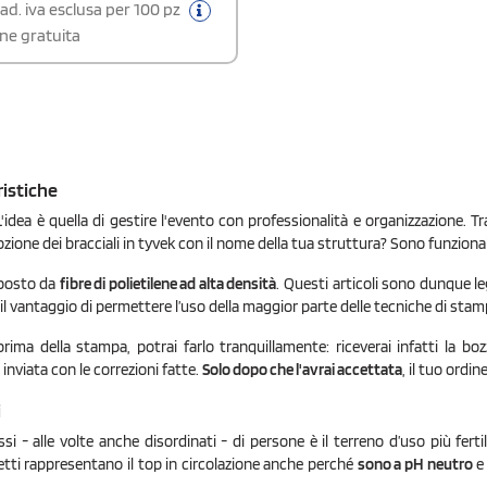
tto può essere selezionato tra
ad. iva esclusa per 100 pz
, bianco, verde neon, giallo neon,
ne gratuita
 neon, pink neon, argento, oro,
vanda, blu chiaro e acqua. È
 indicare sia il colore di stampa sia
 braccialetto nelle note d’ordine al
el checkout. Ogni bracciale è
 chiusura adesiva, numerazione
ta e perforazione per un facile
 quantitativi ordinabili si
no al numero complessivo di
ristiche
i, forniti in fogli da 10 pezzi
A causa del processo produttivo la
idea è quella di gestire l'evento con professionalità e organizzazione. Tr
one potrebbe non essere
e dei bracciali in tyvek con il nome della tua struttura? Sono funzionali 
nte progressiva. I braccialetti in
nno l’aspetto della carta ma sono
osto da
fibre di polietilene ad alta densità
. Questi articoli sono dunque leg
 all’acqua e allo strappo; una volta
 possono essere riaperti.
l vantaggio di permettere l’uso della maggior parte delle tecniche di stampa
prima della stampa, potrai farlo tranquillamente: riceverai infatti la bozza
inviata con le correzioni fatte.
Solo dopo che l'avrai accettata
, il tuo ordi
i
 - alle volte anche disordinati - di persone è il terreno d’uso più fer
letti rappresentano il top in circolazione anche perché
sono a pH neutro
e 