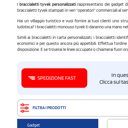
I
braccialetti tyvek personalizzati
rappresentano dei gadget di 
braccialetti tyvek stampati in veri “operatori” commerciali al serv
Hai un villaggio turistico e vuoi fornire ai tuoi clienti uno str
ludoteca? I braccialetti monouso tyvek ti daranno una mano nel c
Simili ai braccialetti in carta personalizzati, i braccialetti id
economici e per questo ancora più appetibili. Effettua l'ordine
disposizione. E se troverai le linee occupate o chiamerai fuori or
In ques
Clicca sul t
FILTRA I PRODOTTI
Gadget