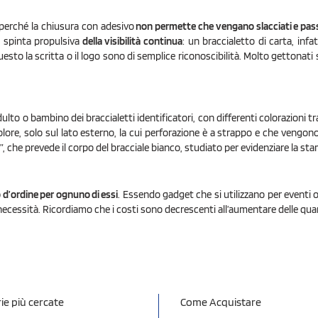
 perché la chiusura con adesivo
non permette che vengano slacciati e passa
 spinta propulsiva
della visibilità continua
: un braccialetto di carta, infa
to la scritta o il logo sono di semplice riconoscibilità. Molto gettonati
lto o bambino dei braccialetti identificatori, con differenti colorazioni tra 
olore, solo sul lato esterno, la cui perforazione è a strappo e che vengono 
, che prevede il corpo del bracciale bianco, studiato per evidenziare la stam
 d’ordine per ognuno di essi
. Essendo gadget che si utilizzano per eventi o
necessità. Ricordiamo che i costi sono decrescenti all’aumentare delle qua
ie più cercate
Come Acquistare