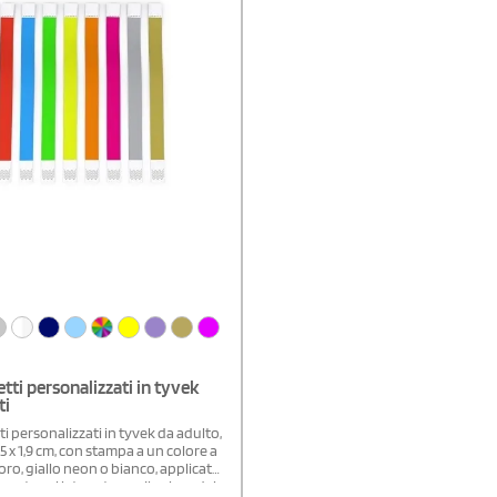
 all'acqua e allo strappo. La loro
con adesivo non permette che
acciati e quindi passati ad altre
etti personalizzati in tyvek
ti
ti personalizzati in tyvek da adulto,
 x 1,9 cm, con stampa a un colore a
 oro, giallo neon o bianco, applicata
ente sul lato esterno. Il colore del