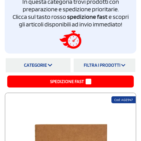
In questa categoria trovi prodotti con
in carta di pietra
per un ventaglio di scelte ampio, capace di soddisfare le
esigenze pubblicitarie di tutte le aziende.
preparazione e spedizione prioritarie.
Clicca sul tasto rosso
spedizione fast
e scopri
gli articoli disponibili ad invio immediato!
CATEGORIE
FILTRA I PRODOTTI
SPEDIZIONE FAST
Cod: AGE947