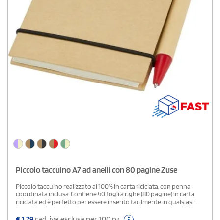
Piccolo taccuino A7 ad anelli con 80 pagine Zuse
Piccolo taccuino realizzato al 100% in carta riciclata, con penna
coordinata inclusa. Contiene 40 fogli a righe (80 pagine) in carta
riciclata ed è perfetto per essere inserito facilmente in qualsiasi
borsa. Facile da utilizzare e pensato come soluzione sostenibile,
offre, inoltre, diverse opzioni di stampa per personalizzare con il
€
1,79
cad. iva esclusa per 100 pz