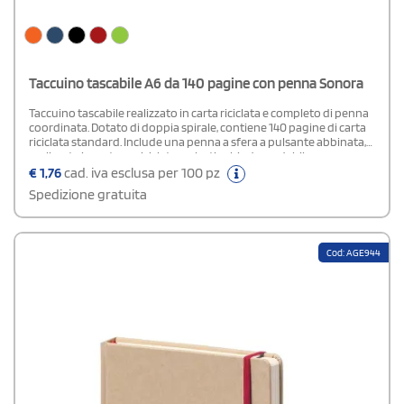
Taccuino tascabile A6 da 140 pagine con penna Sonora
Taccuino tascabile realizzato in carta riciclata e completo di penna
coordinata. Dotato di doppia spirale, contiene 140 pagine di carta
riciclata standard. Include una penna a sfera a pulsante abbinata,
realizzata in cartone riciclato e plastica biodegradabile, con
inchiostro blu. Dispone inoltre di cinturino elastico di chiusura e
€
1,76
cad. iva esclusa per 100 pz
pratico portapenne integrato.
Spedizione gratuita
Cod: AGE944