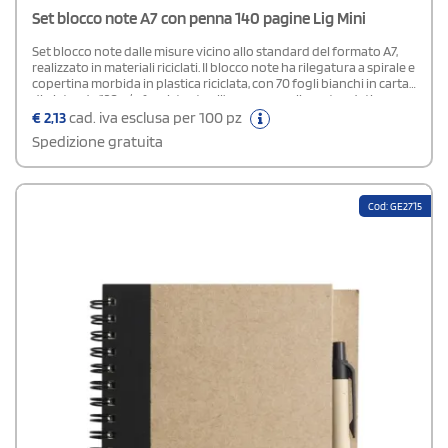
Set blocco note A7 con penna 140 pagine Lig Mini
Set blocco note dalle misure vicino allo standard del formato A7,
realizzato in materiali riciclati. Il blocco note ha rilegatura a spirale e
copertina morbida in plastica riciclata, con 70 fogli bianchi in carta
di pietra da 120 g/m² resistente all’acqua, angoli arrotondati e
passante integrato per la penna. Include una penna a sfera in ABS
€
2,13
cad. iva esclusa per 100 pz
riciclato con inchiostro blu e autonomia di scrittura fino a 250
Spedizione gratuita
metri, completato da anello metallico coordinato per aggancio a
zaino, borsa o portachiavi.
Cod: GE2715