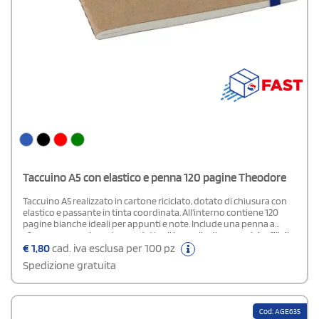
Taccuino A5 con elastico e penna 120 pagine Theodore
Taccuino A5 realizzato in cartone riciclato, dotato di chiusura con
elastico e passante in tinta coordinata. All’interno contiene 120
pagine bianche ideali per appunti e note. Include una penna a
sfera con corpo in cartone e dettagli in paglia di grano, dal refill di
colore blu.
€
1,80
cad. iva esclusa per 100 pz
Spedizione gratuita
Cod: AGE635