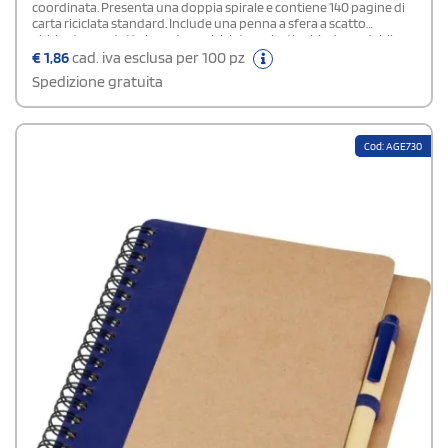
coordinata. Presenta una doppia spirale e contiene 140 pagine di
carta riciclata standard. Include una penna a sfera a scatto
abbinata, prodotta in cartone riciclato e plastica biodegradabile,
con inchiostro blu. Completa il set un pratico portapenne elastico
€
1,86
cad. iva esclusa per 100 pz
coordinato.
Spedizione gratuita
Cod: AGE730