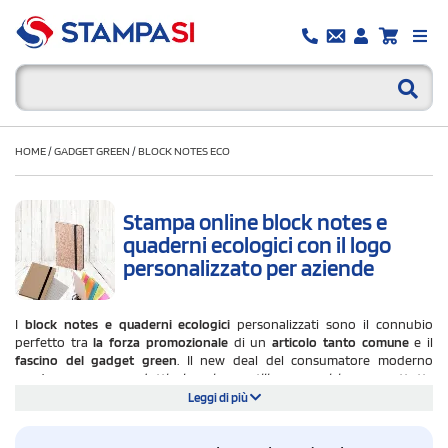
HOME
/
GADGET GREEN
/
BLOCK NOTES ECO
Stampa online block notes e
quaderni ecologici con il logo
personalizzato per aziende
I
block notes e quaderni ecologici
personalizzati sono il connubio
perfetto tra
la forza promozionale
di un
articolo tanto comune
e il
fascino del gadget green
. Il new deal del consumatore moderno
conduce verso
prodotti che siano utili, economici e soprattutto
rispettosi dell'ambiente
: da questo punto di vista, i block notes e
Leggi di più
quaderni eco sono il top. Su Stampasi.it si possono trovare block notes e
quaderni personalizzati
in carta e cartone riciclati, in sughero e bambù e