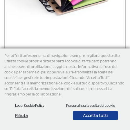
Per offrirti un'esperienza di navigazione sempre migliore, questo sito
utilizza cookie propri e di terze parti. I cookie di terze parti potranno
anche essere di profilazione. Leggi la nostra Informativa sull’uso dei
cookie per saperne di più oppure vai su “Personalizza la scelta dei
Block notes con copertina personalizzato Eco con Post
cookie” per gestire le tue impostazioni. Cliccando "Accetta Tutti"
It Laska
acconsenti alla memorizzazione dei cookie sul tuo dispositivo. Cliccando
su "Rifiuta" accetti la memorizzazione dei soli cookie necessari. La
Block notes con copertina personalizzato con 75 post it grandi e
125 mini con cover soft-touch in resistente cartone riciclato rigido.
ringraziamo per la collaborazione!
Leggi Cookie Policy
Personalizza la scelta dei cookie
€
2,23
cad. iva esclusa per 100 pz
Spedizione gratuita
Rifiuta
Accetta tutti