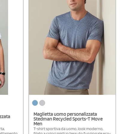
standard 100 - PETA - Approved Vegan
Maglietta uomo personalizzata
zzata
Stedman Recycled Sports-T Move
Men
ta,
T-shirt sportiva da uomo, look moderno,
rattamento
filato a colori misti in tessuto funzionale eco-