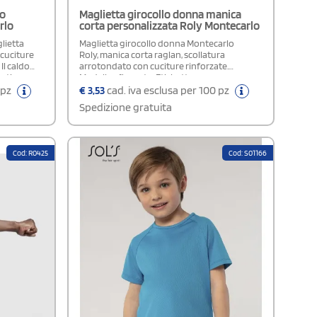
no
Maglietta girocollo donna manica
rlo
corta personalizzata Roly Montecarlo
lietta
Maglietta girocollo donna Montecarlo
 cuciture
Roly, manica corta raglan, scollatura
 Il caldo
arrotondato con cuciture rinforzate.
ortiva
Modello sfiancato. Etichetta
 dar il
rimovibileDisponibile modello Uomo e
 pz
€
3,53
cad. iva esclusa per 100 pz
fornendoti
Bambino
Spedizione gratuita
on totale
bile
Cod: R0425
Cod: S01166