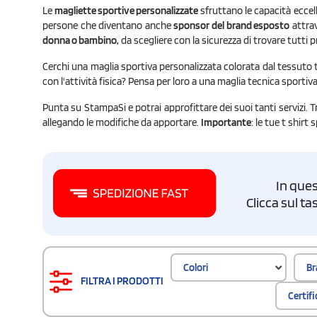
Le
magliette sportive personalizzate
sfruttano le capacità eccel
persone che diventano anche
sponsor del brand esposto
attrav
donna o bambino,
da scegliere con la sicurezza di trovare tutti p
Cerchi una maglia sportiva personalizzata colorata dal tessuto t
con l'attività fisica? Pensa per loro a una maglia tecnica sportiv
Punta su StampaSi e potrai approfittare dei suoi tanti servizi. Tr
allegando le modifiche da apportare.
Importante
: le tue t shir
In ques
Clicca sul t
Colori
Br
FILTRA I PRODOTTI
Certif