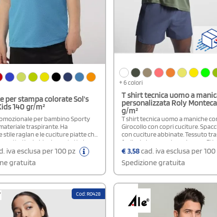
+ 6 colori
T shirt tecnica uomo a manic
e per stampa colorate Sol's
personalizzata Roly Montecar
ids 140 gr/m²
g/m²
romozionale per bambino Sporty
T shirt tecnica uomo a maniche cor
 materiale traspirante. Ha
Girocollo con copri cuciture. Spacch
 stile raglan e le cuciture piatte che
con cuciture abbinate. Tessuto tr
est'articolo ideale per tutte le
facile da lavare e da asciugare. Eti
erazioni sportive. Queste magliette
rimovibile. Tessuto tecnico. Fattor
. iva esclusa per 100 pz
€
3,58
cad. iva esclusa per 100
zabili sono disponibili in un'ampia
protezione dai raggi
ne gratuita
Spedizione gratuita
aglie e colori, tra cui delle tonalità
ultravioletti.Composizione: 100% 
onibile modello Uomo e Donna
Piquè.Certificazioni: OEKO-TEX® 
100.
Cod: R0428