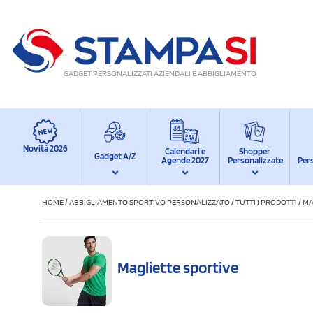
GADGET PERSONALIZZATI AZIENDALI E ABBIGLIAMENTO
Novità 2026
Calendari e
Shopper
Gadget A/Z
Agende 2027
Personalizzate
Per
HOME
/
ABBIGLIAMENTO SPORTIVO PERSONALIZZATO
/
TUTTI I PRODOTTI
/
MA
Magliette sportive