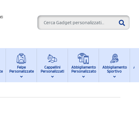
ti
Felpe
Cappellini
Abbigliamento
Abbigliamento
Ab
te
Personalizzate
Personalizzati
Personalizzato
Sportivo
d