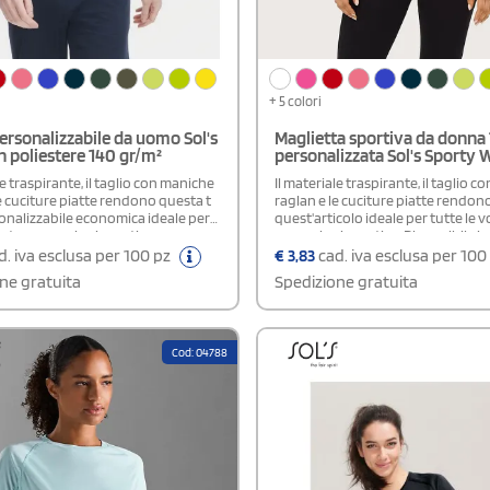
+ 5 colori
personalizzabile da uomo Sol's
Maglietta sportiva da donna
n poliestere 140 gr/m²
personalizzata Sol's Sport
le traspirante, il taglio con maniche
Il materiale traspirante, il taglio 
e cuciture piatte rendono questa t
raglan e le cuciture piatte rendon
sonalizzabile economica ideale per
quest'articolo ideale per tutte le v
ostre operazioni sportive.
operazioni sportive. Disponibile i
le in un'ampia gamma di taglie e
gamma di taglie e colori, tra cui del
. iva esclusa per 100 pz
€
3,83
cad. iva esclusa per 100
 cui delle tonalità fluo. Girocollo
fluo. Girocollo ribassato Stile sport
ne gratuita
Spedizione gratuita
Stile sportivo. Maniche a raglan.
Maniche a raglan. Fondo schiena p
iena più lungo e
arrotondato.Disponibile modello
to. Disponibile modello Donna e
Bambino
Cod: 04788