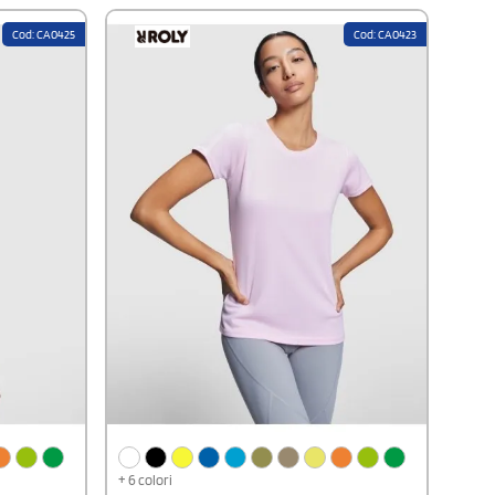
Cod: CA0425
Cod: CA0423
+ 6 colori