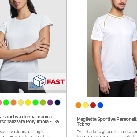
ta sportiva donna manica
Maglietta Sportiva Personali
rsonalizzata Roly Imola - 135
Tekno
 sportiva donna dal taglio
T-shirt adulto girocollo manica cor
a maniche corte, realizzata in
tessuto mesh extra traspirante, t