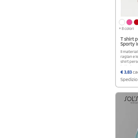
+ 8 colori
T shirt 
Sporty i
Il materia
raglan e l
shirt per
tutte le v
Disponibi
€
3,83
cad
colori, tra
Spedizio
ribassato 
Fondo sch
arrotonda
Bambino