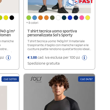
+ 8 colori
 140 g/m²
T shirt tecnica uomo sportiva
y Women
personalizzata Sol's Sporty
con maniche
T shirt tecnica uomo 140g/m². Il materiale
o
traspirante, il taglio con maniche raglan e le
ostre
cuciture piatte rendono quest'articolo ideale
n un'ampia
per tutte le vostre operazioni sportive.
le tonalità
Disponibile in un'ampia gamma di taglie e
 pz
€
3,88
cad. iva esclusa per 100 pz
ivo.
colori, tra cui delle tonalità fluo. Girocollo
Spedizione gratuita
iù lungo e
ribassato, Maniche a raglan, Retro del capo
 Uomo e
più lungo e
arrotondato.Composizione: 100% poliestere
traspirante in maglia di
Cod: S01159
Cod: 04787
poliestereCertificazione: OEKO-TEX®
standard 100 - PETA - Approved Vegan