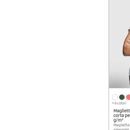
+ 6 colori
Magliet
corta pe
g/m²
Maglietta
aderente, 