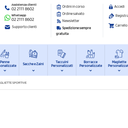
Assistenza clienti
Ordini in corso
Accedi
02 2111 8602
Ordine salvato
Whatsapp
Registra
02 2111 8602
Newsletter
Carrello
Supporto clienti
Spedizione sempre
gratuita
Penne
Taccuini
Borracce
Magliette
Sacche e Zaini
sonalizzate
Personalizzati
Personalizzate
Personalizza
GLIETTE SPORTIVE