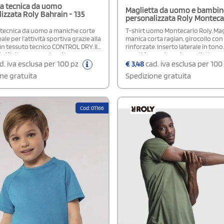
ta tecnica da uomo
Maglietta da uomo e bambi
izzata Roly Bahrain - 135
personalizzata Roly Monteca
 tecnica da uomo a maniche corte
T-shirt uomo Montecarlo Roly. Mag
ale per l’attività sportiva grazie alla
manica corta raglan, girocollo con
in tessuto tecnico CONTROL DRY. Il
rinforzate. Inserto laterale in tono.
è rifinito con copri cuciture
non ti fermerà con la maglietta sp
mentre inserti posizionati sulla
Montecarlo, un disegn pensato per
d. iva esclusa per 100 pz
€
3,48
cad. iva esclusa per 100
riore delle maniche e profili tono
meglio di te nei tuoi allenamenti, 
ne gratuita
Spedizione gratuita
u giromanica e inserto manica
il massimo comfort per muoverti c
o il design funzionale. Dotata di
libetà. Etichetta rimovibile.Disponi
rimovibile. Il modello è alto 180 cm
modello Donna
a una taglia M.Composizione:
Cod: 01166
costa incrociata 100%
e.Certificazione: OEKO-TEX®
100.