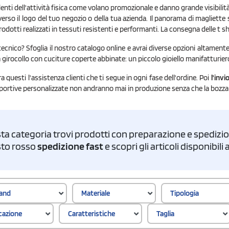
lenti dell'attività fisica come volano promozionale e danno grande visibili
erso il logo del tuo negozio o della tua azienda. Il panorama di magliett
rodotti realizzati in tessuti resistenti e performanti. La consegna delle t s
ecnico? Sfoglia il nostro catalogo online e avrai diverse opzioni altamente 
a girocollo con cuciture coperte abbinate: un piccolo gioiello manifatturiero
a questi l'assistenza clienti che ti segue in ogni fase dell'ordine. Poi
l'invi
t sportive personalizzate non andranno mai in produzione senza che la bozza
ta categoria trovi prodotti con preparazione e spedizion
asto rosso
spedizione fast
e scopri gli articoli disponibil
and
Materiale
Tipologia
icazione
Caratteristiche
Taglia