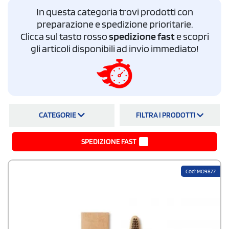
farmacie, centri estetici e aziende. Il catalogo include spazzolini da
In questa categoria trovi prodotti con
viaggio con custodia protettiva, spazzolini in bambù biodegradabile con
preparazione e spedizione prioritarie.
scatola kraft, spazzolini in PLA compostabile, spazzolini in fibra di grano,
Clicca sul tasto rosso
spedizione fast
e scopri
set spazzolino e clessidra per bambini e spazzole da viaggio con
levapelucchi. I prezzi partono da 1,35 euro per 100 pezzi. Questi sono solo
gli articoli disponibili ad invio immediato!
alcuni dei modelli disponibili: il catalogo completo include ulteriori
varianti di materiale, colore e confezione.
Bozza grafica gratuita
, produzione dopo la tua approvazione,
spedizione inclusa su tutto il territorio italiano.
CATEGORIE
FILTRA I PRODOTTI
SPEDIZIONE FAST
Cod: MO9877