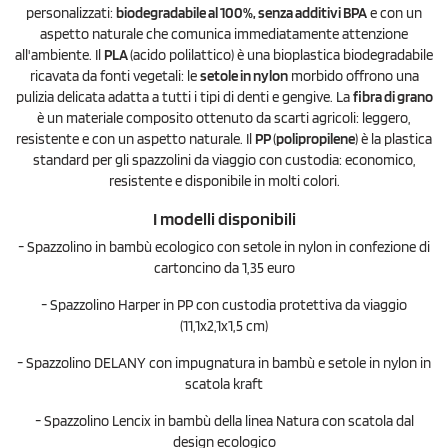
personalizzati:
biodegradabile al 100%, senza additivi BPA
e con un
aspetto naturale che comunica immediatamente attenzione
all'ambiente. Il
PLA
(acido polilattico) è una bioplastica biodegradabile
ricavata da fonti vegetali: le
setole in nylon
morbido offrono una
pulizia delicata adatta a tutti i tipi di denti e gengive. La
fibra di grano
è un materiale composito ottenuto da scarti agricoli: leggero,
resistente e con un aspetto naturale. Il
PP
(
polipropilene
) è la plastica
standard per gli spazzolini da viaggio con custodia: economico,
resistente e disponibile in molti colori.
I modelli disponibili
- Spazzolino in bambù ecologico con setole in nylon in confezione di
cartoncino da 1,35 euro
- Spazzolino Harper in PP con custodia protettiva da viaggio
(11,1x2,1x1,5 cm)
- Spazzolino DELANY con impugnatura in bambù e setole in nylon in
scatola kraft
- Spazzolino Lencix in bambù della linea Natura con scatola dal
design ecologico