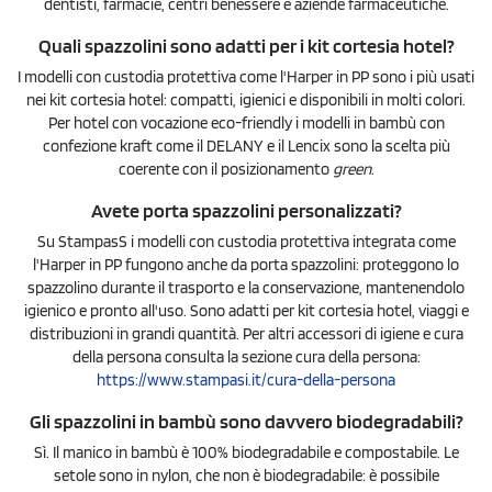
dentisti, farmacie, centri benessere e aziende farmaceutiche.
Quali spazzolini sono adatti per i kit cortesia hotel?
I modelli con custodia protettiva come l'Harper in PP sono i più usati
nei kit cortesia hotel: compatti, igienici e disponibili in molti colori.
Per hotel con vocazione eco-friendly i modelli in bambù con
confezione kraft come il DELANY e il Lencix sono la scelta più
coerente con il posizionamento
green
.
Avete porta spazzolini personalizzati?
Su StampasS i modelli con custodia protettiva integrata come
l'Harper in PP fungono anche da porta spazzolini: proteggono lo
spazzolino durante il trasporto e la conservazione, mantenendolo
igienico e pronto all'uso. Sono adatti per kit cortesia hotel, viaggi e
distribuzioni in grandi quantità. Per altri accessori di igiene e cura
della persona consulta la sezione cura della persona:
https://www.stampasi.it/cura-della-persona
Gli spazzolini in bambù sono davvero biodegradabili?
Sì. Il manico in bambù è 100% biodegradabile e compostabile. Le
setole sono in nylon, che non è biodegradabile: è possibile