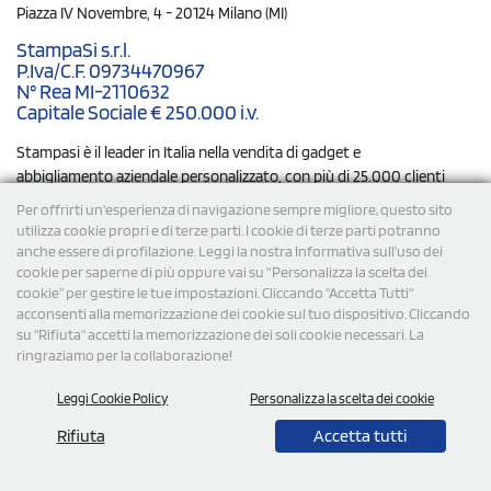
Piazza IV Novembre, 4 - 20124 Milano (MI)
StampaSi s.r.l.
P.Iva/C.F. 09734470967
N° Rea MI-2110632
Capitale Sociale € 250.000 i.v.
Stampasi è il leader in Italia nella vendita di gadget e
abbigliamento aziendale personalizzato, con più di 25.000 clienti
e oltre 2.500 recensioni positive ottenute.
Per offrirti un'esperienza di navigazione sempre migliore, questo sito
utilizza cookie propri e di terze parti. I cookie di terze parti potranno
anche essere di profilazione. Leggi la nostra Informativa sull’uso dei
cookie per saperne di più oppure vai su “Personalizza la scelta dei
cookie” per gestire le tue impostazioni. Cliccando "Accetta Tutti"
acconsenti alla memorizzazione dei cookie sul tuo dispositivo. Cliccando
su "Rifiuta" accetti la memorizzazione dei soli cookie necessari. La
ringraziamo per la collaborazione!
Leggi Cookie Policy
Personalizza la scelta dei cookie
Rifiuta
Accetta tutti