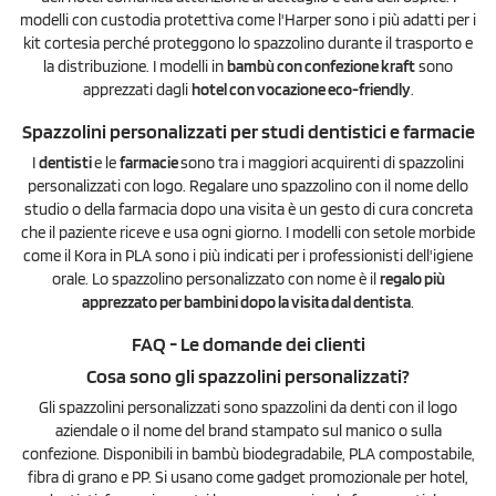
modelli con custodia protettiva come l'Harper sono i più adatti per i
kit cortesia perché proteggono lo spazzolino durante il trasporto e
la distribuzione. I modelli in
bambù con confezione kraft
sono
apprezzati dagli
hotel con vocazione eco-friendly
.
Spazzolini personalizzati per studi dentistici e farmacie
I
dentisti
e le
farmacie
sono tra i maggiori acquirenti di spazzolini
personalizzati con logo. Regalare uno spazzolino con il nome dello
studio o della farmacia dopo una visita è un gesto di cura concreta
che il paziente riceve e usa ogni giorno. I modelli con setole morbide
come il Kora in PLA sono i più indicati per i professionisti dell'igiene
orale. Lo spazzolino personalizzato con nome è il
regalo più
apprezzato per bambini dopo la visita dal dentista
.
FAQ - Le domande dei clienti
Cosa sono gli spazzolini personalizzati?
Gli spazzolini personalizzati sono spazzolini da denti con il logo
aziendale o il nome del brand stampato sul manico o sulla
confezione. Disponibili in bambù biodegradabile, PLA compostabile,
fibra di grano e PP. Si usano come gadget promozionale per hotel,