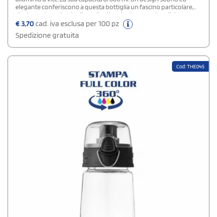
elegante conferiscono a questa bottiglia un fascino particolare,
che le rende anche degli eccellenti gadget promozionali da
regalare ai clienti.
€
3,70
cad. iva esclusa per 100 pz
Spedizione gratuita
Cod: THE045