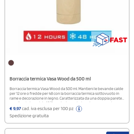
Borraccia termica Vasa Wood da 500 ml
Borraccia termica Vasa Wood da 500 ml. Mantieni le bevande calde
per 12 ore o fredde per 48 con la borraccia termica sottovuoto in
rame e decorazione in legno. Caratterizzata da una doppia parete
e realizzata in acciaio 18/8 con isolamento termico e con parte
interna placcata in rame, significa che la tua bevanda viene
€
9,97
cad. iva esclusa per 100 pz
conservata calda o ghiacciata in base alle tue esigenze. La
Spedizione gratuita
borraccia ha un aspetto di legno naturale.Presentata in una
confezione regalo Avenue.