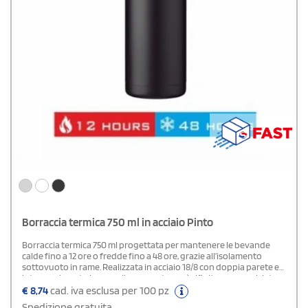
Borraccia termica 750 ml in acciaio Pinto
Borraccia termica 750 ml progettata per mantenere le bevande
calde fino a 12 ore o fredde fino a 48 ore, grazie all’isolamento
sottovuoto in rame. Realizzata in acciaio 18/8 con doppia parete e
interno placcato in rame. Il corpo esterno è rifinito con verniciatura
a spruzzo in polvere. La borraccia viene fornita in una confezione
€
8,74
cad. iva esclusa per 100 pz
regalo Avenue.
Spedizione gratuita