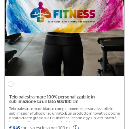
Telo palestra mare 100% personalizzabile in
sublimazione su un lato 50x100 cm
Telo palestra e mare bianco completamente personalizzabile in
sublimazione full color su un lato. È un prodotto innovativo poiché
è stato creato grazie alla Doubleface Technology: un lato infatti è
in cotone e l'altro in poliestere riciclato. La personalizzazione
avviene sul lato in R-Pet. Morbido e avvolgente con grammatura di
€
6,45
cad. iva esclusa per 100 pz