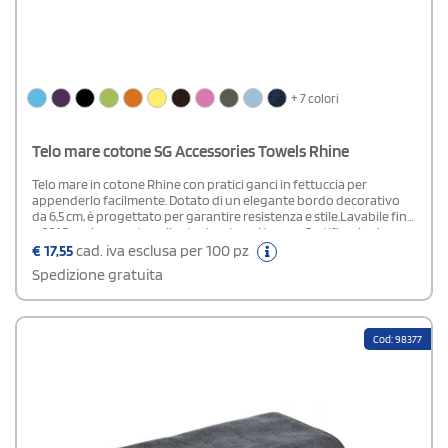
+ 7 colori
Telo mare cotone SG Accessories Towels Rhine
Telo mare in cotone Rhine con pratici ganci in fettuccia per
appenderlo facilmente. Dotato di un elegante bordo decorativo
da 6,5 cm, è progettato per garantire resistenza e stile.Lavabile fino
a 60°C, assicura un’eccellente durata nel tempo.Certificazioni:
OEKO-TEX® Standard 100 per la sicurezza dei materiali e BSCI per il
€
17,55
cad. iva esclusa per 100 pz
rispetto degli standard etici di produzione.
Spedizione gratuita
Cod: 98377