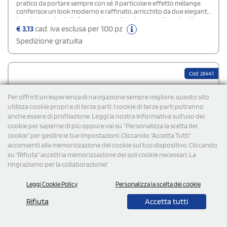
pratico da portare sempre con sé. Il particolare effetto mélange
conferisce un look moderno e raffinato, arricchito da due eleganti
bande laterali e dalle frange decorative che ne esaltano lo stile.
Realizzato con materiali sostenibili e certificato GRS (Global
€
3,13
cad. iva esclusa per 100 pz
Recycled Standard), garantisce qualità e rispetto per l’ambiente.
Spedizione gratuita
Morbido al tatto e di rapida asciugatura, è perfetto per la spiaggia,
la piscina o il tempo libero.
Cod: 26441
Per offrirti un'esperienza di navigazione sempre migliore, questo sito
utilizza cookie propri e di terze parti. I cookie di terze parti potranno
anche essere di profilazione. Leggi la nostra Informativa sull’uso dei
cookie per saperne di più oppure vai su “Personalizza la scelta dei
cookie” per gestire le tue impostazioni. Cliccando "Accetta Tutti"
acconsenti alla memorizzazione dei cookie sul tuo dispositivo. Cliccando
su "Rifiuta" accetti la memorizzazione dei soli cookie necessari. La
ringraziamo per la collaborazione!
Leggi Cookie Policy
Personalizza la scelta dei cookie
Rifiuta
Accetta tutti