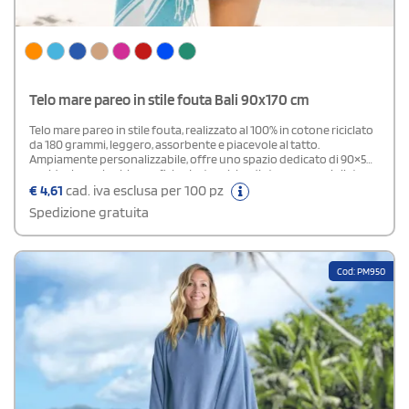
Telo mare pareo in stile fouta Bali 90x170 cm
Telo mare pareo in stile fouta, realizzato al 100% in cotone riciclato
da 180 grammi, leggero, assorbente e piacevole al tatto.
Ampiamente personalizzabile, offre uno spazio dedicato di 90×5
cm, ideale per loghi o grafiche. Le tecniche di stampa consigliate
sono serigrafia e ricamo, che garantiscono risultati nitidi e
€
4,61
cad. iva esclusa per 100 pz
duraturi. Perfetto come gadget estivo, accessorio da spiaggia o
Spedizione gratuita
complemento d’arredo dallo stile mediterraneo.
Cod: PM950