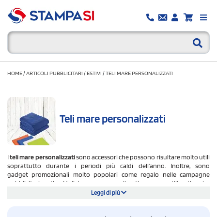
HOME
/
ARTICOLI PUBBLICITARI
/
ESTIVI
/
TELI MARE PERSONALIZZATI
Teli mare personalizzati
I
teli mare personalizzati
sono accessori che possono risultare molto utili
soprattutto durante i periodi più caldi dell'anno. Inoltre, sono
gadget promozionali molto popolari come regalo nelle campagne
pubblicitarie estive. I teli da mare personalizzati vengono utilizzati anche
da centri benessere e SPA che forniscono ai loro visitatori asciugamani
Leggi di più
personalizzati per rendere la loro esperienza unica e rilassante. Gli
asciugamani mare personalizzati sono utilizzati soprattutto in spiaggia,