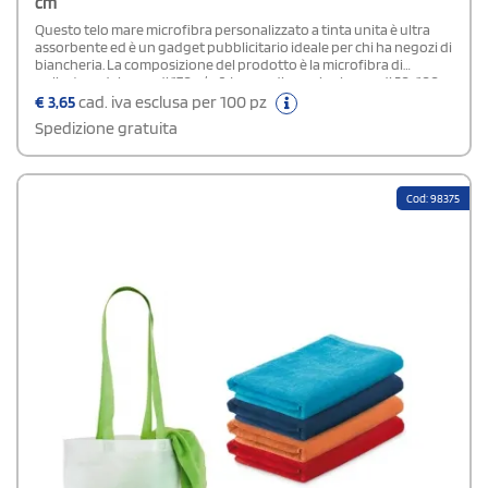
cm
Questo telo mare microfibra personalizzato a tinta unita è ultra
assorbente ed è un gadget pubblicitario ideale per chi ha negozi di
biancheria. La composizione del prodotto è la microfibra di
poliestere dal peso di 170 g/m2. Le sue dimensioni sono di 50x100
cm.
€
3,65
cad. iva esclusa per 100 pz
Spedizione gratuita
Cod: 98375