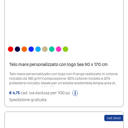
Telo mare personalizzato con logo Sea 90 x 170 cm
Telo mare personalizzato con logo con frange realizzato in cotone
riciclato da 180 g/m².Composizione: 80% cotone riciclato e 20%
poliestere riciclato, ideale per un'estate sostenibile.Ampia area di
personalizzazione di 28 x 20 cm, perfetta per stampare loghi,
grafiche o messaggi.
€
4,75
cad. iva esclusa per 100 pz
Spedizione gratuita
Cod: 23423