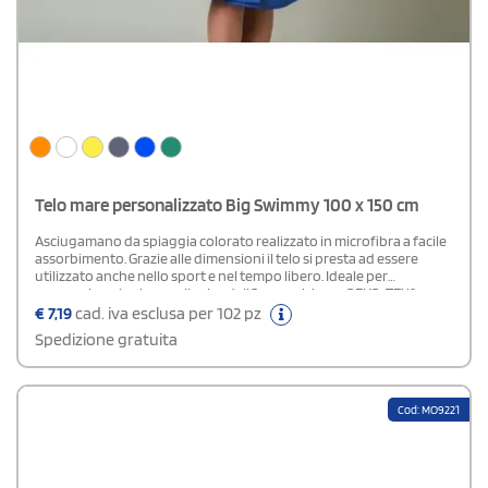
Telo mare personalizzato Big Swimmy 100 x 150 cm
Asciugamano da spiaggia colorato realizzato in microfibra a facile
assorbimento. Grazie alle dimensioni il telo si presta ad essere
utilizzato anche nello sport e nel tempo libero. Ideale per
sponsorizzazioni e regali aziendaliComposizione: OEKO-TEX®
standard 100Area di stampa: cm. 20x28 o 28x20 (serigrafia)
€
7,19
cad. iva esclusa per 102 pz
Spedizione gratuita
Cod: MO9221