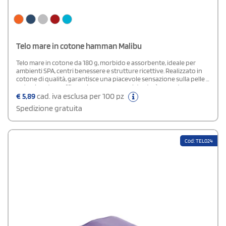
Telo mare in cotone hamman Malibu
Telo mare in cotone da 180 g, morbido e assorbente, ideale per
ambienti SPA, centri benessere e strutture ricettive. Realizzato in
cotone di qualità, garantisce una piacevole sensazione sulla pelle e
un’asciugatura efficace. Leggero ma resistente, è pensato per un
utilizzo frequente, mantenendo comfort ed eleganza.
€
5,89
cad. iva esclusa per 100 pz
Spedizione gratuita
Cod: TEL024