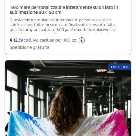
Telo mare personalizzabile interamente su un lato in
sublimazione 80x160 cm
Questo telo mare bianco è interamente personalizzabile in
sublimazione full color su un lato. Realizzato in tessuti di alta
qualità con grammatura di 400 g/m², è morbido e piacevole al
tatto. È stato prodotto utilizzando la Doubleface Technology con
un lato in cotone e un altro in poliestere riciclato. La
€
12,39
cad. iva esclusa per 100 pz
personalizzazione avviene sul lato in R-Pet. Rappresenta un
Spedizione gratuita
asciugamano per le tue giornate al mare o per le sedute fisiche in
palestra. Le dimensioni sono di 80x160. Decidi i colori e trasforma il
tuo telo mare in un accessorio assolutamente innovativo.
Cod: TEL002