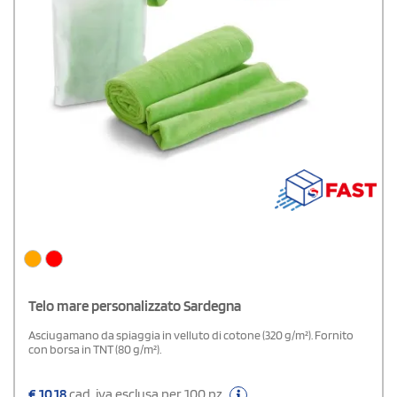
Telo mare personalizzato Sardegna
Asciugamano da spiaggia in velluto di cotone (320 g/m²). Fornito
con borsa in TNT (80 g/m²).
€
10,18
cad. iva esclusa per 100 pz