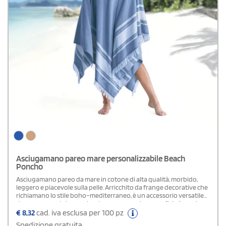
Asciugamano pareo mare personalizzabile Beach
Poncho
Asciugamano pareo da mare in cotone di alta qualità, morbido,
leggero e piacevole sulla pelle. Arricchito da frange decorative che
richiamano lo stile boho–mediterraneo, è un accessorio versatile
da usare come telo, copricostume o pareo. La superficie è ampia e
facilmente personalizzabile, ideale per loghi, scritte o grafiche,
€
8,32
cad. iva esclusa per 100 pz
rendendolo perfetto per eventi, hotel, stabilimenti balneari o
Spedizione gratuita