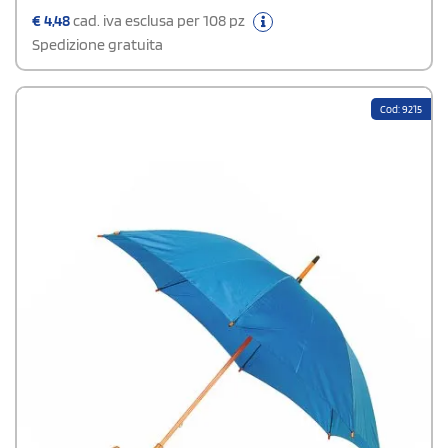
comoda per l'uso quotidiano.
€
4,48
cad. iva esclusa per 108 pz
Spedizione gratuita
Cod: 9215