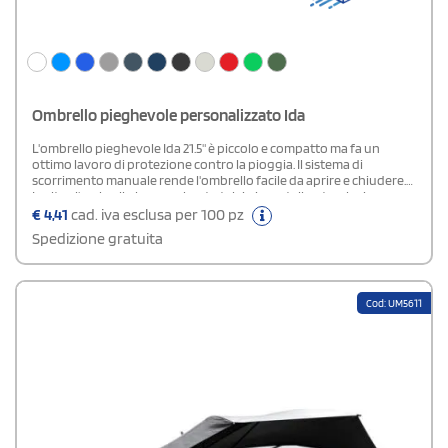
Ombrello pieghevole personalizzato Ida
L'ombrello pieghevole Ida 21.5" è piccolo e compatto ma fa un
ottimo lavoro di protezione contro la pioggia. Il sistema di
scorrimento manuale rende l'ombrello facile da aprire e chiudere.
Inoltre, l'ombrello ha un robusto telaio in metallo, stecche in
metallo e un manico in plastica che garantisce una buona presa.
€
4,41
cad. iva esclusa per 100 pz
Grazie alle sue dimensioni, quando è piegato si adatta
Spedizione gratuita
perfettamente ad essere trasportato nella borsa. L'ombrello Ida è
realizzato in poliestere resistente, è adatto a molteplici opzioni di
stampa e viene fornito con una custodia per una riporlo
facilmente.
Cod: UM5611