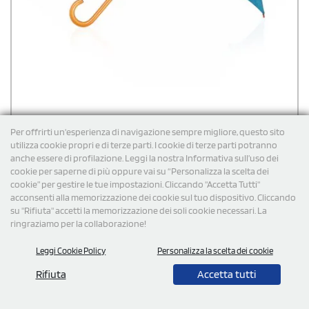
Per offrirti un'esperienza di navigazione sempre migliore, questo sito
utilizza cookie propri e di terze parti. I cookie di terze parti potranno
anche essere di profilazione. Leggi la nostra Informativa sull’uso dei
cookie per saperne di più oppure vai su “Personalizza la scelta dei
cookie” per gestire le tue impostazioni. Cliccando "Accetta Tutti"
Ombrello manico legno in vari colori personalizzabile
acconsenti alla memorizzazione dei cookie sul tuo dispositivo. Cliccando
su "Rifiuta" accetti la memorizzazione dei soli cookie necessari. La
Ombrello manico legno in vari colori personalizzabile, 8 pannelli, in
polyestere, da 105 cm di diametro, con apertura manuale, con aste
ringraziamo per la collaborazione!
di metallo in nero, chiusura a velcro e manico in legno in colore
naturale. Confezionato singolarmente in polybag.
Leggi Cookie Policy
Personalizza la scelta dei cookie
€
4,62
cad. iva esclusa per 100 pz
Spedizione gratuita
Rifiuta
Accetta tutti