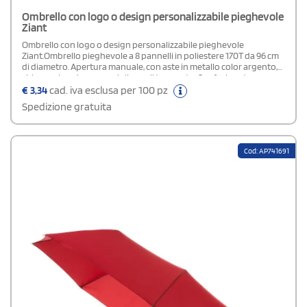
Ombrello con logo o design personalizzabile pieghevole
Ziant
Ombrello con logo o design personalizzabile pieghevole
Ziant.Ombrello pieghevole a 8 pannelli in poliestere 170T da 96 cm
di diametro. Apertura manuale, con aste in metallo color argento,
chiusura in velcro e maniglia per il trasporto. Confezionato
singolarmente in fodera e polybag.La Sublimazione è possibile
€
3,34
cad. iva esclusa per 100 pz
solo sull'ombrello bianco
Spedizione gratuita
Cod: AP741691