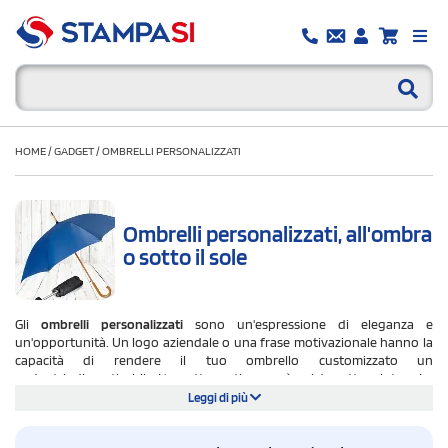
HOME
/
GADGET
/
OMBRELLI PERSONALIZZATI
Ombrelli personalizzati, all'ombra
o sotto il sole
Gli
ombrelli personalizzati
sono un'espressione di eleganza e
un'opportunità. Un logo aziendale o una frase motivazionale hanno la
capacità di rendere il tuo ombrello customizzato un
gadget indimenticabile. L'aspetto pratico non è poi da sottovalutare. La
sua forza promozionale deriva dal fatto che è utilizzato con costanza. Da
Leggi di più
tutti e a tutte le età! Regalarlo significa creare un legame con chi lo riceve.
Inoltre, l'ombrello personalizzato è un potente strumento di marketing.