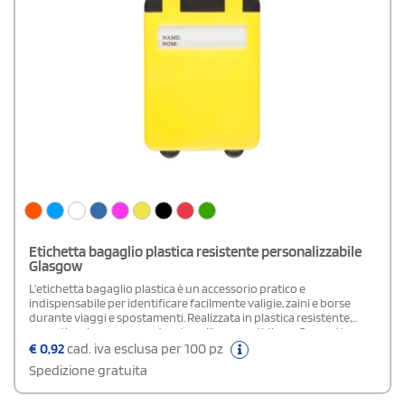
Etichetta bagaglio plastica resistente personalizzabile
Glasgow
L’etichetta bagaglio plastica è un accessorio pratico e
indispensabile per identificare facilmente valigie, zaini e borse
durante viaggi e spostamenti. Realizzata in plastica resistente,
garantisce leggerezza e durata nell’uso quotidiano. Compatta e
facile da applicare, aiuta a riconoscere rapidamente il bagaglio
€
0,92
cad. iva esclusa per 100 pz
riducendo il rischio di smarrimento. Ideale per viaggi in aereo,
Spedizione gratuita
treno o autobus, è perfetta anche come gadget promozionale
personalizzabile.