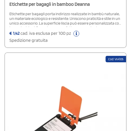
Etichette per bagagli in bamboo Deanna
Etichette per bagagli porta indirizzo realizzate in bambù naturale,
un materiale ecologico e resistente. Uniscono praticità e stile in un
unico accessorio. La superficie liscia può essere personalizzata con
logo o incisioni. Sono dunque perfette come gadget
promozionale sostenibile. Dotate di finestra trasparente per i dati
€
1,42
cad. iva esclusa per 100 pz
del viaggiatore e di un sistema di fissaggio sicuro, permettono di
Spedizione gratuita
riconoscere facilmente il proprio bagaglio. Leggere e compatte,
sono ideali per valigie, borse da viaggio o zaini.
Cod: VIA105