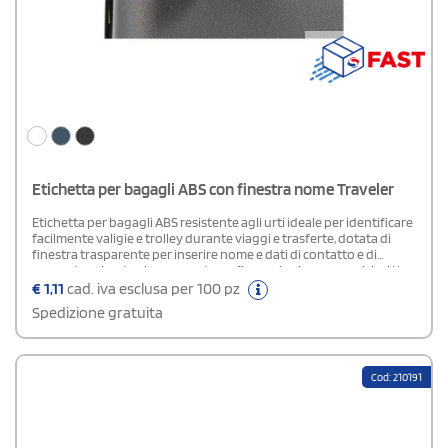
Etichetta per bagagli ABS con finestra nome Traveler
Etichetta per bagagli ABS resistente agli urti ideale per identificare
facilmente valigie e trolley durante viaggi e trasferte, dotata di
finestra trasparente per inserire nome e dati di contatto e di
passante robusto che consente un fissaggio sicuro a qualsiasi tipo
di bagaglio, pratica e durevole per un utilizzo frequente.
€
1,11
cad. iva esclusa per 100 pz
Spedizione gratuita
Cod: 210191