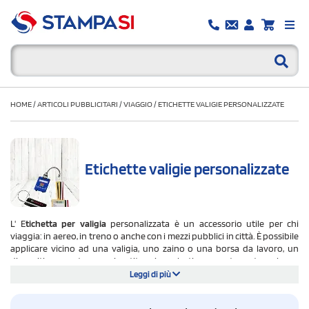
HOME
/
ARTICOLI PUBBLICITARI
/
VIAGGIO
/
ETICHETTE VALIGIE PERSONALIZZATE
Etichette valigie personalizzate
L' E
tichetta per valigia
personalizzata è un accessorio utile per chi
viaggia: in aereo, in treno o anche con i mezzi pubblici in città
.
È possibile
applicare vicino ad una valigia, uno zaino o una borsa da lavoro,
un
dispositivo cartaceo rivestito in plastica, contenente alcune
informazioni necessarie come nome, cognome e numero di telefono.
Leggi di più
Una
name tag
, insomma, per farsi riconoscere. L'
etichetta valigia
può
essere acquistata sia neutra e sia personalizzata con il logo, per
rendere