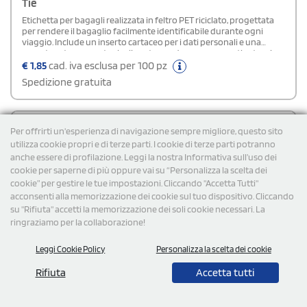
Tie
Etichetta per bagagli realizzata in feltro PET riciclato, progettata
per rendere il bagaglio facilmente identificabile durante ogni
viaggio. Include un inserto cartaceo per i dati personali e una
copertura trasparente che li protegge da usura e agenti esterni.
Essenziale, leggera e sostenibile.
€
1,85
cad. iva esclusa per 100 pz
Spedizione gratuita
Cod: MO9508
Per offrirti un'esperienza di navigazione sempre migliore, questo sito
utilizza cookie propri e di terze parti. I cookie di terze parti potranno
anche essere di profilazione. Leggi la nostra Informativa sull’uso dei
cookie per saperne di più oppure vai su “Personalizza la scelta dei
cookie” per gestire le tue impostazioni. Cliccando "Accetta Tutti"
acconsenti alla memorizzazione dei cookie sul tuo dispositivo. Cliccando
su "Rifiuta" accetti la memorizzazione dei soli cookie necessari. La
ringraziamo per la collaborazione!
Leggi Cookie Policy
Personalizza la scelta dei cookie
Rifiuta
Accetta tutti