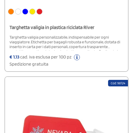
Targhetta valigia in plastica riciclata River
Targhetta valigia personalizzabile, indispensabile per ogni
viaggiatore. Etichetta per bagagli robusta e funzionale, dotata di
inserto in carta per i dati personali, copertura trasparente
protettiva e pratico cinturino in plastica coordinato. Realizzata in
plastica riciclata, unisce resistenza, praticità e attenzione
€
1,13
cad. iva esclusa per 100 pz
all’ambiente.Composizione: Plastica HIPS RiciclataN.B. L'acquisto
Spedizione gratuita
minimo è di 250 pezzi per colore. I prezzi indicati si riferiscono
all’acquisto del prodotto in una sola variante colore.
Cod: 98124