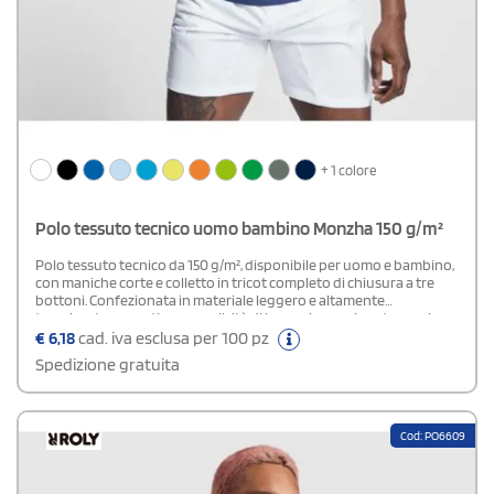
+ 1 colore
Polo tessuto tecnico uomo bambino Monzha 150 g/m²
Polo tessuto tecnico da 150 g/m², disponibile per uomo e bambino,
con maniche corte e colletto in tricot completo di chiusura a tre
bottoni. Confezionata in materiale leggero e altamente
traspirante, garantisce semplicità di lavaggio e asciugatura veloce.
Dotata di etichetta removibile per un maggiore
€
6,18
cad. iva esclusa per 100 pz
comfort.Composizione: 100% poliestere piqué.Disponibile
Spedizione gratuita
versione Donna
Cod: PO6609