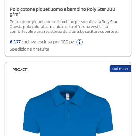
Polo cotone piquet uomo e bambino Roly Star 200
g/m²
Polo cotone piquet uomo e bambino personalizzata Roly Star.
Questa polo colorata a manica corta offre una vestibilità
confortevole e una resistenza duratura. Le cuciture coperte e
rinforzate al collo garantiscono una maggiore durabilità e un
aspetto sempre impeccabile. Il collo e le maniche a costine
€
5,77
cad. iva esclusa per 100 pz
aggiungono un dettaglio di stile classico e una vestibilità ottimale.
Spedizione gratuita
La struttura è completata da cuciture laterali che definiscono
ulteriormente il taglio del capo, mentre i tre bottoni frontali e gli
spacchi laterali aumentano la praticità e la libertà di
movimento. Disponibile versione Donna
Cod: PA484