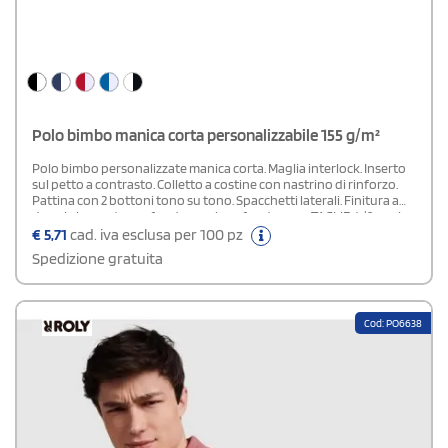
Polo bimbo manica corta personalizzabile 155 g/m²
Polo bimbo personalizzate manica corta. Maglia interlock. Inserto
sul petto a contrasto. Colletto a costine con nastrino di rinforzo.
Pattina con 2 bottoni tono su tono. Spacchetti laterali. Finitura a
doppia impuntura a fondo manica e fondo capo.TAGLIE: 4/6 anni,
6/8 anni, 8/10 anni, 10/12 anni, 12/14 anni.Composizione: 100%
€
5,71
cad. iva esclusa per 100 pz
poliestere.
Spedizione gratuita
Cod: PO6638