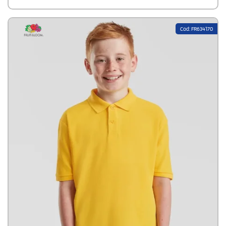
removibile. Il modello è alto 124 cm e indossa la taglia
5/6.Composizione: 100% cotone piquè.Certificazione: OEKO-TEX®
standard 100.
Cod: FR634170