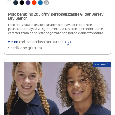
Polo bambino 203 g/m² personalizzabile Gildan Jersey
Dry Blend®
Polo realizzata in tessuto DryBlend prelavato in cotone e
poliestere jersey da 203 g/m², morbida, resistente e confortevole,
caratterizzata da colletto sagomato con bordo e abbottonatura
rinforzata con 2 bottoni effetto legno per uno stile classico ed
elegante, rifinita con polsini con bordo e impunture sulla base per
€
6,68
cad. iva esclusa per 100 pz
una maggiore durata, dotata di etichetta conforme CPSIA e ideale
Spedizione gratuita
per uso quotidianoDisponibile modello Adulto Unisex
Cod: PK001