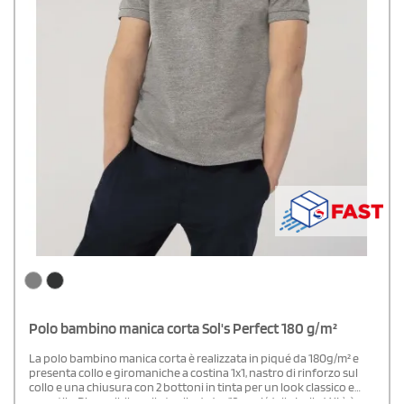
Polo bambino manica corta Sol's Perfect 180 g/m²
La polo bambino manica corta è realizzata in piqué da 180g/m² e
presenta collo e giromaniche a costina 1x1, nastro di rinforzo sul
collo e una chiusura con 2 bottoni in tinta per un look classico e
versatile. Disponibile nelle taglie da 4 a 12 anni (dalla L alla 4XL), è