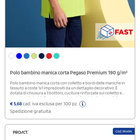
Polo bambino manica corta Pegaso Premium 190 g/m²
Polo bambino manica corta con colletto e bordi delle maniche in
tessuto a coste 1x1 impreziositi da un dettaglio decorativo. È
dotata di chiusura a 3 bottoni, cuciture rinforzate sul colletto e
spacchetti laterali. Completano il modello etichetta rimovibile e
trattamento antipelucchi.
€
5,68
cad. iva esclusa per 100 pz
Spedizione gratuita
Cod: PA494