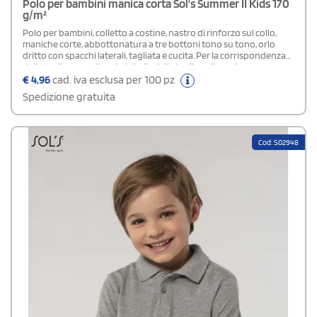
Polo per bambini manica corta Sol's Summer II Kids 170
g/m²
Polo per bambini, colletto a costine, nastro di rinforzo sul collo,
maniche corte, abbottonatura a tre bottoni tono su tono, orlo
dritto con spacchi laterali, tagliata e cucita. Per la corrispondenza
delle taglie, consultare la tabella delle taglie nella sezione
documentazione del prodotto.TAGLIE: L (4 Anni) - XL (6 Anni) - XXL
€
4,96
cad. iva esclusa per 100 pz
(8 Anni) - 3XL (10 Anni) - 4XL (12 Anni).Certificazione: OEKO-TEX®
Spedizione gratuita
standard 100 - PETA - Approved Vegan.
Cod: S02948