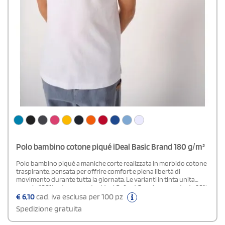
Polo bambino cotone piqué iDeal Basic Brand 180 g/m²
Polo bambino piqué a maniche corte realizzata in morbido cotone
traspirante, pensata per offrire comfort e piena libertà di
movimento durante tutta la giornata. Le varianti in tinta unita
sono in 100% cotone, mentre Ideal Oxford Grey è composta da 90%
cotone e 10% viscosa. Il taglio dritto e la struttura in piqué
€
6,10
cad. iva esclusa per 100 pz
garantiscono resistenza, completati dal colletto in costina 1x1 e
Spedizione gratuita
dalla pattina con 3 bottoni tono su tono. Il nastro di rinforzo
interno al collo dona stabilità, mentre gli spacchetti laterali e le