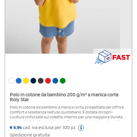
Polo in cotone da bambino 200 g/m² a manica corta
Roly Star
Polo in cotone da bambino a manica corta, progettata per offrire
comfort e resistenza nell’uso quotidiano. È dotata di copri-
cuciture rinforzate sul colletto interno per una maggiore durata e
una vestibilità più confortevole. Colletto e polsini in costina 1x1
garantiscono elasticità e stabilità della forma, mentre le cuciture
€
6,94
cad. iva esclusa per 100 pz
laterali definiscono meglio la linea. La chiusura a tre bottoni e gli
Spedizione gratuita
spacchetti laterali favoriscono libertà di movimento. Etichetta