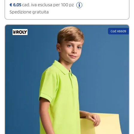
certificata OEKO-TEX® standard 100 e PETA - Approved Vegan.
€
6,05
cad. iva esclusa per 100 pz
Spedizione gratuita
Cod: K6609