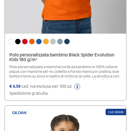
Polo personalizzata bambino Black Spider Evolution
Kids 180 g/m²
Polo personalizzata a maniche corte da bambino in 100% cotone
piqué, con maniche set-in, colletto e fondo manica in costina, due
bottoni tono su tono e nastro di rinforzo al collo. La struttura con
cuciture laterali e spacchetti garantisce comfort e libertà di
movimento.Composizione Grey Heather: 85% Cotone - 15%
€
6,59
cad. iva esclusa per 100 pz
ViscosaDisponibile modello Uomo e Donna
Spedizione gratuita
Cod: 8800B