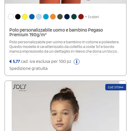
+ 3 colori
Polo personalizzabile uomo e bambino Pegaso
Premium 190g/m²
Polo personalizzabile per uomo e bambino in cotone e poliestere.
Questo modello è caratterizzato da colletto a coste 1x1 e bordo
manica impreziosito da un dettaglio in rilievo che dona un tocco
distintivo. La chiusura a tre bottoni assicura praticità, mentre, le
cuciture rinforzate sul colletto, aumentano la durabilità. Gli
€
5,77
cad. iva esclusa per 100 pz
spacchetti laterali favoriscono libertà di
Spedizione gratuita
movimento.Composizione: 60% cotone - 40% poliestere
piqué.Grammatura: colorato (190 g/m²); bianco (220
g/m²).Disponibile versione Donna
Cod: S11344