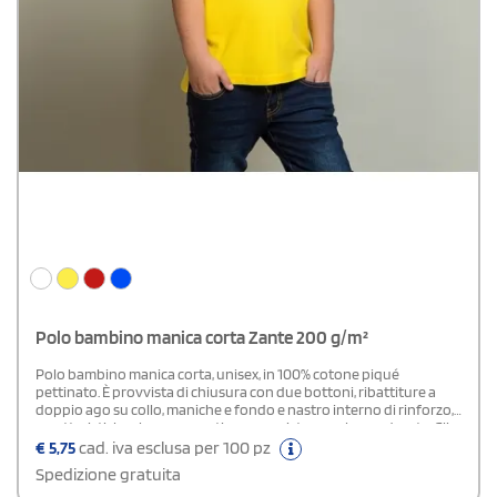
Polo bambino manica corta Zante 200 g/m²
Polo bambino manica corta, unisex, in 100% cotone piqué
pettinato. È provvista di chiusura con due bottoni, ribattiture a
doppio ago su collo, maniche e fondo e nastro interno di rinforzo,
caratteristiche che ne garantiscono resistenza e lunga durata. Gli
spacchi laterali assicurano maggiore comfort nei movimenti ed è
€
5,75
cad. iva esclusa per 100 pz
presente un bottone di ricambio. I colori, reattivi e vivaci,
Spedizione gratuita
mantengono brillantezza anche dopo numerosi