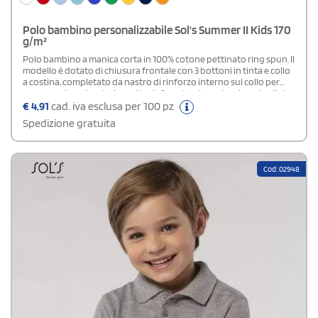
Polo bambino personalizzabile Sol's Summer II Kids 170
g/m²
Polo bambino a manica corta in 100% cotone pettinato ring spun. Il
modello è dotato di chiusura frontale con 3 bottoni in tinta e collo
a costina, completato da nastro di rinforzo interno sul collo per
una maggiore durata. La patta rinforzata e la costruzione tagliata
e cucita garantiscono una vestibilità curata, mentre il fondo dritto
€
4,91
cad. iva esclusa per 100 pz
con spacchi laterali assicura libertà di movimento.Disponibile
Spedizione gratuita
modello Uomo e Donna
Cod: 02948