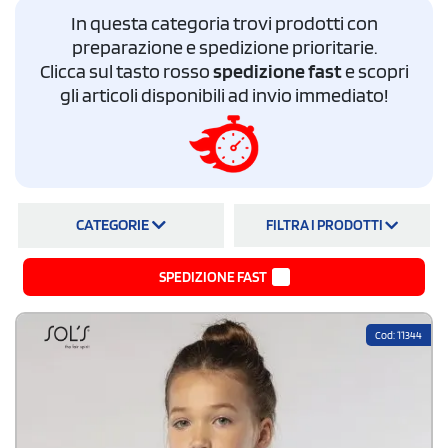
enogastronomica. Bastano piccoli gesti per dimostrare a qualcuno che ci
In questa categoria trovi prodotti con
teniamo!
preparazione e spedizione prioritarie.
Personalizza polo bambino con logo su StampaSi: potrai contare su un
Clicca sul tasto rosso
spedizione fast
e scopri
rapporto qualità prezzo sempre eccellente
, tessuti di qualità, modelli
dall'estetica pregiata e dalla vestibilità ottimale e sulla spedizione
gli articoli disponibili ad invio immediato!
gratuita in tutta Italia.
CATEGORIE
FILTRA I PRODOTTI
SPEDIZIONE FAST
Cod: 11344