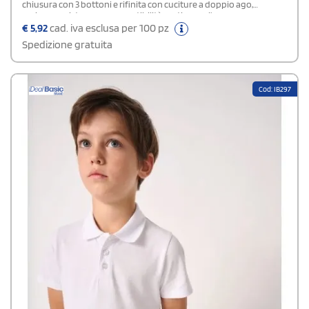
chiusura con 3 bottoni e rifinita con cuciture a doppio ago,
assicura resistenza e una vestibilità pratica per l’uso
quotidiano.Composizione: 50% poliestere COOL PLUS ® / 50%
€
5,92
cad. iva esclusa per 100 pz
poliestere.
Spedizione gratuita
Cod: IB297