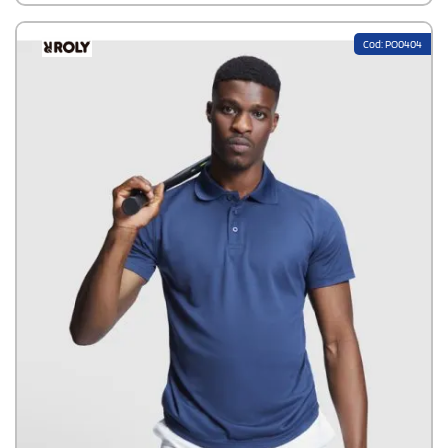
lavaggi.Composizione: 100% cotone piquè pettinato.TAGLIE:
XXXXS (6 anni); XXXS (8/10 anni); XXS (12 anni); XS (14 anni).
Cod: PO0404