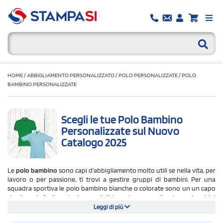
HOME
/
ABBIGLIAMENTO PERSONALIZZATO
/
POLO PERSONALIZZATE
/
POLO
BAMBINO PERSONALIZZATE
Scegli le tue Polo Bambino
Personalizzate sul Nuovo
Catalogo 2025
Le
polo bambino
sono capi d'abbigliamento molto utili se nella vita, per
lavoro o per passione, ti trovi a gestire gruppi di bambini. Per una
squadra sportiva le polo bambino bianche o colorate sono un un capo
che li rende facilmente riconoscibili. Le polo personalizzate per bambini
possono essere un’idea originale per le feste dei tuoi bimbi o come
Leggi di più
regalo per un evento come una mostra d'arte o una manifestazione