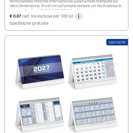
termosaldata, festività internazionali, pagina note stampata sul
retro.Dimensione: 14 x 47 cm caFormato testata: cm 14x 9 caArea di
stampa: 13 x 8 cmCERTIFICATO PEFC Prodotto realizzato con
materia prima da foreste gestite in maniera sostenibile e da fonti
€
0,87
cad. iva esclusa per 100 pz
controllate
Spedizione gratuita
Cod: CAL710