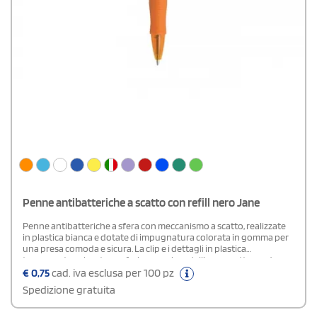
Penne antibatteriche a scatto con refill nero Jane
Penne antibatteriche a sfera con meccanismo a scatto, realizzate
in plastica bianca e dotate di impugnatura colorata in gomma per
una presa comoda e sicura. La clip e i dettagli in plastica
trasparente colorata conferiscono ai modelli un aspetto moderno
e vivace. Fornite con refill a inchiostro nero, sono ideali per l’utilizzo
€
0,75
cad. iva esclusa per 100 pz
quotidiano in uffici, strutture sanitarie, eventi e campagne
Spedizione gratuita
promozionali.