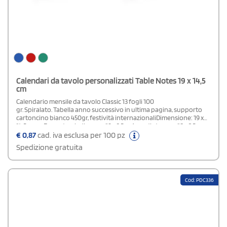
Calendari da tavolo personalizzati Table Notes 19 x 14,5
cm
Calendario mensile da tavolo Classic 13 fogli 100
gr. Spiralato. Tabella anno successivo in ultima pagina, supporto
cartoncino bianco 450gr, festività internazionaliDimensione: 19 x
14,5 cm caFormato piedino: cm 19 x 3,5 caArea di stampa: 18 x 2,5
cmLa carta proviene da materiale certificato FSC, materiale riciclato
€
0,87
cad. iva esclusa per 100 pz
e/o legno controllato
Spedizione gratuita
Cod: PDC336