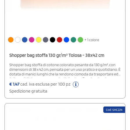
+ 1 colore
Shopper bag stoffa 130 gr/m² Tolosa - 38x42 cm
Shopper bag stoffa di cotone colorato pesante da 130 g/m², con
dimensioni di 38 x 42 cm, pensata per un uso pratico e quotidiano. È
dotata di manici lunghi che la rendono comoda da trasportare ed
è disponibile in numerose varianti di colore. Funzionale ed
economica, rappresenta una soluzione ideale se stai organizzando
€
1,47
cad. iva esclusa per 100 pz
un evento promozionale e desideri un gadget efficace per
Spedizione gratuita
valorizzare il tuo marchio.
Cod: SHC224