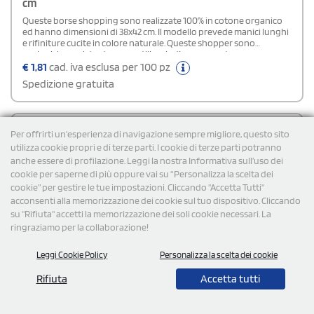
cm
Queste borse shopping sono realizzate 100% in cotone organico
ed hanno dimensioni di 38x42 cm. Il modello prevede manici lunghi
e rifiniture cucite in colore naturale. Queste shopper sono
ecologiche, resistente e versatili, quindi rappresentano un
omaggio promozionale molto gradito dalla tua clientela.
€
1,81
cad. iva esclusa per 100 pz
Spedizione gratuita
Cod: POR234
Per offrirti un'esperienza di navigazione sempre migliore, questo sito
utilizza cookie propri e di terze parti. I cookie di terze parti potranno
anche essere di profilazione. Leggi la nostra Informativa sull’uso dei
cookie per saperne di più oppure vai su “Personalizza la scelta dei
cookie” per gestire le tue impostazioni. Cliccando "Accetta Tutti"
acconsenti alla memorizzazione dei cookie sul tuo dispositivo. Cliccando
su "Rifiuta" accetti la memorizzazione dei soli cookie necessari. La
ringraziamo per la collaborazione!
Leggi Cookie Policy
Personalizza la scelta dei cookie
Rifiuta
Accetta tutti