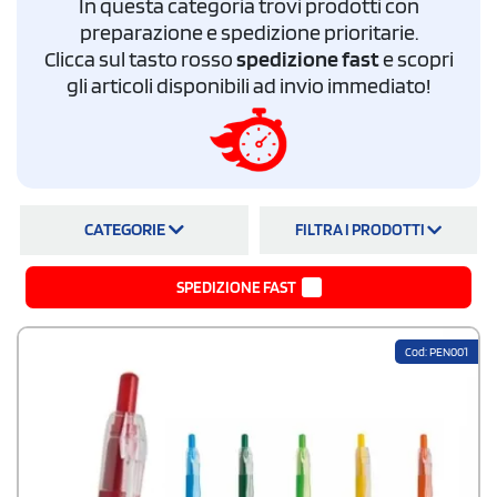
In questa categoria trovi prodotti con
materiale e tanto altro
. Con il nostro configuratore potrai calcolare il
preventivo e acquistare con pochi click i tuoi gadget personalizzati per
preparazione e spedizione prioritarie.
agenzie immobiliari. Per qualsiasi ulteriore informazione non esitare a
Clicca sul tasto rosso
spedizione fast
e scopri
contattarci!
gli articoli disponibili ad invio immediato!
CATEGORIE
FILTRA I PRODOTTI
SPEDIZIONE FAST
Cod: PEN001