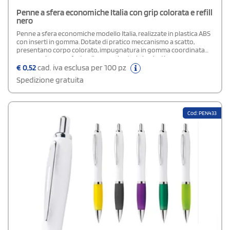
Penne a sfera economiche Italia con grip colorata e refill
nero
Penne a sfera economiche modello Italia, realizzate in plastica ABS
con inserti in gomma. Dotate di pratico meccanismo a scatto,
presentano corpo colorato, impugnatura in gomma coordinata
per maggiore comfort e clip con minuterie in plastica
trasparente.Refil: nero.Area di stampa: 50 x 7 mmClicca qui per
€
0,52
cad. iva esclusa per 100 pz
visionare l'articolo alternativo!
Spedizione gratuita
Cod: PEN433