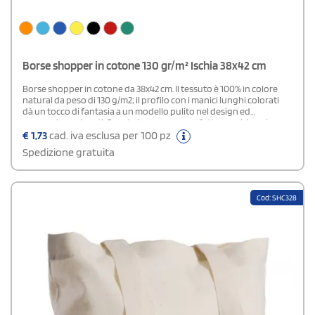
Borse shopper in cotone 130 gr/m² Ischia 38x42 cm
Borse shopper in cotone da 38x42 cm. Il tessuto è 100% in colore
natural da peso di 130 g/m2; il profilo con i manici lunghi colorati
dà un tocco di fantasia a un modello pulito nel design ed
economico nei costi. Queste borse sono perfette per chi vuole
dare visibilità al proprio brand aziendale e realizzare un gadget
€
1,73
cad. iva esclusa per 100 pz
utile e gradito.
Spedizione gratuita
Cod: SHC328