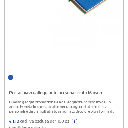
Portachiavi galleggiante personalizzato Maison
Questo gadget promozionale è galleggiante, composto da un
anello in metallo cromato utile per raccogliere tutte le chiavi
personali, e da un multistrato sagomato di colore blu a forma di
casa, tenuti tra loro da un laccetto di colore bianco. Un articolo
molto ricercato, sopratutto dalle agenzie immobiliari che vogliono
€
1,10
cad. iva esclusa per 100 pz
pubblicizzare la propria attività personalizzandolo con il proprio
Spedizione gratuita