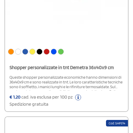
Shopper personalizzate in tnt Demetra 36x40x9 cm
Queste shopper personalizzate economiche hanno dimensioni di
36x40x9 cm e sono realizzate in tnt. Le loro caratteristiche tecniche
sono il soffietto, i manici lunghi e le rifiniture termosaldate. Sul
nostro catalogo sono disponibili diverse opzioni di colore. Dallo
stile sobrio, rappresentano un'idea eccellente per omaggi
€
1,20
cad. iva esclusa per 100 pz
promozionali utili e a basso costo.
Spedizione gratuita
Cod: SHP314