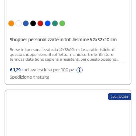
Shopper personalizzate in tnt Jasmine 42x32x10 cm
Borse tnt personalizzate da 42x32x10 cm. Le caratteristiche di
questa shopper sono: il soffietto, i manici corti e le rifiniture
termosaldate. Sono capienti e resistenti, per questo possono
diventare degli ottimi gadget promozionali da regalare ai clienti di
negozi e supermercati. Acquistale subito su StampaSì: il prezzo è
€
1,29
cad. iva esclusa per 100 pz
davvero conveniente.
Spedizione gratuita
Cod: PDC338