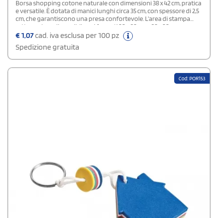
Borsa shopping cotone naturale con dimensioni 38 x 42 cm, pratica
e versatile. È dotata di manici lunghi circa 35 cm, con spessore di 2,5
cm, che garantiscono una presa confortevole. L’area di stampa
rettangolare, disponibile nei formati 20 x 28 cm e 28 x 20 cm,
consente di riprodurre il logo a colori con ottima visibilità.
€
1,07
cad. iva esclusa per 100 pz
Spedizione gratuita
Cod: POR153