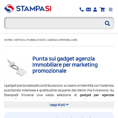
HOME
/
ARTICOLI PUBBLICITARI
/
AGENZIA IMMOBILIARE
Punta sui gadget agenzia
Immobiliare per marketing
promozionale
I gadget personalizzati contribuiscono a creare un'identità con l'azienda,
suscitando interesse e gratitudine da parte dei clienti che li ricevono. Su
StampaSì troverai una vasta selezione di
gadget per agenzie
immobiliari,
dai
portachiavi a forma di casa alle cartellette per
conservare gli atti e i documenti della casa
. Scegli il gadget giusto
Leggi di più
da personalizzare con il tuo logo e regalare ai tuoi clienti. Nella scheda di
ogni articolo troverai tutte le informazioni necessarie:
dimensione,