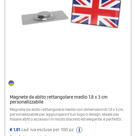
Magnete da abito rettangolare medio 1.8 x 3 cm
personalizzabile
Magnete da abito rettangolare medio con dimensioni di 1.8 x 3 cm,
personalizzabile per aggiungere il tuo logo o design. Ideale per
fissare abiti o accessori in modo discreto ed elegante, è perfetto
per eventi, promozioni o come omaggio personalizzato.
Compatibile con tessuti delicati e garantisce una tenuta sicura.
€
1,81
cad. iva esclusa per 100 pz