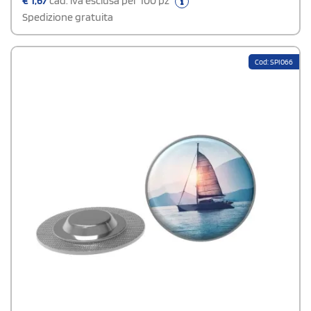
€
1,67
cad. iva esclusa per 100 pz
Spedizione gratuita
Cod: SPI066