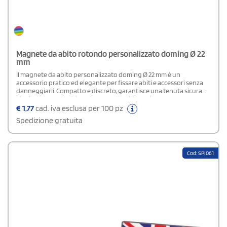
Magnete da abito rotondo personalizzato doming Ø 22
mm
Il magnete da abito personalizzato doming Ø 22 mm è un
accessorio pratico ed elegante per fissare abiti e accessori senza
danneggiarli. Compatto e discreto, garantisce una tenuta sicura
ideale per eventi, cerimonie e uso quotidiano. La
personalizzazione in doming valorizza il design con un effetto
€
1,77
cad. iva esclusa per 100 pz
brillante e professionale, rendendolo perfetto anche come gadget
Spedizione gratuita
promozionale. Facile da utilizzare, unisce funzionalità e stile in un
formato ridotto ma efficace.
Cod: SPI061