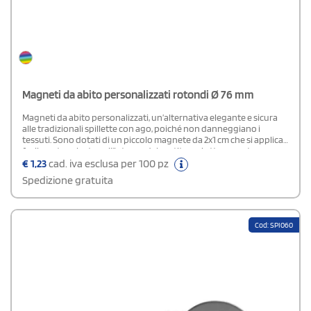
Magneti da abito personalizzati rotondi Ø 76 mm
Magneti da abito personalizzati, un’alternativa elegante e sicura
alle tradizionali spillette con ago, poiché non danneggiano i
tessuti. Sono dotati di un piccolo magnete da 2x1 cm che si applica
facilmente sul retro, all’interno del vestito, e si attacca o stacca con
semplicità, garantendo una tenuta stabile e discreta. N.B.
€
1,23
cad. iva esclusa per 100 pz
Funzionano bene su tessuti leggeri come t-shirt, camicette o
Spedizione gratuita
maglioncini. Non possiamo garantire la tenuta su tessuti più
pesanti (maglioni in lana, giacche o giubbotti)
Cod: SPI060