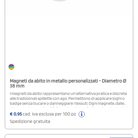
Magneti da abito in metallo personalizzati - Diametro Ø
38 mm
I magneti da abito rappresentano un’alternativa pratica e discreta
alle tradizionali spillette con ago. Permettono di applicare loghi o
badge senza bucare o danneggiare i tessuti. Ogni magnete, dalle
dimensioni compatte di 2x1 cm, si posiziona facilmente sul retro del
capo, all’interno, e si attacca o si rimuove con un semplice
€
0,95
cad. iva esclusa per 100 pz
gesto.N.B. Funzionano bene su tessuti leggeri come t-shirt,
Spedizione gratuita
camicette o maglioncini. Non possiamo garantire la tenuta su
tessuti più pesanti (maglioni in lana, giacche o giubbotti)