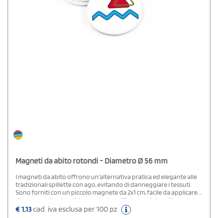
Magneti da abito rotondi - Diametro Ø 56 mm
I magneti da abito offrono un’alternativa pratica ed elegante alle
tradizionali spillette con ago, evitando di danneggiare i tessuti.
Sono forniti con un piccolo magnete da 2x1 cm, facile da applicare e
rimuovere, che si posiziona sul retro, all’interno del vestito,
garantendo una tenuta sicura e discreta.N.B. Funzionano bene su
€
1,13
cad. iva esclusa per 100 pz
tessuti leggeri come t-shirt, camicette o maglioncini. Non