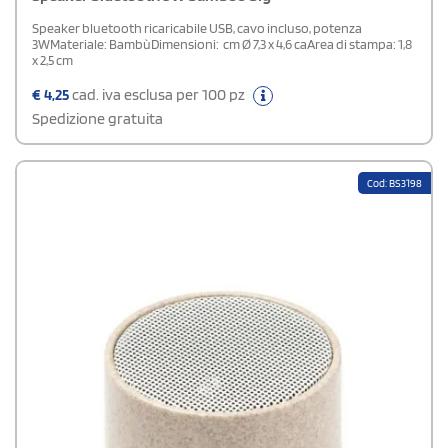
Speaker bluetooth ricaricabile USB, cavo incluso, potenza
3WMateriale: BambùDimensioni: cm Ø 7,3 x 4,6 caArea di stampa: 1,8
x 2,5 cm
€
4,25
cad. iva esclusa per 100 pz
Spedizione gratuita
Cod: BS3198