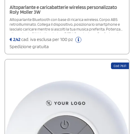
Altoparlante e caricabatterie wireless personalizzato
Roly Moller 3W
Altoparlante Bluetooth con base di ricarica wireless. Corpo ABS
retroilluminato. Collega il dispositivo, posiziona lo smartphone e
lascialo caricare mentre si ascolti la tua musica preferita. Potenza
altoparlante 3W. Uscita wireless DC5V. Cavo incluso. Confezione in
scatola design.
€
2,42
cad. iva esclusa per 100 pz
Spedizione gratuita
Cod: 7631