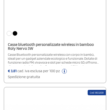
Casse bluetooth personalizzate wireless in bamboo
Roly Nervo 3W
Casse Bluetooth personalizzate wireless con corpo in bambù,
ideali per un gadget aziendale ecologico e funzionale. Dotate di
funzione radio FM, vivavoce e slot per schede micro SD, offrono
diverse opzioni di ascolto. Con una potenza di 3W, assicurano un
suono chiaro e potente. La batteria ricaricabile garantisce
€
3,81
cad. iva esclusa per 100 pz
un'ottima autonomia per un uso prolungato. Incluso nella
Spedizione gratuita
confezione un cavo per la ricarica. Fornite in una scatola di design
ecologico, rappresentano una scelta distintiva e sostenibile per la
promozione del brand.
Cod: BS3200