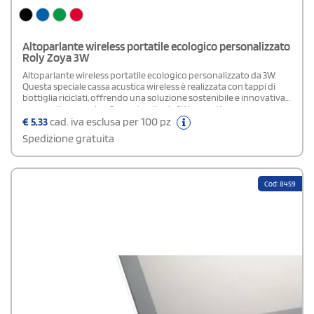
Altoparlante wireless portatile ecologico personalizzato
Roly Zoya 3W
Altoparlante wireless portatile ecologico personalizzato da 3W.
Questa speciale cassa acustica wireless è realizzata con tappi di
bottiglia riciclati, offrendo una soluzione sostenibile e innovativa
per ascoltare musica. Con un'uscita da 3W, garantisce un suono
chiaro e potente. Include un cavo di tipo C per una ricarica facile e
€
5,33
cad. iva esclusa per 100 pz
veloce. Dotata di una pratica maniglia da trasporto in poliestere
Spedizione gratuita
RPET, è perfetta per portare la musica ovunque. La confezione, in
scatola dal design ecologico, riflette un impegno concreto per la
sostenibilità.Composizione: Tappi di bottiglia riciclati e Poliestere
Riciclato R-Pet
Cod: 8459