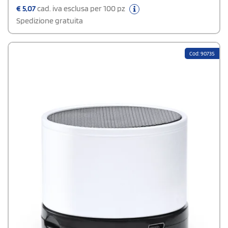
volume e collegamento alla playlist del dispositivo mobile. Include
€
5,07
cad. iva esclusa per 100 pz
cavo USB/micro USB per caricamento.
Spedizione gratuita
Cod: 9073S