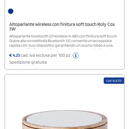
Altoparlante wireless con finitura soft touch Roly Cox
3W
Altoparlante bluetooth 3.0 wireless in ABS con finitura soft touch.
Grazie alla connettività Bluetooth 3.0, consente un'accoppiata
rapida con i tuoi dispositivi, garantendo un suono nitido e una
potenza di 3W. Dotato di funzione vivavoce, permette di gestire le
chiamate in totale comodità. La batteria ricaricabile assicura
€
4,23
cad. iva esclusa per 100 pz
un’ottima autonomia, mentre il cavo di ricarica incluso facilita l’uso
Spedizione gratuita
quotidiano. Presentato in una scatola dal design elegante, è un
articolo personalizzabile.
Cod: ELE313