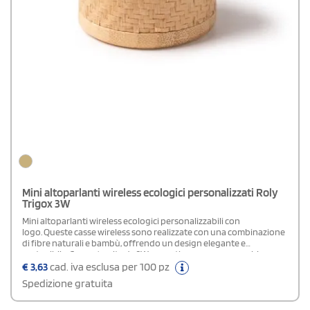
Mini altoparlanti wireless ecologici personalizzati Roly
Trigox 3W
Mini altoparlanti wireless ecologici personalizzabili con
logo. Queste casse wireless sono realizzate con una combinazione
di fibre naturali e bambù, offrendo un design elegante e
sostenibile. Con un'uscita da 3W, garantiscono un suono chiaro e
potente. La confezione è una scatola dal design ecologico,
€
3,63
cad. iva esclusa per 100 pz
riflettendo un impegno concreto per la sostenibilità. Perfetti per
Spedizione gratuita
eventi, regali aziendali e promozioni, questi altoparlanti uniscono
qualità audio, estetica naturale e rispetto per l'ambiente.