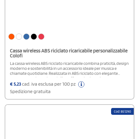
Cassa wireless ABS riciclato ricaricabile personalizzabile
Colofi
La cassa wireless ABS riciclato ricaricabile combina praticità, design
moderno e sostenibilità in un accessorio ideale per musica e
chiamate quotidiane. Realizzata in ABS riciclato con elegante
corpo gommato e rete metallica, offre un look moderno e una
presa confortevole. La batteria ricaricabile da 300 mAh garantisce
€
5,23
cad. iva esclusa per 100 pz
praticità durante gli spostamenti, mentre la funzione vivavoce
Spedizione gratuita
consente di gestire facilmente le chiamate. Compatibile con
riproduzione MP3 tramite micro SD, include cavo di ricarica USB per
un utilizzo immediato. Perfetta per casa, ufficio, viaggi ed eventi
promozionali.
Cod: BS1290