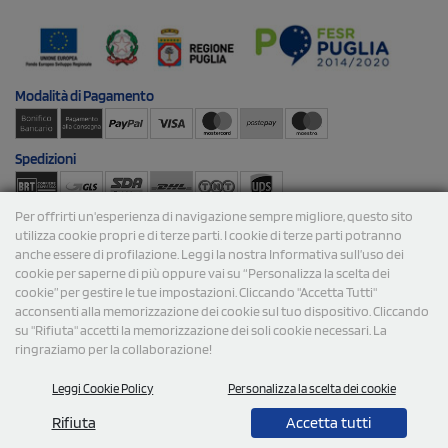
Modalità di
Pagamento
Spedizioni
Per offrirti un'esperienza di navigazione sempre migliore, questo sito
utilizza cookie propri e di terze parti. I cookie di terze parti potranno
anche essere di profilazione. Leggi la nostra Informativa sull’uso dei
cookie per saperne di più oppure vai su “Personalizza la scelta dei
cookie” per gestire le tue impostazioni. Cliccando "Accetta Tutti"
© 2026 StampaSi s.r.l. TUTTI I DIRITTI SONO RISERVATI -
acconsenti alla memorizzazione dei cookie sul tuo dispositivo. Cliccando
P.Iva/C.F. 09734470967 - N° Rea MI-2110632
su "Rifiuta" accetti la memorizzazione dei soli cookie necessari. La
ringraziamo per la collaborazione!
Leggi Cookie Policy
Personalizza la scelta dei cookie
Rifiuta
Accetta tutti