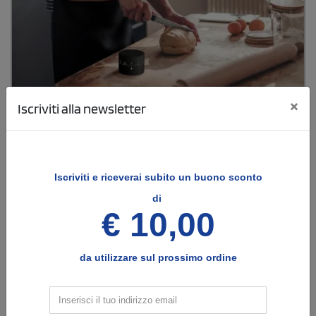
×
Iscriviti alla newsletter
Iscriviti e
riceverai subito un buono sconto
di
Timer da cucina personalizzato Montignity
€ 10,00
Timer da cucina in ABS con finitura in gomma e dimensioni ø5,9 x 4,5
cm
da utilizzare sul prossimo ordine
€
3,63
cad. iva esclusa per 100 pz
Spedizione gratuita