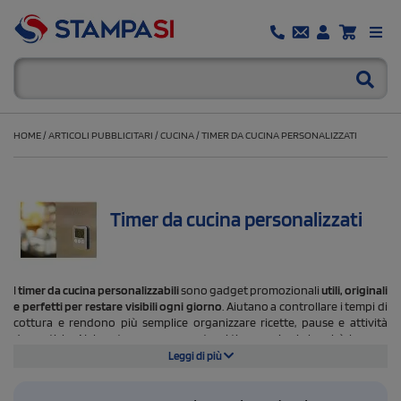
HOME
/
ARTICOLI PUBBLICITARI
/
CUCINA
/
TIMER DA CUCINA PERSONALIZZATI
Timer da cucina personalizzati
I
timer da cucina personalizzabili
sono gadget promozionali
utili, originali
e perfetti per restare visibili ogni giorno
. Aiutano a controllare i tempi di
cottura e rendono più semplice organizzare ricette, pause e attività
domestiche. Nel nostro e-commerce trovi timer cucina in bambù, legno e
plastica, disponibili in diversi modelli da personalizzare con logo o
Leggi di più
grafica aziendale. In catalogo sono presenti soluzioni con magnete,
pratiche da fissare al frigorifero o ad altre superfici metalliche. Il
timer