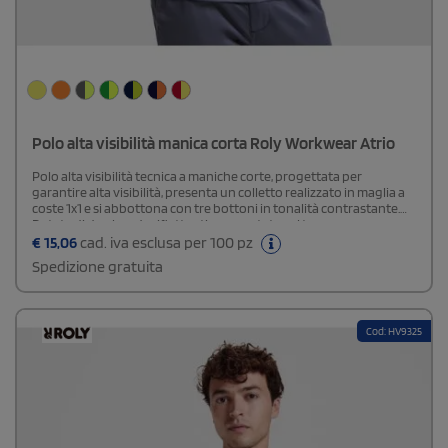
Polo alta visibilità manica corta Roly Workwear Atrio
Polo alta visibilità tecnica a maniche corte, progettata per
garantire alta visibilità, presenta un colletto realizzato in maglia a
coste 1x1 e si abbottona con tre bottoni in tonalità contrastante.
Dotata di due bande riflettenti segmentate sul torso per
aumentare la sicurezza, è confezionata in un tessuto misto di
€
15,06
cad. iva esclusa per 100 pz
poliestere e cotone, scelto per offrire comfort e una buona
Spedizione gratuita
traspirazione. Include inoltre la possibilità di aggiungere una tasca,
rendendola una scelta versatile e pratica.
Cod: HV9325