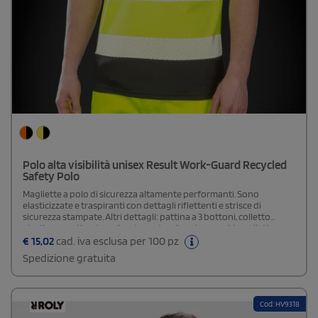
Polo alta visibilità unisex Result Work-Guard Recycled
Safety Polo
Magliette a polo di sicurezza altamente performanti. Sono
elasticizzate e traspiranti con dettagli riflettenti e strisce di
sicurezza stampate. Altri dettagli: pattina a 3 bottoni, colletto
elastico a costine, traspirante e ad asciugatura rapida, colletto e
orlo inferiore neri. EN ISO 20471: 2013+A1:2016 Class 2. Prodotto
€
15,02
cad. iva esclusa per 100 pz
acquistabile personalizzato o neutro.
Spedizione gratuita
Cod: HV9318