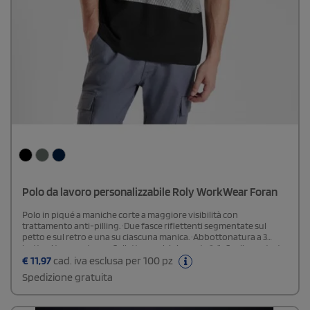
Polo da lavoro personalizzabile Roly WorkWear Foran
Polo in piqué a maniche corte a maggiore visibilità con
trattamento anti-pilling. ·Due fasce riflettenti segmentate sul
petto e sul retro e una su ciascuna manica. ·Abbottonatura a 3
bottoni tono su tono. ·Colletto e polsini a coste 1x1. ·Scollo nastrato.
·Tasca opzionale. ·Etichetta Roly WRK esterna.·Cicli di lavaggio: x25
€
11,97
cad. iva esclusa per 100 pz
Spedizione gratuita