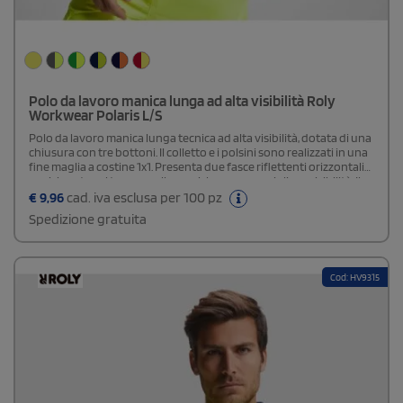
Polo da lavoro manica lunga ad alta visibilità Roly
Workwear Polaris L/S
Polo da lavoro manica lunga tecnica ad alta visibilità, dotata di una
chiusura con tre bottoni. Il colletto e i polsini sono realizzati in una
fine maglia a costine 1x1. Presenta due fasce riflettenti orizzontali
posizionate sul torso e sulle maniche per una migliore visibilità. Il
tessuto è antiscivolo, garantendo sicurezza e comfort.
€
9,96
cad. iva esclusa per 100 pz
Spedizione gratuita
Cod: HV9315