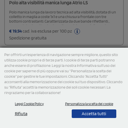
Polo alta visibilità manica lunga Atrio LS
Polo manica lunga da lavoro tecnica ad alta visibilità, dotata di un
colletto in maglia a coste 1x1 e una chiusura frontale con tre
bottoni contrastanti. Caratterizzata da due bande riflettenti
segmentate sia sul busto che sulle maniche per migliorare la
visibilità e la sicurezza. Realizzata in un tessuto di poliestere e
€
19,54
cad. iva esclusa per 100 pz
cotone, questa polo assicura una vestibilità confortevole e
Spedizione gratuita
traspirante. Offre anche l'opzione di aggiungere una tasca, per un
ulteriore tocco di praticità.
Per offrirti un'esperienza di navigazione sempre migliore, questo sito
Cod: WK208
utilizza cookie propri e di terze parti. I cookie di terze parti potranno
anche essere di profilazione. Leggi la nostra Informativa sull’uso dei
cookie per saperne di più oppure vai su “Personalizza la scelta dei
cookie” per gestire le tue impostazioni. Cliccando "Accetta Tutti"
acconsenti alla memorizzazione dei cookie sul tuo dispositivo. Cliccando
su "Rifiuta" accetti la memorizzazione dei soli cookie necessari. La
ringraziamo per la collaborazione!
Leggi Cookie Policy
Personalizza la scelta dei cookie
Rifiuta
Accetta tutti