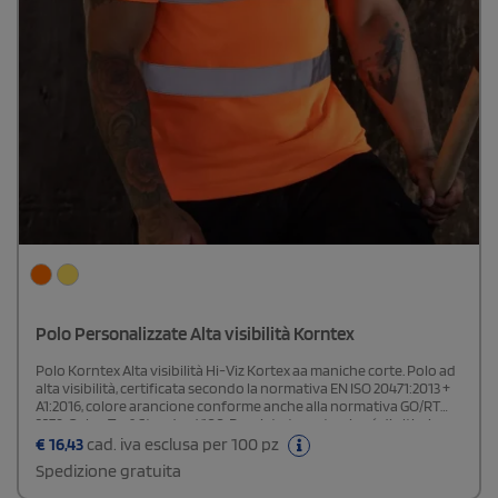
Polo Personalizzate Alta visibilità Korntex
Polo Korntex Alta visibilità Hi-Viz Kortex aa maniche corte. Polo ad
alta visibilità, certificata secondo la normativa EN ISO 20471:2013 +
A1:2016, colore arancione conforme anche alla normativa GO/RT
3279, Oeko-Tex® Standard 100. Pregiato tessuto piqué di altissima
qualità, 180 g/m² di grammatura, due fasce riflettenti larghe 5 cm
€
16,43
cad. iva esclusa per 100 pz
intorno al corpo, 1 fascia riflettente su ogni spalla. Poliestere
Spedizione gratuita
morbido e traspirante per parte esterna, cotone delicato sulla
pelle per la parte interna, durata delle proprietà riflettenti in