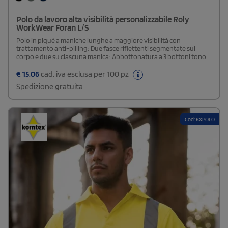
Polo da lavoro alta visibilità personalizzabile Roly
WorkWear Foran L/S
Polo in piqué a maniche lunghe a maggiore visibilità con
trattamento anti-pilling.· Due fasce riflettenti segmentate sul
corpo e due su ciascuna manica.· Abbottonatura a 3 bottoni tono
su tono.· Colletto e polsini a coste 1x1.· Scollo nastrato.· Tasca
opzionale.· Etichetta Roly WRK esterna.· Cicli di lavaggio: x25
€
15,06
cad. iva esclusa per 100 pz
Spedizione gratuita
Cod: KXPOLO