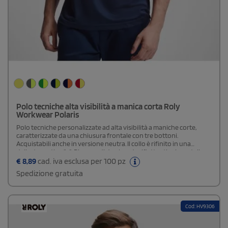
Polo tecniche alta visibilità a manica corta Roly
Workwear Polaris
Polo tecniche personalizzate ad alta visibilità a maniche corte,
caratterizzate da una chiusura frontale con tre bottoni.
Acquistabili anche in versione neutra. Il collo è rifinito in una
delicata costina 1x1. Dispone di due bande riflettenti orizzontali
posizionate strategicamente sul torso e sulle maniche per una
€
8,89
cad. iva esclusa per 100 pz
maggiore sicurezza. Realizzata in un tessuto resistente agli strappi,
Spedizione gratuita
garantisce durabilità e protezione.
Cod: HV9306