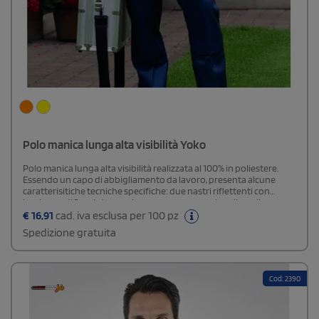
Polo manica lunga alta visibilità Yoko
Polo manica lunga alta visibilità realizzata al 100% in poliestere.
Essendo un capo di abbigliamento da lavoro, presenta alcune
caratterisitiche tecniche specifiche: due nastri riflettenti con
larghezza di 5 cm intorno al corpo e uno su ogni spalla; collo e
polsini in blu navy a contrasto, abbottonatura a 3 bottoni, cuciture
€
16,91
cad. iva esclusa per 100 pz
a doppi ago. Giallo e Arancione sono conformi alla EN ISO20471:
Spedizione gratuita
2013 classe 3. Hi Vis Orange è certificato anche GO / RT 3279 per uso
ferroviario.
Cod: 2390