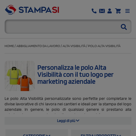
HOME
/
ABBIGLIAMENTO DA LAVORO
/
ALTA VISIBILITÀ
/
POLO ALTA VISIBILITÀ
Personalizza le polo Alta
Visibilità con il tuo logo per
marketing aziendale
Le polo Alta Visibilità personalizzate sono perfette per completare le
divise lavorative di chi lavora nei cantieri e ideali per la stampa del logo
aziendale. In genere, le polo di qualsiasi genere si prestano alla
valorizzazione promozionale di un brand perché sono un capo
d'abbigliamento molto utilizzato. E da questo punto di vista anche le
Leggi di più
polo Alta Visibilità non tradiscono, rendendo all'azienda che le sfrutta ai
fini commerciali un ottimo servizio pubblicitario. Su Stampasi.it ci sono
CATEGORIE
FILTRA I PRODOTTI