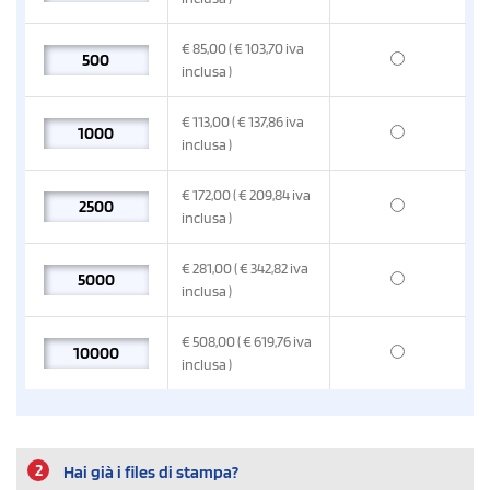
€
85,00
( € 103,70
iva
inclusa
)
€
113,00
( € 137,86
iva
inclusa
)
€
172,00
( € 209,84
iva
inclusa
)
€
281,00
( € 342,82
iva
inclusa
)
€
508,00
( € 619,76
iva
inclusa
)
2
Hai già i files di stampa?