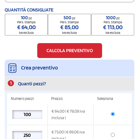
QUANTITÀ CONSIGLIATE
100
500
1000
pz
pz
pz
Pers. Stampa
Pers. Stampa
Pers. Stampa
€
64,00
€
85,00
€
113,00
iva esclusa
iva esclusa
iva esclusa
CALCOLA PREVENTIVO
Crea preventivo
1
Quanti pezzi?
Numero pezzi
Prezzo
Seleziona
€
64,00
( € 78,08
iva
inclusa
)
€
73,00
( € 89,06
iva
inclusa
)