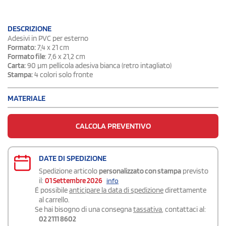
DESCRIZIONE
Adesivi in PVC per esterno
Formato:
7,4 x 21 cm
Formato file
: 7,6 x 21,2 cm
Carta:
90 µm pellicola adesiva bianca (retro intagliato)
Stampa:
4 colori solo fronte
MATERIALE
CALCOLA PREVENTIVO
DATE DI SPEDIZIONE
Spedizione articolo
personalizzato con stampa
previsto
il:
01 Settembre 2026
info
É possibile
anticipare la data di spedizione
direttamente
al carrello.
Se hai bisogno di una consegna
tassativa
, contattaci al:
02 2111 8602