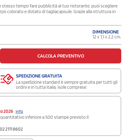
o stesso tempo fare pubblicità al tuo ristorante, puoi scegliere
o colorato e dotato di tagliacapsule. Grazie alla struttura in
DIMENSIONE
12 x 1,1 x 2,2 cm.
CALCOLA PREVENTIVO
SPEDIZIONE GRATUITA
La spedizione standard è sempre gratuita per tutti gli
ordini e in tutta italia, isole comprese.
to 2026
info
quantitativo inferiore a 500 stampe previsto il:
02 2111 8602