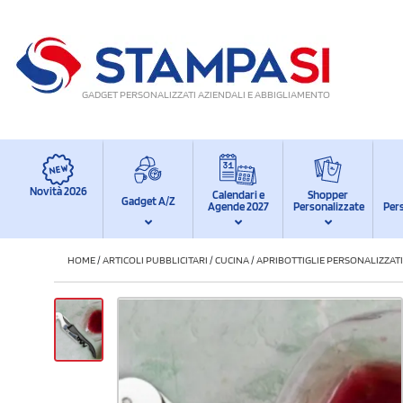
GADGET PERSONALIZZATI AZIENDALI E ABBIGLIAMENTO
Novità 2026
Calendari e
Shopper
Gadget A/Z
Agende 2027
Personalizzate
Per
HOME
/
ARTICOLI PUBBLICITARI
/
CUCINA
/
APRIBOTTIGLIE PERSONALIZZATI