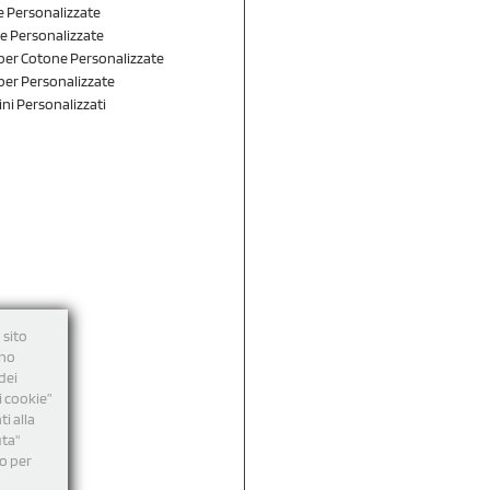
 Personalizzate
e Personalizzate
er Cotone Personalizzate
er Personalizzate
ini Personalizzati
 sito
nno
dei
i cookie”
i alla
uta"
mo per