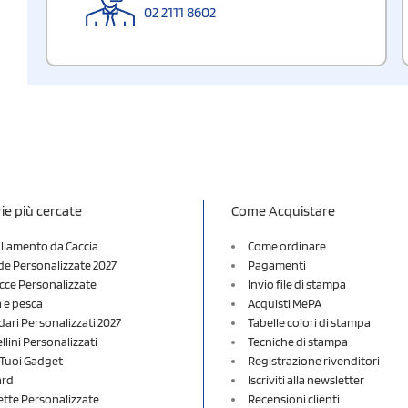
02 2111 8602
ie più cercate
Come Acquistare
liamento da Caccia
Come ordinare
e Personalizzate 2027
Pagamenti
cce Personalizzate
Invio file di stampa
a e pesca
Acquisti MePA
dari Personalizzati 2027
Tabelle colori di stampa
lini Personalizzati
Tecniche di stampa
i Tuoi Gadget
Registrazione rivenditori
ard
Iscriviti alla newsletter
ette Personalizzate
Recensioni clienti