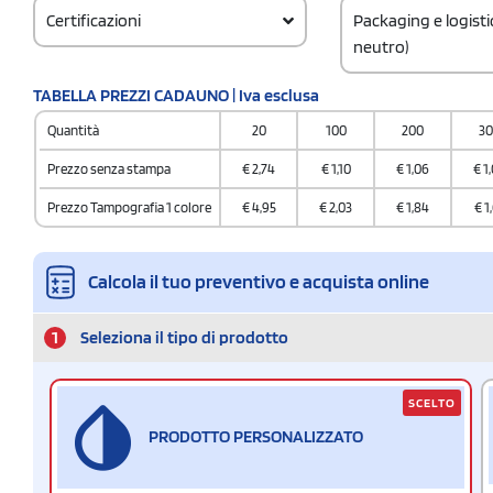
Certificazioni
Packaging e logist
neutro)
Codice doganale
TABELLA PREZZI CADAUNO | Iva esclusa
8211930000000000
Quantità
20
100
200
3
Quantità per confez
25 / Inner carton
Prezzo senza stampa
€
2,74
€
1,10
€
1,06
€
1
Quantità per scatol
Prezzo Tampografia 1 colore
€
4,95
€
2,03
€
1,84
€
1
100
Calcola il tuo preventivo e acquista online
1
Seleziona il tipo di prodotto
SCELTO
PRODOTTO PERSONALIZZATO