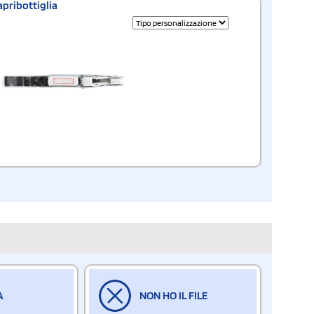
apribottiglia
A
NON HO IL FILE