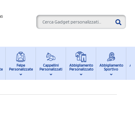
ti
Felpe
Cappellini
Abbigliamento
Abbigliamento
Ab
te
Personalizzate
Personalizzati
Personalizzato
Sportivo
d