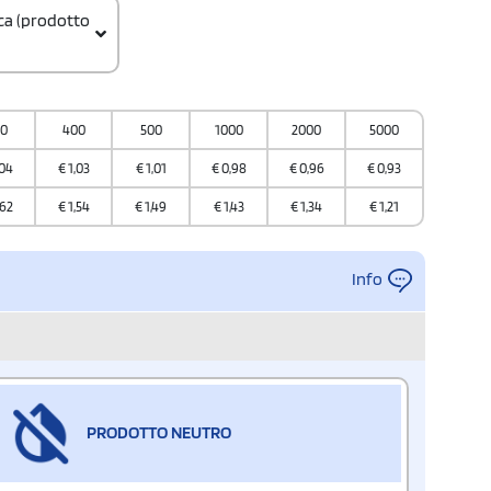
ica (prodotto
000000
00
400
500
1000
2000
5000
ione
,04
€
1,03
€
1,01
€
0,98
€
0,96
€
0,93
a
,62
€
1,54
€
1,49
€
1,43
€
1,34
€
1,21
Info
PRODOTTO NEUTRO