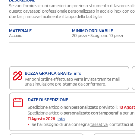
Se vuoi fornire ai tuoi camerieri un prezioso strumento di lavoro e all
questo cavatappi professionale personalizzato in acciaio inox con corp
due fasi, rimuove facilmente il tappo della bottiglia.
MATERIALE
MINIMO ORDINABILE
Acciaio
20 pezzi - Scaglioni: 10 pezzi
BOZZA GRAFICA GRATIS
info
Per ogni ordine effettuato verrà inviata tramite mail
una simulazione pre-stampa da confermare.
DATE DI SPEDIZIONE
Spedizione articolo
non personalizzato
previsto il:
10 Agos
Spedizione articolo
personalizzato con tampografia
per un 
11 Agosto 2026
info
Se hai bisogno di una consegna
tassativa
, contattaci al: