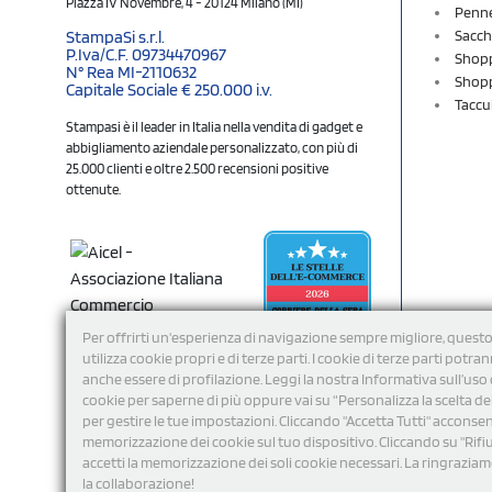
Piazza IV Novembre, 4 - 20124 Milano (MI)
Penne
Sacch
StampaSi s.r.l.
P.Iva/C.F. 09734470967
Shopp
N° Rea MI-2110632
Shopp
Capitale Sociale € 250.000 i.v.
Taccu
Stampasi è il leader in Italia nella vendita di gadget e
abbigliamento aziendale personalizzato, con più di
25.000 clienti e oltre 2.500 recensioni positive
ottenute.
Per offrirti un'esperienza di navigazione sempre migliore, questo
utilizza cookie propri e di terze parti. I cookie di terze parti potra
anche essere di profilazione. Leggi la nostra Informativa sull’uso 
cookie per saperne di più oppure vai su “Personalizza la scelta de
per gestire le tue impostazioni. Cliccando "Accetta Tutti" acconsent
memorizzazione dei cookie sul tuo dispositivo. Cliccando su "Rifi
Seguici
accetti la memorizzazione dei soli cookie necessari. La ringrazia
la collaborazione!