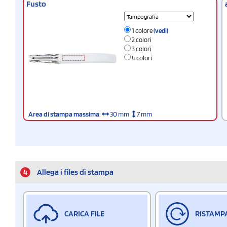
Fusto
1 colore
(vedi)
2 colori
3 colori
4 colori
Area di stampa massima
:
30 mm
7 mm
4
Allega i files di stampa
CARICA FILE
RISTAMP