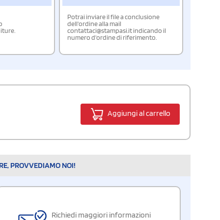
Potrai inviare il file a conclusione
o
dell'ordine alla mail
iture.
contattaci@stampasi.it indicando il
numero d'ordine di riferimento.
Aggiungi al carrello
ARE, PROVVEDIAMO NOI!
Richiedi maggiori informazioni