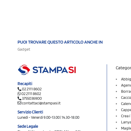
PUOI TROVARE QUESTO ARTICOLO ANCHE IN
Gadget
Categor
Abbig
Recapiti
Agend
02 2111 8602
Borra
02 2111 8602
Cacci
3755036900
contattaci@stampasi.it
Calen
Cappel
Servizio Clienti
Crea 
Lunedì - Venerdì 9.00-13.00 | 14.30-18.00
Lany
Sede Legale
Magli