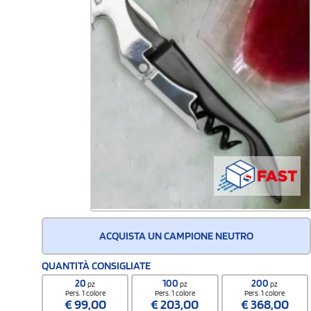
ACQUISTA UN CAMPIONE NEUTRO
QUANTITÀ CONSIGLIATE
20
100
200
pz
pz
pz
Pers. 1 colore
Pers. 1 colore
Pers. 1 colore
€
99,00
€
203,00
€
368,00