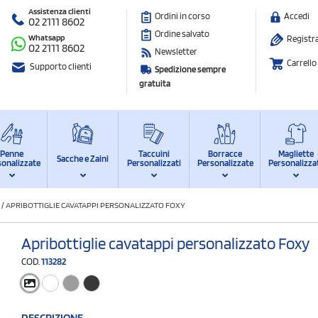
Assistenza clienti
Ordini in corso
Accedi
02 2111 8602
Ordine salvato
Whatsapp
Registra
02 2111 8602
Newsletter
Carrello
Supporto clienti
Spedizione sempre
gratuita
Penne
Taccuini
Borracce
Magliette
Sacche e Zaini
sonalizzate
Personalizzati
Personalizzate
Personalizza
/
APRIBOTTIGLIE CAVATAPPI PERSONALIZZATO FOXY
Apribottiglie cavatappi personalizzato Foxy
COD.
113282
DESCRIZIONE