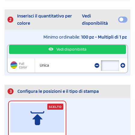
Inserisci il quantitativo per
Vedi
2
colore
disponibilità
Minimo ordinabile:
100 pz - Multipli di 1 pz
Vedi disponibilità
Full
Unica
Color
3
Configura le posizioni e il tipo di stampa
SCELTO