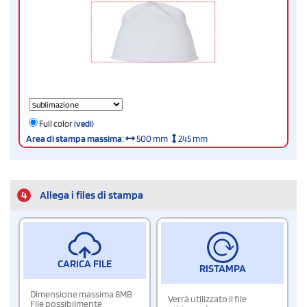
Full color
(vedi)
Area di stampa massima
:
500 mm
245 mm
4
Allega i files di stampa
CARICA FILE
RISTAMPA
Dimensione massima 8MB
Verrà utilizzato il file
File possibilmente