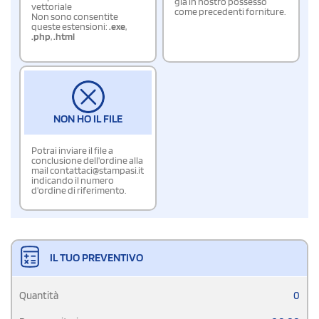
già in nostro possesso
vettoriale
come precedenti forniture.
Non sono consentite
queste estensioni:
.exe
,
.php
,
.html
NON HO IL FILE
Potrai inviare il file a
conclusione dell'ordine alla
mail contattaci@stampasi.it
indicando il numero
d'ordine di riferimento.
IL TUO PREVENTIVO
Quantità
0