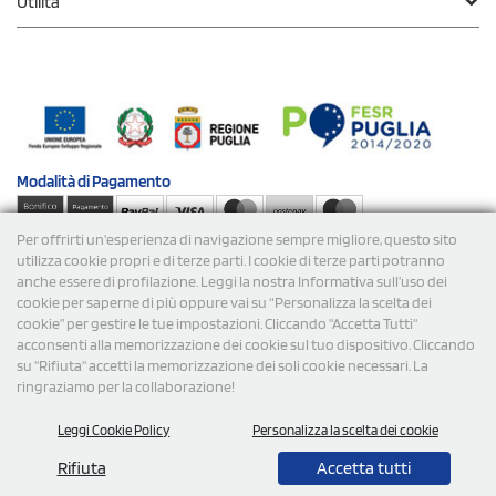
Utilità
Modalità di
Pagamento
Per offrirti un'esperienza di navigazione sempre migliore, questo sito
Spedizioni
utilizza cookie propri e di terze parti. I cookie di terze parti potranno
anche essere di profilazione. Leggi la nostra Informativa sull’uso dei
cookie per saperne di più oppure vai su “Personalizza la scelta dei
cookie” per gestire le tue impostazioni. Cliccando "Accetta Tutti"
acconsenti alla memorizzazione dei cookie sul tuo dispositivo. Cliccando
su "Rifiuta" accetti la memorizzazione dei soli cookie necessari. La
ringraziamo per la collaborazione!
© 2026 StampaSi s.r.l. TUTTI I DIRITTI SONO RISERVATI -
Leggi Cookie Policy
Personalizza la scelta dei cookie
P.Iva/C.F. 09734470967 - N° Rea MI-2110632
Rifiuta
Accetta tutti
0,00
Cad.
+ IVA