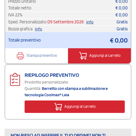
Prezzo unitario
€
0,00
Totale netto
€
0,00
IVA
22
%
€
0,00
Sped. Personalizzato
09 Settembre 2026
Gratis
info
Bozza grafica
Gratis
info
€
0,00
Totale preventivo
Stampa preventivo
Aggiungi al carrello
RIEPILOGO PREVENTIVO
Prodotto personalizzato
Quantità:
Berretto con stampa a sublimazione e
tecnologia Coolmax® Leia
Aggiungi al carrello
NON RIESCI AD INSERIRE IL TUO ORDINE? NON TI