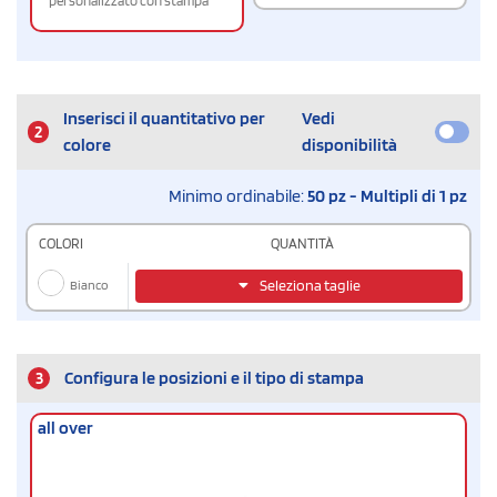
personalizzato con stampa
Inserisci il quantitativo per
Vedi
2
colore
disponibilità
Minimo ordinabile:
50 pz - Multipli di 1 pz
COLORI
QUANTITÀ
Bianco
Seleziona taglie
3
Configura le posizioni e il tipo di stampa
all over