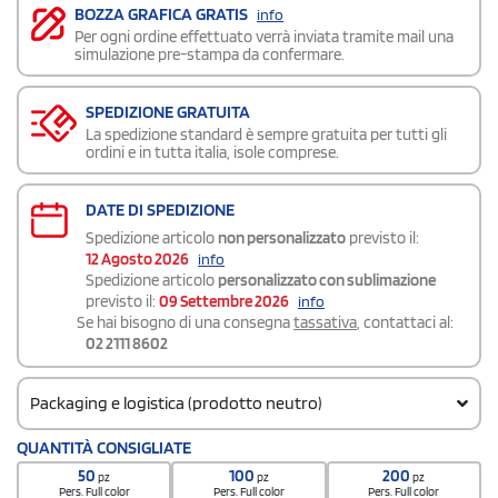
BOZZA GRAFICA GRATIS
info
Per ogni ordine effettuato verrà inviata tramite mail una
simulazione pre-stampa da confermare.
SPEDIZIONE GRATUITA
La spedizione standard è sempre gratuita per tutti gli
ordini e in tutta italia, isole comprese.
DATE DI SPEDIZIONE
Spedizione articolo
non personalizzato
previsto il:
12 Agosto 2026
info
Spedizione articolo
personalizzato con sublimazione
previsto il:
09 Settembre 2026
info
Se hai bisogno di una consegna
tassativa
, contattaci al:
02 2111 8602
Packaging e logistica (prodotto neutro)
Codice doganale
QUANTITÀ CONSIGLIATE
6214300090000000000000
50
100
200
pz
pz
pz
Quantità per scatola
Pers. Full color
Pers. Full color
Pers. Full color