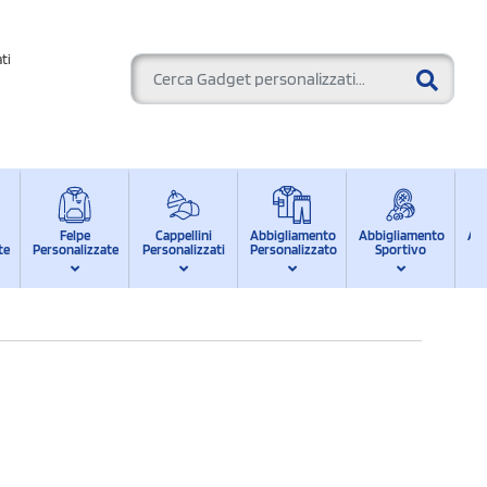
ti
Felpe
Cappellini
Abbigliamento
Abbigliamento
Ab
te
Personalizzate
Personalizzati
Personalizzato
Sportivo
d