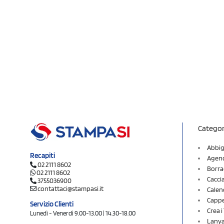
Categor
Abbig
Recapiti
Agend
02 2111 8602
Borra
02 2111 8602
Cacci
3755036900
contattaci@stampasi.it
Calen
Cappel
Servizio Clienti
Crea 
Lunedì - Venerdì 9.00-13.00 | 14.30-18.00
Lany