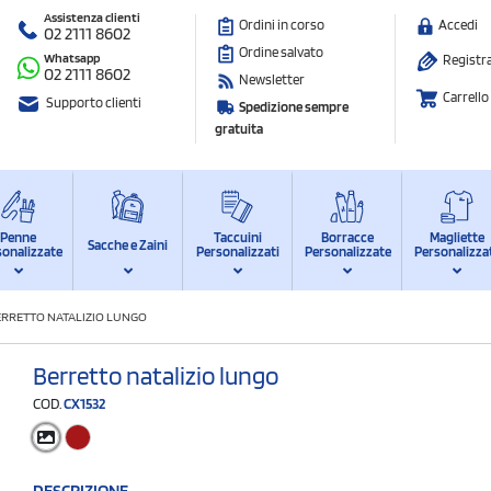
Assistenza clienti
Ordini in corso
Accedi
02 2111 8602
Ordine salvato
Whatsapp
Registra
02 2111 8602
Newsletter
Carrello
Supporto clienti
Spedizione sempre
gratuita
Penne
Taccuini
Borracce
Magliette
Sacche e Zaini
sonalizzate
Personalizzati
Personalizzate
Personalizza
ERRETTO NATALIZIO LUNGO
Berretto natalizio lungo
COD.
CX1532
DESCRIZIONE