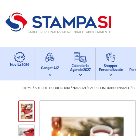
GADGET PERSONALIZZATI AZIENDALI E ABBIGLIAMENTO
Novità 2026
Calendari e
Shopper
Gadget A/Z
Agende 2027
Personalizzate
Per
HOME
/
ARTICOLI PUBBLICITARI
/
NATALIZI
/
CAPPELLINI BABBO NATALE
/
B