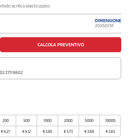
bido acrilico elasticizzato.
DIMENSIONE
20X50CM
CALCOLA PREVENTIVO
02 2111 8602
200
500
1000
2000
5000
10000
€
4,21
€
4,12
€
3,85
€
3,73
€
3,68
€
3,63