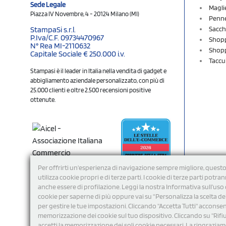
Sede Legale
Magli
Piazza IV Novembre, 4 - 20124 Milano (MI)
Penne
Sacch
StampaSi s.r.l.
P.Iva/C.F. 09734470967
Shopp
N° Rea MI-2110632
Shopp
Capitale Sociale € 250.000 i.v.
Taccu
Stampasi è il leader in Italia nella vendita di gadget e
abbigliamento aziendale personalizzato, con più di
25.000 clienti e oltre 2.500 recensioni positive
ottenute.
Per offrirti un'esperienza di navigazione sempre migliore, questo
utilizza cookie propri e di terze parti. I cookie di terze parti potra
anche essere di profilazione. Leggi la nostra Informativa sull’uso 
cookie per saperne di più oppure vai su “Personalizza la scelta de
per gestire le tue impostazioni. Cliccando "Accetta Tutti" acconsent
memorizzazione dei cookie sul tuo dispositivo. Cliccando su "Rifi
Seguici
accetti la memorizzazione dei soli cookie necessari. La ringrazia