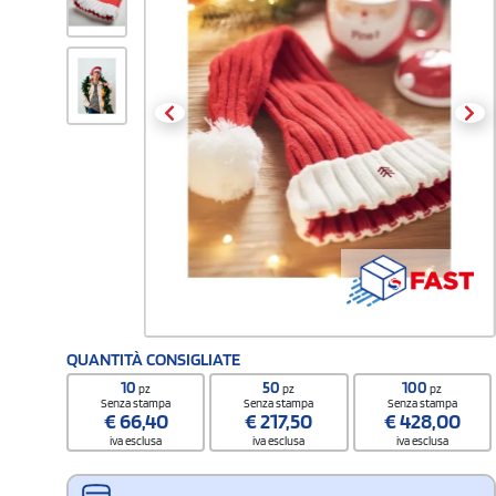
QUANTITÀ CONSIGLIATE
10
50
100
pz
pz
pz
Senza stampa
Senza stampa
Senza stampa
€
66,40
€
217,50
€
428,00
iva esclusa
iva esclusa
iva esclusa