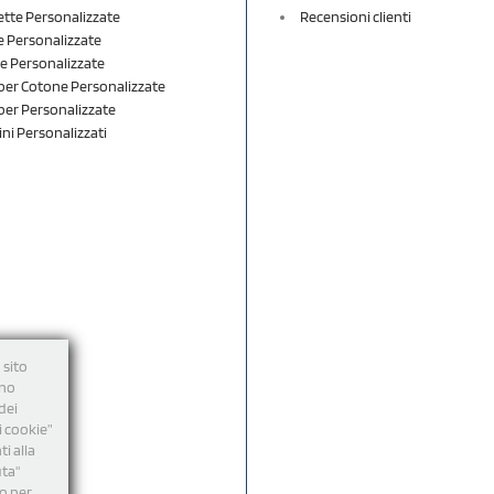
ette Personalizzate
Recensioni clienti
 Personalizzate
e Personalizzate
er Cotone Personalizzate
er Personalizzate
ini Personalizzati
 sito
nno
dei
i cookie”
i alla
uta"
mo per