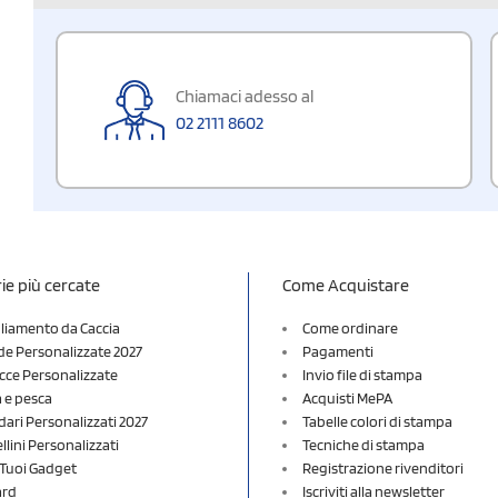
Chiamaci adesso al
02 2111 8602
ie più cercate
Come Acquistare
liamento da Caccia
Come ordinare
e Personalizzate 2027
Pagamenti
cce Personalizzate
Invio file di stampa
a e pesca
Acquisti MePA
dari Personalizzati 2027
Tabelle colori di stampa
lini Personalizzati
Tecniche di stampa
i Tuoi Gadget
Registrazione rivenditori
ard
Iscriviti alla newsletter