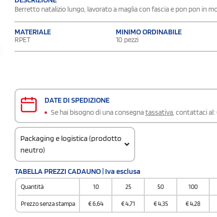
Berretto natalizio lungo, lavorato a maglia con fascia e pon pon in mor
MATERIALE
MINIMO ORDINABILE
RPET
10 pezzi
DATE DI SPEDIZIONE
Se hai bisogno di una consegna
tassativa
, contattaci al:
Packaging e logistica (prodotto
neutro)
Codice doganale
TABELLA PREZZI CADAUNO | Iva esclusa
6505 0090
Quantità
10
25
50
100
Quantità per scatola
100
Prezzo senza stampa
€
6,64
€
4,71
€
4,35
€
4,28