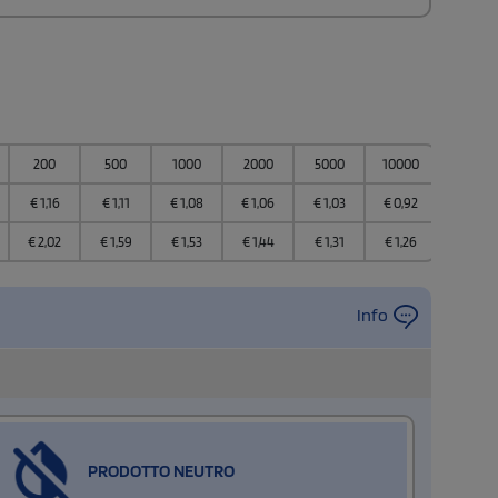
200
500
1000
2000
5000
10000
€
1,16
€
1,11
€
1,08
€
1,06
€
1,03
€
0,92
€
2,02
€
1,59
€
1,53
€
1,44
€
1,31
€
1,26
Info
PRODOTTO NEUTRO