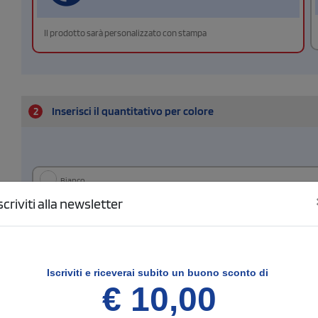
Il prodotto sarà personalizzato con stampa
2
Inserisci il quantitativo per colore
Bianco
scriviti alla newsletter
Blu
Navy
nero
Iscriviti e
riceverai subito un buono sconto di
€ 10,00
Rosso