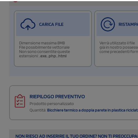
CARICA FILE
RISTAMP
Dimensione massima 8MB
Verrà utilizzato il file
File possibilmente vettoriale
già in nostro possess
Non sono consentite queste
come precedenti forn
estensioni:
.exe
,
.php
,
.html
RIEPILOGO PREVENTIVO
Prodotto personalizzato
Quantità:
Bicchiere termico a doppia parete in plastica ricicl
NON RIESCI AD INSERIRE IL TUO ORDINE? NON TI PREOCCUP