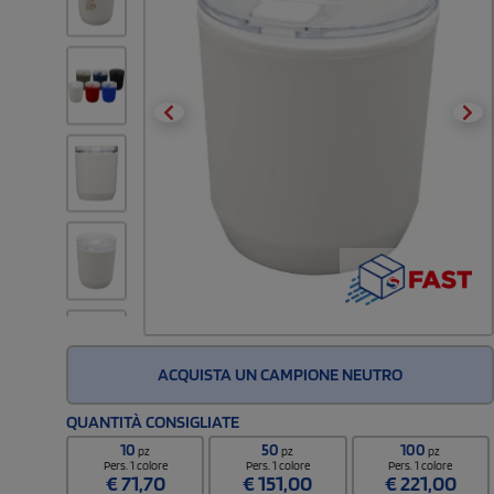
ACQUISTA UN CAMPIONE NEUTRO
QUANTITÀ CONSIGLIATE
10
50
100
pz
pz
pz
Pers. 1 colore
Pers. 1 colore
Pers. 1 colore
€
71,70
€
151,00
€
221,00