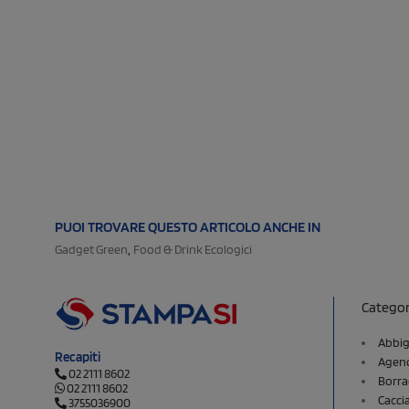
PUOI TROVARE QUESTO ARTICOLO ANCHE IN
,
Gadget Green
Food & Drink Ecologici
Categor
Abbig
Recapiti
Agend
02 2111 8602
Borra
02 2111 8602
Cacci
3755036900