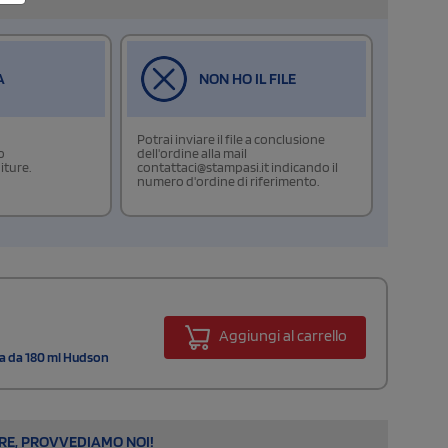
A
NON HO IL FILE
Potrai inviare il file a conclusione
o
dell'ordine alla mail
iture.
contattaci@stampasi.it indicando il
numero d'ordine di riferimento.
Aggiungi al carrello
ata da 180 ml Hudson
ARE, PROVVEDIAMO NOI!