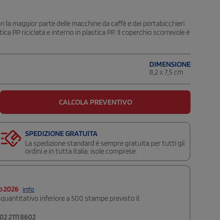
n la maggior parte delle macchine da caffè e dei portabicchieri
a PP riciclata e interno in plastica PP. Il coperchio scorrevole è
DIMENSIONE
8,2 x 7,5 cm
CALCOLA PREVENTIVO
SPEDIZIONE GRATUITA
La spedizione standard è sempre gratuita per tutti gli
ordini e in tutta italia, isole comprese.
o 2026
info
quantitativo inferiore a 500 stampe previsto il:
02 2111 8602