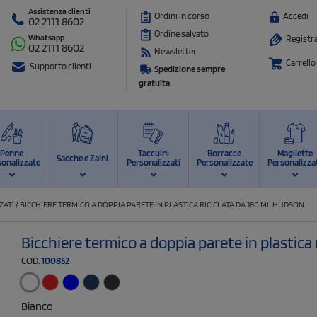
Assistenza clienti
Ordini in corso
Accedi
02 2111 8602
Ordine salvato
Whatsapp
Registra
02 2111 8602
Newsletter
Carrello
Supporto clienti
Spedizione sempre
gratuita
Penne
Taccuini
Borracce
Magliette
Sacche e Zaini
sonalizzate
Personalizzati
Personalizzate
Personalizza
ZATI
/
BICCHIERE TERMICO A DOPPIA PARETE IN PLASTICA RICICLATA DA 180 ML HUDSON
Bicchiere termico a doppia parete in plastica
COD.
100852
Bianco