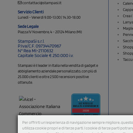
contattaci@stampasi.it
Calen
Cappel
Servizio Clienti
Crea 
Lunedì - Venerdì 9.00-13.00 | 14.30-18.00
Lany
Sede Legale
Magli
Piazza IV Novembre, 4 - 20124 Milano (MI)
Penne
Sacch
StampaSi s.r.l.
P.Iva/C.F. 09734470967
Shopp
N° Rea MI-2110632
Shopp
Capitale Sociale € 250.000 i.v.
Taccu
Stampasi è il leader in Italia nella vendita di gadget e
abbigliamento aziendale personalizzato, con più di
25.000 clienti e oltre 2.500 recensioni positive
ottenute.
Per offrirti un'esperienza di navigazione sempre migliore, questo
utilizza cookie propri e di terze parti. I cookie di terze parti potra