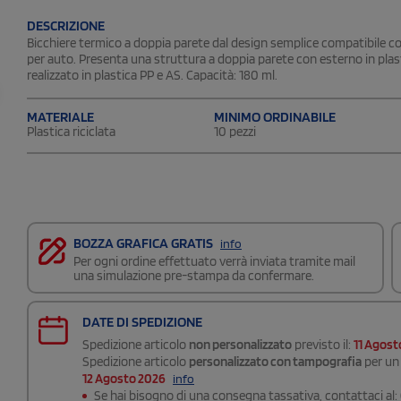
DESCRIZIONE
Bicchiere termico a doppia parete dal design semplice compatibile co
per auto. Presenta una struttura a doppia parete con esterno in plastic
realizzato in plastica PP e AS. Capacità: 180 ml.
MATERIALE
MINIMO ORDINABILE
Plastica riciclata
10 pezzi
BOZZA GRAFICA GRATIS
info
Per ogni ordine effettuato verrà inviata tramite mail
una simulazione pre-stampa da confermare.
DATE DI SPEDIZIONE
Spedizione articolo
non personalizzato
previsto il:
11 Agost
Spedizione articolo
personalizzato con tampografia
per un 
12 Agosto 2026
info
Se hai bisogno di una consegna
tassativa
, contattaci al: