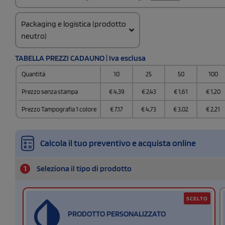
Packaging e logistica (prodotto
neutro)
Codice doganale
TABELLA PREZZI CADAUNO | Iva esclusa
3924100090000000000000
Quantità
10
25
50
100
Quantità per confezione
36 / Egg crate
Prezzo senza stampa
€
4,39
€
2,43
€
1,61
€
1,20
Quantità per scatola
Prezzo Tampografia 1 colore
€
7,17
€
4,73
€
3,02
€
2,21
36
Calcola il tuo preventivo e acquista online
1
Seleziona il tipo di prodotto
SCELTO
PRODOTTO PERSONALIZZATO