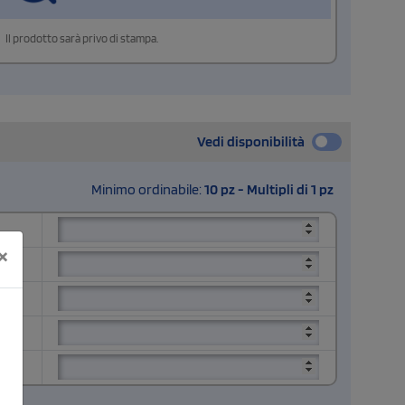
Il prodotto sarà privo di stampa.
Vedi disponibilità
Minimo ordinabile:
10 pz - Multipli di 1 pz
×