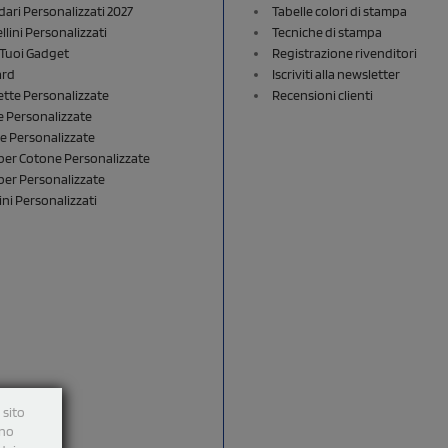
dari Personalizzati 2027
Tabelle colori di stampa
lini Personalizzati
Tecniche di stampa
i Tuoi Gadget
Registrazione rivenditori
ard
Iscriviti alla newsletter
ette Personalizzate
Recensioni clienti
 Personalizzate
e Personalizzate
er Cotone Personalizzate
er Personalizzate
ini Personalizzati
 sito
nno