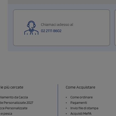
Chiamaci adesso al
02 2111 8602
ie più cercate
Come Acquistare
liamento da Caccia
Come ordinare
e Personalizzate 2027
Pagamenti
cce Personalizzate
Invio file di stampa
a e pesca
Acquisti MePA