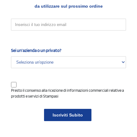
da utilizzare sul prossimo ordine
3
Configura le posizioni e il tipo di stampa
Fronte
Sei un'azienda o un privato?
1 colore
(vedi)
2 colori
3 colori
4 colori
Presto il consenso alla ricezione di informazioni commerciali relative a
prodotti e servizi di Stampasi
Area di stampa massima
:
30 mm
45 mm
Iscriviti Subito
4
Allega i files di stampa