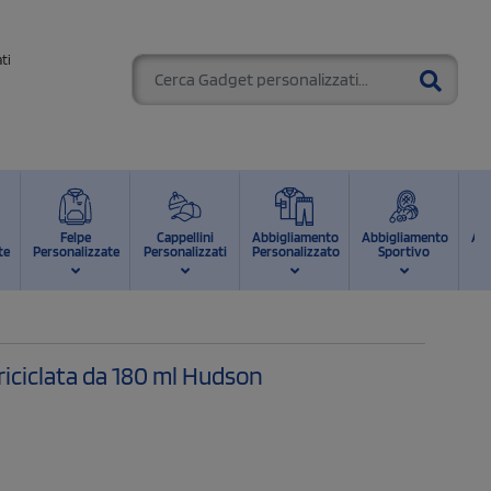
ti
Felpe
Cappellini
Abbigliamento
Abbigliamento
Ab
te
Personalizzate
Personalizzati
Personalizzato
Sportivo
d
 riciclata da 180 ml Hudson