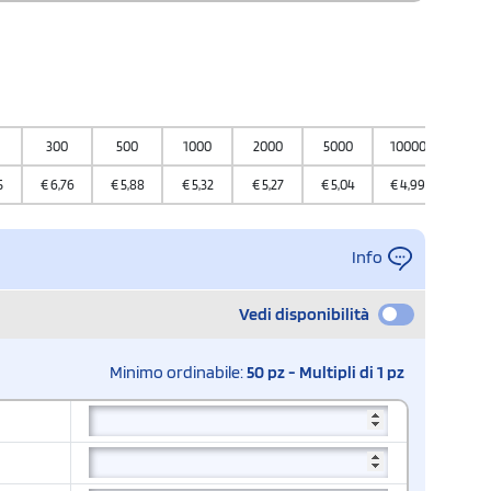
300
500
1000
2000
5000
10000
5
€
6,76
€
5,88
€
5,32
€
5,27
€
5,04
€
4,99
Info
Vedi disponibilità
Minimo ordinabile:
50 pz - Multipli di 1 pz