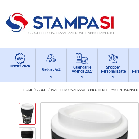
GADGET PERSONALIZZATI AZIENDALI E ABBIGLIAMENTO
Novità 2026
Calendari e
Shopper
Gadget A/Z
Agende 2027
Personalizzate
Per
HOME
/
GADGET
/
TAZZE PERSONALIZZATE
/
BICCHIERI TERMICI PERSONALIZ