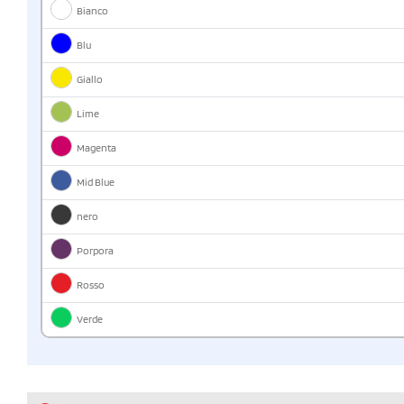
Bianco
Blu
Giallo
Lime
Magenta
Mid Blue
nero
Porpora
Rosso
Verde