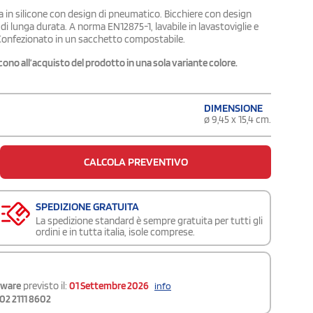
 in silicone con design di pneumatico. Bicchiere con design
i lunga durata. A norma EN12875-1, lavabile in lavastoviglie e
 Confezionato in un sacchetto compostabile.
riscono all’acquisto del prodotto in una sola variante colore.
DIMENSIONE
ø 9,45 x 15,4 cm.
CALCOLA PREVENTIVO
SPEDIZIONE GRATUITA
La spedizione standard è sempre gratuita per tutti gli
ordini e in tutta italia, isole comprese.
kware
previsto il:
01 Settembre 2026
info
02 2111 8602