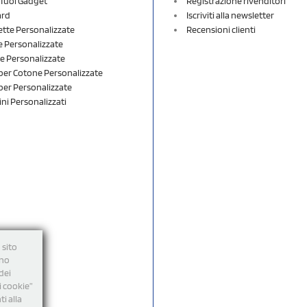
i Tuoi Gadget
Registrazione rivenditori
ard
Iscriviti alla newsletter
ette Personalizzate
Recensioni clienti
 Personalizzate
e Personalizzate
er Cotone Personalizzate
er Personalizzate
ini Personalizzati
 sito
nno
dei
i cookie”
i alla