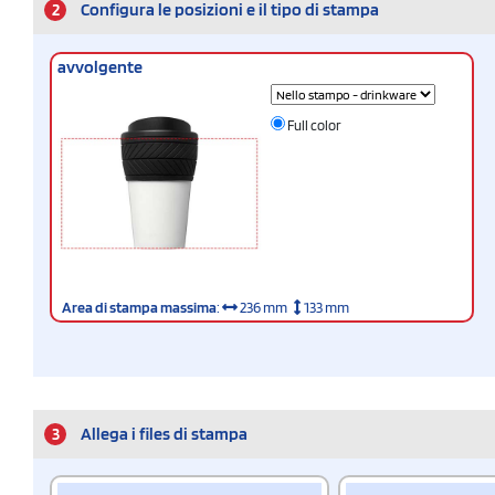
2
Configura le posizioni e il tipo di stampa
avvolgente
Full color
Area di stampa massima
:
236 mm
133 mm
3
Allega i files di stampa