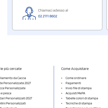
Chiamaci adesso al
02 2111 8602
ie più cercate
Come Acquistare
liamento da Caccia
Come ordinare
e Personalizzate 2027
Pagamenti
cce Personalizzate
Invio file di stampa
a e pesca
Acquisti MePA
dari Personalizzati 2027
Tabelle colori di stampa
lini Personalizzati
Tecniche di stampa