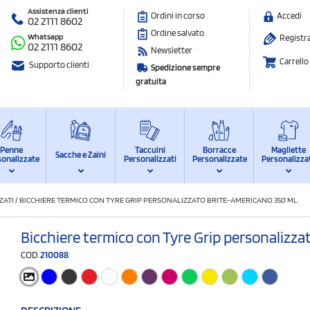
Assistenza clienti
Ordini in corso
Accedi
02 2111 8602
Ordine salvato
Whatsapp
Registra
02 2111 8602
Newsletter
Carrello
Supporto clienti
Spedizione sempre
gratuita
Penne
Taccuini
Borracce
Magliette
Sacche e Zaini
sonalizzate
Personalizzati
Personalizzate
Personalizza
ZATI
/
BICCHIERE TERMICO CON TYRE GRIP PERSONALIZZATO BRITE-AMERICANO 350 ML
Bicchiere termico con Tyre Grip personalizz
COD.
210088