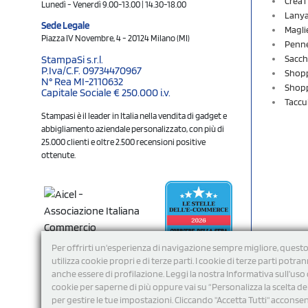
Crea 
Lunedì - Venerdì 9.00-13.00 | 14.30-18.00
Lany
Sede Legale
Magli
Piazza IV Novembre, 4 - 20124 Milano (MI)
Penne
Sacch
StampaSi s.r.l.
P.Iva/C.F. 09734470967
Shopp
N° Rea MI-2110632
Shopp
Capitale Sociale € 250.000 i.v.
Taccu
Stampasi è il leader in Italia nella vendita di gadget e
abbigliamento aziendale personalizzato, con più di
25.000 clienti e oltre 2.500 recensioni positive
ottenute.
Per offrirti un'esperienza di navigazione sempre migliore, questo
utilizza cookie propri e di terze parti. I cookie di terze parti potra
anche essere di profilazione. Leggi la nostra Informativa sull’uso 
cookie per saperne di più oppure vai su “Personalizza la scelta de
per gestire le tue impostazioni. Cliccando "Accetta Tutti" acconsent