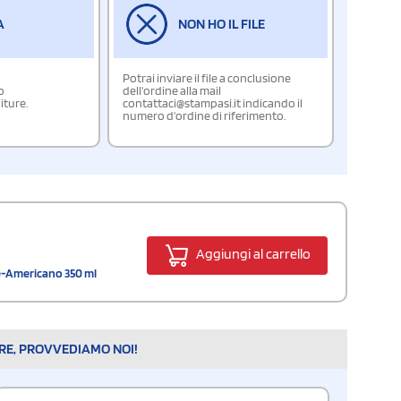
A
NON HO IL FILE
Potrai inviare il file a conclusione
o
dell'ordine alla mail
iture.
contattaci@stampasi.it indicando il
numero d'ordine di riferimento.
Aggiungi al carrello
te-Americano 350 ml
ARE, PROVVEDIAMO NOI!