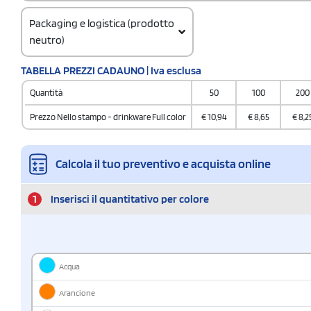
Packaging e logistica (prodotto
neutro)
Codice doganale
TABELLA PREZZI CADAUNO | Iva esclusa
3924100090000000000000
Quantità
50
100
200
Quantità per scatola
60
Prezzo Nello stampo - drinkware Full color
€
10,94
€
8,65
€
8,2
Calcola il tuo preventivo e acquista online
1
Inserisci il quantitativo per colore
Acqua
Arancione