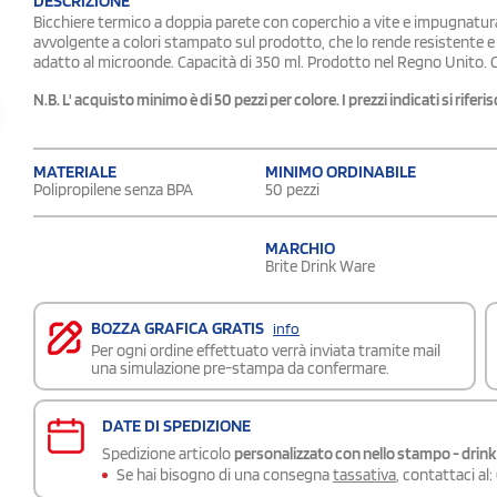
DESCRIZIONE
Bicchiere termico a doppia parete con coperchio a vite e impugnatura
avvolgente a colori stampato sul prodotto, che lo rende resistente e d
adatto al microonde. Capacità di 350 ml. Prodotto nel Regno Unito.
N.B. L' acquisto minimo è di 50 pezzi per colore. I prezzi indicati si rife
MATERIALE
MINIMO ORDINABILE
Polipropilene senza BPA
50 pezzi
MARCHIO
Brite Drink Ware
BOZZA GRAFICA GRATIS
info
Per ogni ordine effettuato verrà inviata tramite mail
una simulazione pre-stampa da confermare.
DATE DI SPEDIZIONE
Spedizione articolo
personalizzato con nello stampo - drin
Se hai bisogno di una consegna
tassativa
, contattaci al: