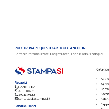
PUOI TROVARE QUESTO ARTICOLO ANCHE IN
,
,
Borracce Personalizzate
Gadget Green
Food & Drink Ecologici
Categor
Abbig
Recapiti
Agend
02 2111 8602
Borra
02 2111 8602
Cacci
3755036900
contattaci@stampasi.it
Calen
Cappel
Servizio Clienti