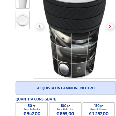
ACQUISTA UN CAMPIONE NEUTRO
QUANTITÀ CONSIGLIATE
50
100
150
pz
pz
pz
Pers. Full color
Pers. Full color
Pers. Full color
€
547,00
€
865,00
€
1.257,00